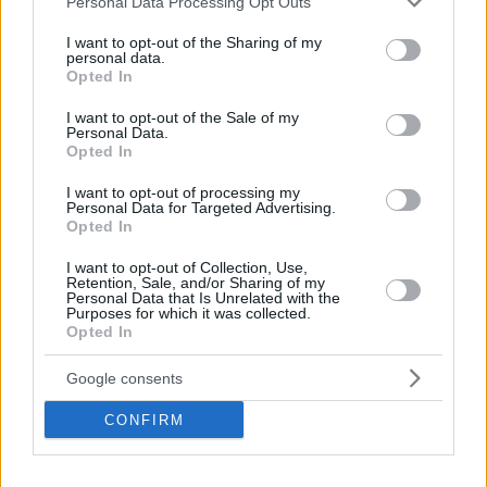
Personal Data Processing Opt Outs
Οίκος Bvlgari: Από την Παραμυθιά Θεσπρωτίας στο
services and may gather and store information including but
κόκκινο χαλί και τις διάσημες μπιζουτιέρες
not limited to your visit or usage behaviour. You may click to
I want to opt-out of the Sharing of my
personal data.
grant or deny consent to Google and its third-party tags to
Ο θάνατος της 93χρονης Αννας Βούλγαρη,
Opted In
use your data for below specified purposes in below Google
μοναδικής απογόνου του ιδρυτή του διάσημου Οίκου
consent section.
I want to opt-out of the Sale of my
κοσμημάτων Bvlgari, έφερε στο προσκήνιο τη
Personal Data.
συναρπαστική ιστορία μιας Ελληνικής οικογένειας
Opted In
πλανόδιων αργυροχρυσοχόων που ξεκίνησε από τα
Κεφαλοχώρια της Θεσπρωτίας και έγινε συνώνυμη
I want to opt-out of processing my
Personal Data for Targeted Advertising.
της Dolce Vita
Opted In
I want to opt-out of Collection, Use,
Retention, Sale, and/or Sharing of my
Personal Data that Is Unrelated with the
Purposes for which it was collected.
Opted In
Google consents
CONFIRM