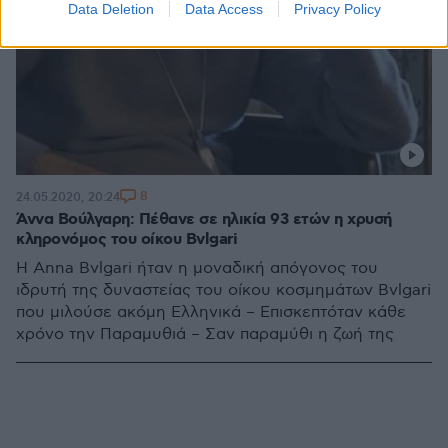
Data Deletion
Data Access
Privacy Policy
8
24.05.2020, 20:24
Άννα Βούλγαρη: Πέθανε σε ηλικία 93 ετών η χρυσή
κληρονόμος του οίκου Bvlgari
Η Anna Bvlgari ήταν η μοναδική απόγονος του
ιδρυτή της δυναστείας του οίκου κοσμημάτων Bvlgari
που μιλούσε ακόμη Ελληνικά – Επισκεπτόταν κάθε
χρόνο την Παραμυθιά – Σαν παραμύθι η ζωή της