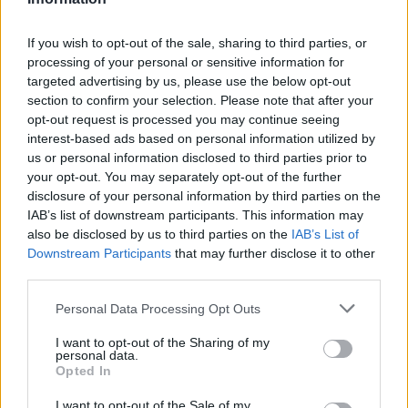
If you wish to opt-out of the sale, sharing to third parties, or
processing of your personal or sensitive information for
targeted advertising by us, please use the below opt-out
section to confirm your selection. Please note that after your
opt-out request is processed you may continue seeing
interest-based ads based on personal information utilized by
us or personal information disclosed to third parties prior to
your opt-out. You may separately opt-out of the further
disclosure of your personal information by third parties on the
IAB’s list of downstream participants. This information may
also be disclosed by us to third parties on the
IAB’s List of
Downstream Participants
that may further disclose it to other
third parties.
3
26.07.2023, 21:42
Η Ανίτα έμαθε τα «αστέρια» της Μπαρτσελόνα να
Please note that this website/app uses one or more Google
Personal Data Processing Opt Outs
χορεύουν - Δείτε βίντεο
services and may gather and store information including but
not limited to your visit or usage behaviour. You may click to
I want to opt-out of the Sharing of my
Η Βραζιλιάνα τραγουδίστρια επισκέφτηκε την
personal data.
grant or deny consent to Google and its third-party tags to
αποστολή της Μπαρτσελόνα στο Λος Άντζελες
Opted In
use your data for below specified purposes in below Google
consent section.
I want to opt-out of the Sale of my