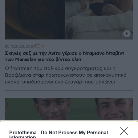
6
20.10.2023, 21:04
Σκηνές σεξ με την Ανίτα γύρισε ο Νταμιάνο Νταβίντ
των Maneskin για νέο βίντεο κλιπ
Ο frontman του ιταλικού συγκροτήματος και η
Βραζιλιάνα σταρ πρωταγωνιστούν σε αποκαλυπτικά
πλάνα, υποδυόμενοι ένα ζευγάρι που μαλώνει
Protothema -
Do Not Process My Personal
Information