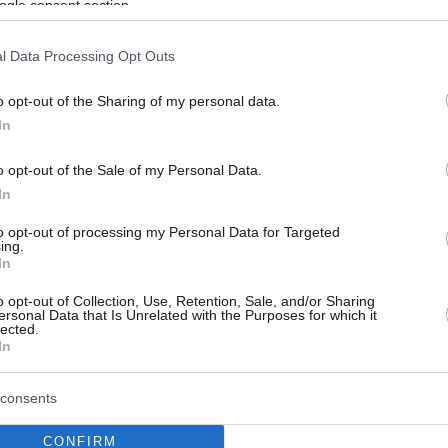
ogle consent section.
ζει» σήμερα;
αυλίες και θεατρικές παραστάσεις
l Data Processing Opt Outs
o opt-out of the Sharing of my personal data.
In
o opt-out of the Sale of my Personal Data.
In
to opt-out of processing my Personal Data for Targeted
ing.
In
o opt-out of Collection, Use, Retention, Sale, and/or Sharing
ersonal Data that Is Unrelated with the Purposes for which it
lected.
In
consents
CONFIRM