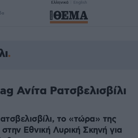
Ελληνικά
English
δα
λι
ag Ανίτα Ρατσβελισβίλι
8
ατσβελισβίλι, το «τώρα» της
 στην Εθνική Λυρική Σκηνή για