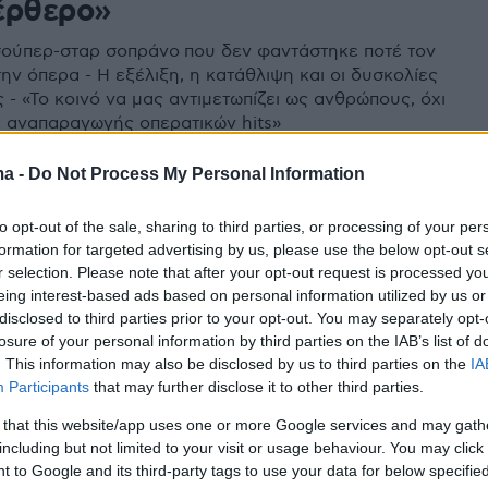
έρθερο»
ούπερ-σταρ σοπράνο που δεν φαντάστηκε ποτέ τον
ην όπερα - Η εξέλιξη, η κατάθλιψη και οι δυσκολίες
 - «Το κοινό να μας αντιμετωπίζει ως ανθρώπους, όχι
x αναπαραγωγής οπερατικών hits»
ma -
Do Not Process My Personal Information
1
5
φαία μέτζο σοπράνο του
to opt-out of the sale, sharing to third parties, or processing of your per
formation for targeted advertising by us, please use the below opt-out s
 Ανίτα Ρατσβελισβίλι, κάνει
r selection. Please note that after your opt-out request is processed y
ύτο σε νέο ρόλο στην Εθνική
eing interest-based ads based on personal information utilized by us or
disclosed to third parties prior to your opt-out. You may separately opt-
 Σκηνή
losure of your personal information by third parties on the IAB’s list of
. This information may also be disclosed by us to third parties on the
IA
ιστήσει στην όπερα «Βέρθερος» που ανεβαίνει σε
Participants
that may further disclose it to other third parties.
του αείμηνστου Σπύρου Ευαγγελάτου
 that this website/app uses one or more Google services and may gath
including but not limited to your visit or usage behaviour. You may click 
 to Google and its third-party tags to use your data for below specifi
1
1