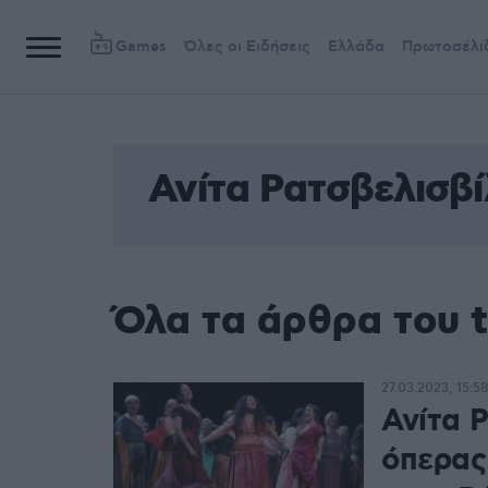
Games
Όλες οι Ειδήσεις
Ελλάδα
Πρωτοσέλι
Ανίτα Ρατσβελισβί
Όλα τα άρθρα του t
27.03.2023, 15:5
Ανίτα Ρ
όπερας