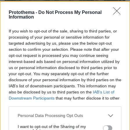
Protothema -
Do Not Process My Personal
Information
If you wish to opt-out of the sale, sharing to third parties, or
processing of your personal or sensitive information for
targeted advertising by us, please use the below opt-out
section to confirm your selection. Please note that after your
opt-out request is processed you may continue seeing
interest-based ads based on personal information utilized by
us or personal information disclosed to third parties prior to
your opt-out. You may separately opt-out of the further
disclosure of your personal information by third parties on the
IAB’s list of downstream participants. This information may
15.01.2025, 10:15
also be disclosed by us to third parties on the
IAB’s List of
Πώς κάνω αίτηση στο gov.gr για το πρόγραμμα
Downstream Participants
that may further disclose it to other
«Αλλάζω θερμοσίφωνα 2025»
third parties.
Αλλάζω θερμοσίφωνα 2025: Πώς κάνω αίτηση στο
gov και ποια είναι τα απαιτούμενα δικαιολογητικά που
Please note that this website/app uses one or more Google
Personal Data Processing Opt Outs
πρέπει να κατατεθούν
services and may gather and store information including but
not limited to your visit or usage behaviour. You may click to
I want to opt-out of the Sharing of my