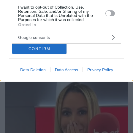
I want to opt-out of Collection, Use,
Retention, Sale, and/or Sharing of my
Personal Data that Is Unrelated with the
Purposes for which it was collected.
Opted In
13
11.04.2024, 10:05
Όταν είμαι μαυρισμένη λέω «ναι» σε όλα, δήλωσε η
Google consents
Αμάντα Χόλντεν για την ολόγυμνη εμφάνισή της σε
εκπομπή
CONFIRM
Η παρουσιάστρια έβγαλε τα ρούχα της και έμεινε
γυμνή για να τη ζωγραφίσουν - Δείτε το βίντεο
Data Deletion
Data Access
Privacy Policy