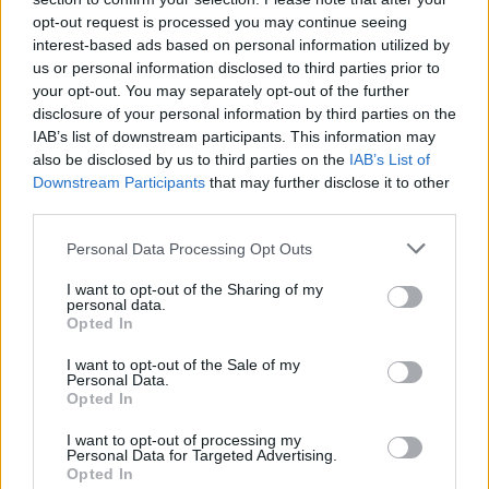
Η παρουσιάστρια πρόσθεσε ότι η παρουσία του τότε
opt-out request is processed you may continue seeing
συντρόφου της στο δωμάτιο στάθηκε καθοριστική,
interest-based ads based on personal information utilized by
καθώς υπήρξε μάρτυρας του συμβάντος
us or personal information disclosed to third parties prior to
your opt-out. You may separately opt-out of the further
disclosure of your personal information by third parties on the
IAB’s list of downstream participants. This information may
also be disclosed by us to third parties on the
IAB’s List of
Downstream Participants
that may further disclose it to other
third parties.
Please note that this website/app uses one or more Google
Personal Data Processing Opt Outs
services and may gather and store information including but
not limited to your visit or usage behaviour. You may click to
I want to opt-out of the Sharing of my
personal data.
grant or deny consent to Google and its third-party tags to
Opted In
use your data for below specified purposes in below Google
consent section.
I want to opt-out of the Sale of my
Personal Data.
Opted In
I want to opt-out of processing my
Personal Data for Targeted Advertising.
Opted In