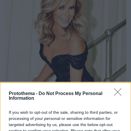
Protothema -
Do Not Process My Personal
Information
7
17.02.2025, 07:37
If you wish to opt-out of the sale, sharing to third parties, or
Η Αμάντα Χόλντεν αποκάλυψε τον διάσημο άντρα που
processing of your personal or sensitive information for
προσπάθησε να την αποπλανήσει όταν ήταν 19 ετών
targeted advertising by us, please use the below opt-out
section to confirm your selection. Please note that after your