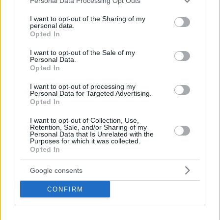
Personal Data Processing Opt Outs
Και άλλα θετικά κρούσματα ανάμεσα στους
services and may gather and store information including but
εργαζόμενους μετά από τα συνολικά 80 τεστ στα
not limited to your visit or usage behaviour. You may click to
I want to opt-out of the Sharing of my
personal data.
οποία υποβλήθηκαν οι υπάλληλοι του μπιτς μπαρ -
grant or deny consent to Google and its third-party tags to
Opted In
use your data for below specified purposes in below Google
Χθες το βράδυ είχε εντοπιστεί το πρώτο κρούσμα στο
consent section.
προσωπικό της επιχείρησης
I want to opt-out of the Sale of my
Personal Data.
Opted In
I want to opt-out of processing my
Personal Data for Targeted Advertising.
Opted In
I want to opt-out of Collection, Use,
Retention, Sale, and/or Sharing of my
Personal Data that Is Unrelated with the
Purposes for which it was collected.
Opted In
Google consents
CONFIRM