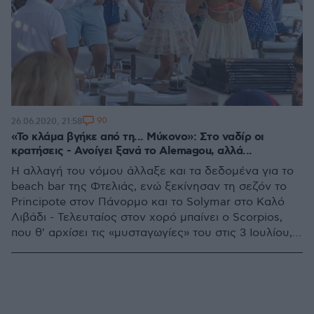
90
26.06.2020, 21:58
«Το κλάμα βγήκε από τη... Μύκονο»: Στο ναδίρ οι
κρατήσεις - Ανοίγει ξανά το Alemagou, αλλά...
Η αλλαγή του νόμου άλλαξε και τα δεδομένα για το
beach bar της Φτελιάς, ενώ ξεκίνησαν τη σεζόν το
Principote στον Πάνορμο και το Solymar στο Καλό
Λιβάδι - Τελευταίος στον χορό μπαίνει ο Scorpios,
που θ' αρχίσει τις «μυσταγωγίες» του στις 3 Ιουλίου,
όμως οι αφίξεις τουριστών παραμένουν σε
εξαιρετικά χαμηλά επίπεδα και οι επιχειρηματίες...
κλαίνε