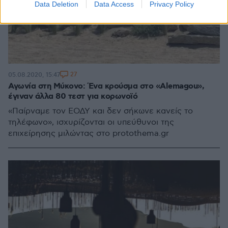
Data Deletion
Data Access
Privacy Policy
27
05.08.2020, 15:47
Αγωνία στη Μύκονο: Ένα κρούσμα στο «Alemagou»,
έγιναν άλλα 80 τεστ για κορωνοϊό
«Παίρναμε τον ΕΟΔΥ και δεν σήκωνε κανείς το
τηλέφωνο», ισχυρίζονται οι υπεύθυνοι της
επιχείρησης μιλώντας στο protothema.gr