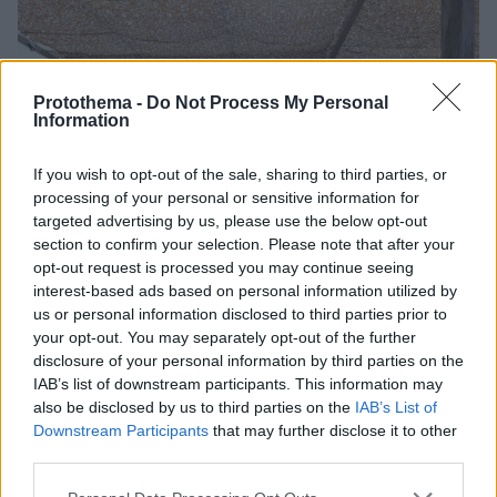
Protothema -
Do Not Process My Personal
Information
If you wish to opt-out of the sale, sharing to third parties, or
processing of your personal or sensitive information for
targeted advertising by us, please use the below opt-out
section to confirm your selection. Please note that after your
opt-out request is processed you may continue seeing
interest-based ads based on personal information utilized by
us or personal information disclosed to third parties prior to
your opt-out. You may separately opt-out of the further
disclosure of your personal information by third parties on the
IAB’s list of downstream participants. This information may
also be disclosed by us to third parties on the
IAB’s List of
Downstream Participants
that may further disclose it to other
43
05.08.2020, 20:40
third parties.
Μύκονος: Τουλάχιστον 7 τα κρούσματα κορωνοϊού στο
Alemagou - Εκλεισε προσωρινά
Please note that this website/app uses one or more Google