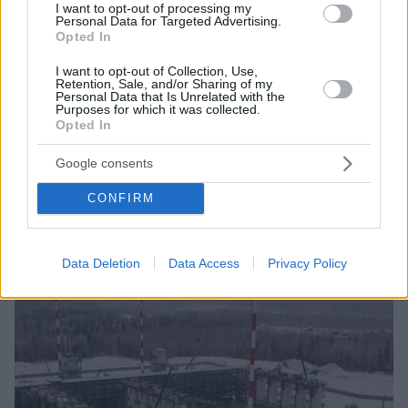
I want to opt-out of processing my
Personal Data for Targeted Advertising.
Opted In
I want to opt-out of Collection, Use,
Retention, Sale, and/or Sharing of my
Personal Data that Is Unrelated with the
Purposes for which it was collected.
13.05.2024, 17:00
Opted In
Η Δούμα ενέκρινε τον Νόβακ ως αντιπρόεδρο της
κυβέρνησης στη Ρωσία
Google consents
Πέραν των καθηκόντων του για τον ενεργειακό
CONFIRM
τομέα της Ρωσίας, ο Νόβακ θα έχει πρόσθετη ευθύνη
για την οικονομία
Data Deletion
Data Access
Privacy Policy