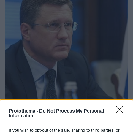
Protothema -
Do Not Process My Personal
Information
1
22.04.2026, 16:57
Η Ρωσία επιβεβαίωσε την διακοπή των ροών
If you wish to opt-out of the sale, sharing to third parties, or
πετρελαίου από το Καζακστάν προς την Γερμανία