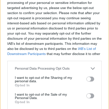
processing of your personal or sensitive information for
«Οι Γερμανοί έχουν εγκαταλείψει το ρωσικό
targeted advertising by us, please use the below opt-out
πετρέλαιο, άρα τα πάνε καλά», δήλωσε ο Νόβακ
section to confirm your selection. Please note that after your
σχετικά με την απόφαση της Ευρώπης να μειώσει τις
opt-out request is processed you may continue seeing
εισαγωγές ενέργειας από τη Ρωσία
interest-based ads based on personal information utilized by
us or personal information disclosed to third parties prior to
your opt-out. You may separately opt-out of the further
disclosure of your personal information by third parties on the
IAB’s list of downstream participants. This information may
also be disclosed by us to third parties on the
IAB’s List of
Downstream Participants
that may further disclose it to other
third parties.
Please note that this website/app uses one or more Google
Personal Data Processing Opt Outs
services and may gather and store information including but
not limited to your visit or usage behaviour. You may click to
I want to opt-out of the Sharing of my
personal data.
grant or deny consent to Google and its third-party tags to
Opted In
use your data for below specified purposes in below Google
consent section.
I want to opt-out of the Sale of my
Personal Data.
Opted In