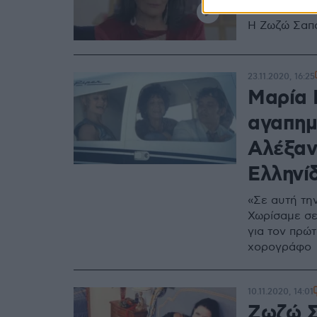
Ωνάσης
Η Ζωζώ Σαπο
23.11.2020, 16:25
Μαρία 
αγαπημ
Αλέξαν
Ελληνί
«Σε αυτή τη
Χωρίσαμε σε
για τον πρώ
χορογράφο
10.11.2020, 14:01
Ζωζώ Σ