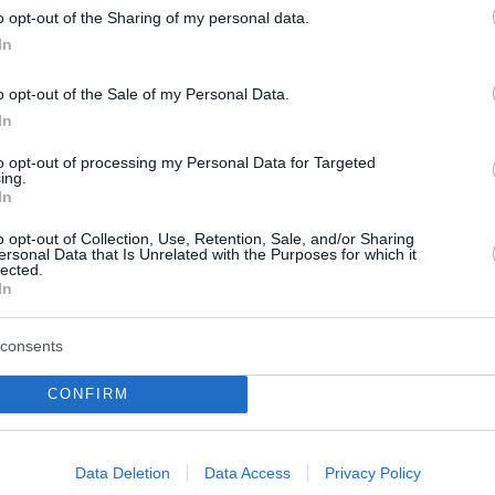
ριούχου - Ο Αριστοτέλης Ωνάσης θα έχανε τον γιο
o opt-out of the Sharing of my personal data.
 οποίο είχε κάνει τα πάντα – Δείτε φωτογραφίες και
In
o opt-out of the Sale of my Personal Data.
In
16
εκτική Mercedes του
to opt-out of processing my Personal Data for Targeted
ing.
δρου Ωνάση επισκευάστηκε και
In
τοιμη για νέες περιπέτειες
o opt-out of Collection, Use, Retention, Sale, and/or Sharing
ersonal Data that Is Unrelated with the Purposes for which it
lected.
 το 1972 στο όνομα της Ολυμπιακής Αεροπορίας -
In
οπορικό δυστύχημα που του κόστισε τη ζωή,
ε τα υπόλοιπα προσωπικά του αντικείμενα σε
consents
 Ελληνικό
CONFIRM
42
0
απουντζάκη: «Ο Αλέξανδρος
Data Deletion
Data Access
Privacy Policy