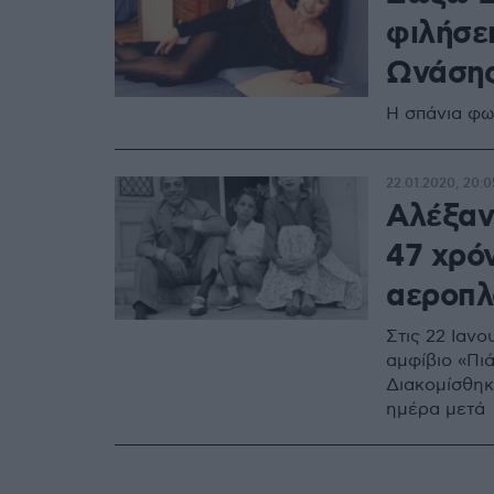
φιλήσε
Ωνάσης
Η σπάνια φω
22.01.2020, 20:0
Αλέξαν
47 χρόν
αεροπλ
Στις 22 Ιαν
αμφίβιο «Πιά
Διακομίσθηκ
ημέρα μετά