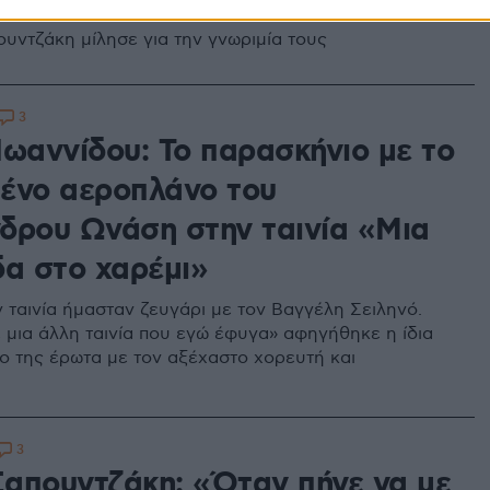
 έκανε σαν τρελός για μένα»
υντζάκη μίλησε για την γνωριμία τους
3
Ιωαννίδου: Το παρασκήνιο με το
ένο αεροπλάνο του
δρου Ωνάση στην ταινία «Μια
δα στο χαρέμι»
ν ταινία ήμασταν ζευγάρι με τον Βαγγέλη Σειληνό.
 μια άλλη ταινία που εγώ έφυγα» αφηγήθηκε η ίδια
το της έρωτα με τον αξέχαστο χορευτή και
3
απουντζάκη: «Όταν πήγε να με