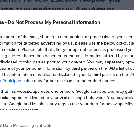
ρυση των πρότυπων Δημόσιων
ων Σχολείων
ma -
Do Not Process My Personal Information
Γυμνάσια και Λύκεια μετατρέπονται σε Δημόσια
to opt-out of the sale, sharing to third parties, or processing of your per
λεία σε ευάλωτες περιοχές της Αττικής και της
formation for targeted advertising by us, please use the below opt-out s
πικράτειας - Από τον Σεπτέμβριο του 2025 ξεκινά η
r selection. Please note that after your opt-out request is processed y
τους
eing interest-based ads based on personal information utilized by us or
disclosed to third parties prior to your opt-out. You may separately opt-
losure of your personal information by third parties on the IAB’s list of
105
0
. This information may also be disclosed by us to third parties on the
IA
οπορικό δυστύχημα του
Participants
that may further disclose it to other third parties.
δρου Ωνάση και το τέλος του
 that this website/app uses one or more Google services and may gath
including but not limited to your visit or usage behaviour. You may click 
ύ που θα κληρονομούσε μια
 to Google and its third-party tags to use your data for below specifi
ατορία
ogle consent section.
υαρίου 1973 όταν η μοιραία πτήση με το αμφίβιο
l Data Processing Opt Outs
» θα άλλαζε για πάντα την ζωή του Έλληνα