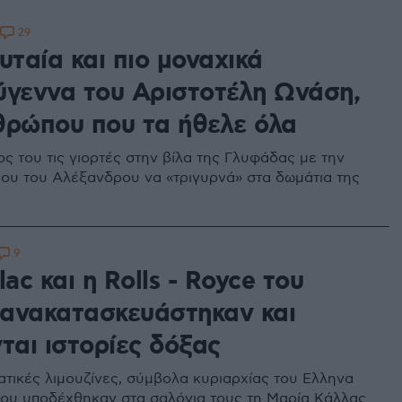
29
υταία και πιο μοναχικά
ύγεννα του Αριστοτέλη Ωνάση,
θρώπου που τα ήθελε όλα
ς του τις γιορτές στην βίλα της Γλυφάδας με την
ιου του Αλέξανδρου να «τριγυρνά» στα δωμάτια της
9
lac και η Rolls - Royce του
ανακατασκευάστηκαν και
ται ιστορίες δόξας
τικές λιμουζίνες, σύμβολα κυριαρχίας του Ελληνα
που υποδέχθηκαν στα σαλόνια τους τη Μαρία Κάλλας