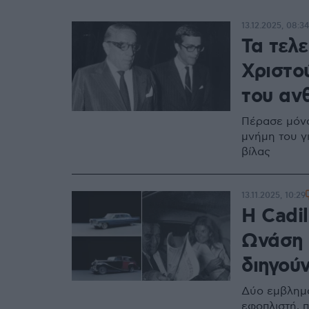
13.12.2025, 08:34
Τα τελε
Χριστο
του αν
Πέρασε μόνο
μνήμη του γ
βίλας
13.11.2025, 10:29
Η Cadil
Ωνάση 
διηγούν
Δύο εμβλημα
εφοπλιστή, 