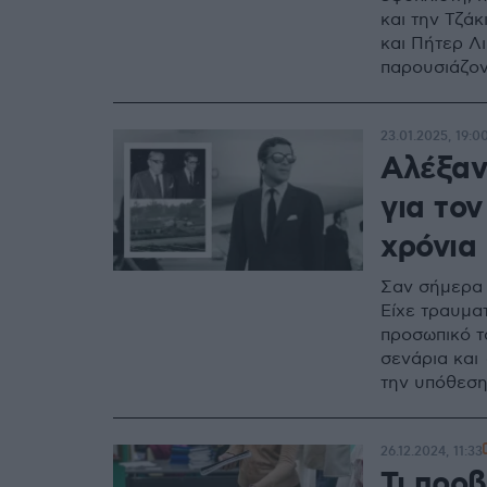
και την Τζά
και Πήτερ Λ
παρουσιάζοντ
23.01.2025, 19:0
Αλέξαν
για το
χρόνια
Σαν σήμερα 
Είχε τραυματ
προσωπικό τ
σενάρια και 
την υπόθεσ
26.12.2024, 11:33
Τι προβ