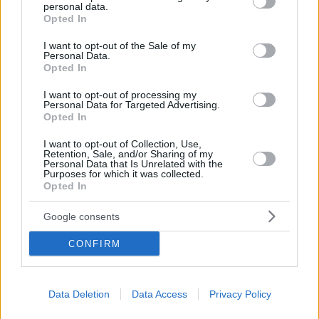
personal data.
grant or deny consent to Google and its third-party tags to
Εκφράζει τις ευχαριστίες της στην διοίκηση, τους
Opted In
use your data for below specified purposes in below Google
αξιωματικούς και τους άνδρες της Ελληνικής
consent section.
I want to opt-out of the Sale of my
Αστυνομίας για την πολύμηνη, συστηματική εργασία
Personal Data.
τους
Opted In
I want to opt-out of processing my
Personal Data for Targeted Advertising.
Opted In
I want to opt-out of Collection, Use,
Retention, Sale, and/or Sharing of my
Personal Data that Is Unrelated with the
Purposes for which it was collected.
Opted In
Google consents
CONFIRM
Data Deletion
Data Access
Privacy Policy