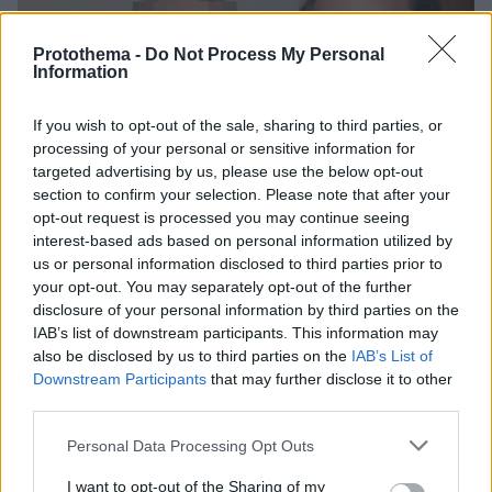
Protothema -
Do Not Process My Personal
Information
If you wish to opt-out of the sale, sharing to third parties, or
processing of your personal or sensitive information for
targeted advertising by us, please use the below opt-out
section to confirm your selection. Please note that after your
opt-out request is processed you may continue seeing
interest-based ads based on personal information utilized by
us or personal information disclosed to third parties prior to
your opt-out. You may separately opt-out of the further
disclosure of your personal information by third parties on the
IAB’s list of downstream participants. This information may
also be disclosed by us to third parties on the
IAB’s List of
Downstream Participants
that may further disclose it to other
third parties.
5
18.02.2019, 17:22
Please note that this website/app uses one or more Google
Personal Data Processing Opt Outs
Το «ευχαριστώ» της οικογένειας Σταματιάδη στην ΕΛΑΣ
services and may gather and store information including but
για την εξιχνίαση της δολοφονίας
not limited to your visit or usage behaviour. You may click to
I want to opt-out of the Sharing of my