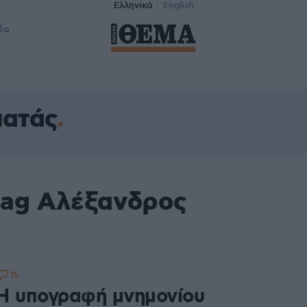
Ελληνικά
English
δα
ματάς
tag Αλέξανδρος
15
Η υπογραφή μνημονίου