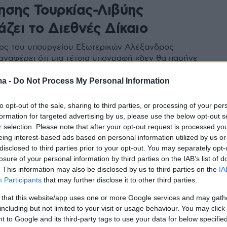
ησης Τουρκίας-Λιβύης
ζει το Διεθνές Δίκαιο
ος του υπουργείου Εξωτερικών Αλέξανδρος
αναφέρει ότι μια τέτοια υπογραφή «δεν θα παρήγε
τελέσματα»
ma -
Do Not Process My Personal Information
122
to opt-out of the sale, sharing to third parties, or processing of your per
ση στον Τσαβούσογλου από το
formation for targeted advertising by us, please use the below opt-out s
r selection. Please note that after your opt-out request is processed y
Η Ελλάδα έχει δικαίωμα να
eing interest-based ads based on personal information utilized by us or
disclosed to third parties prior to your opt-out. You may separately opt-
νει τα χωρικά της ύδατα όποτε
losure of your personal information by third parties on the IAB’s list of
ς η ίδια κρίνει
. This information may also be disclosed by us to third parties on the
IA
Participants
that may further disclose it to other third parties.
του Αλέξη Τσίπρα, ο εκπρόσωπος του υπουργείου
 that this website/app uses one or more Google services and may gath
διαμηνύει στην Τουρκία ότι το δικαίωμα επέκτασης
including but not limited to your visit or usage behaviour. You may click 
ς αιγιαλίτιδας ζώνης ισχύει για όλη την επικράτεια
 to Google and its third-party tags to use your data for below specifi