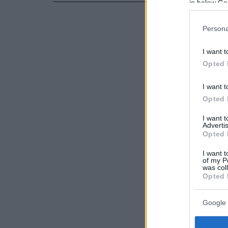
in below Go
Persona
I want t
Opted 
I want t
Opted 
I want 
Advertis
Opted 
I want t
of my P
was col
Opted 
Google 