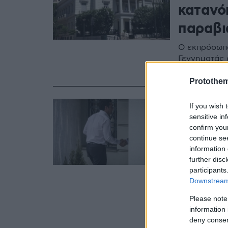
κατανό
παραβιά
Ο εκπρόσωπ
Γεννηματάς 
έννομα απο
Protothe
23.10.2018, 15:31
If you wish 
Απάντη
sensitive in
confirm you
ΥΠΕΞ: 
continue se
information 
επεκτεί
further disc
και όπω
participants
Downstream 
Με οδηγίες 
Please note
Εξωτερικών 
information 
της ελληνική
deny consent