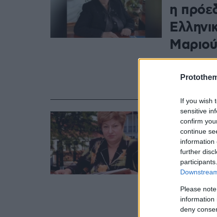
η πρόε
Ελληνι
Μαριού
Η Αλεξάνδρα
Συντονισμού
Protothe
μεταβεί οδι
If you wish 
sensitive in
15.03.2022, 12:26
confirm you
Δεν έχ
continue se
information 
βομβαρ
further disc
protot
participants
Downstream 
Ελλήνω
Please note
Σε κατάστασ
information 
deny consent
Προσπαθούν 