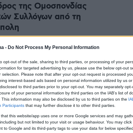
δρος της Ομοσπονδίας
κών Συλλόγων από τη
πολη
 Προτσένκο έγινε δεκτή από κλιμάκιο της Ομάδας
 του υπουργείου Εξωτερικών – Αύριο αναμένεται να
ma -
Do Not Process My Personal Information
κώς στη Θεσσαλονίκη
to opt-out of the sale, sharing to third parties, or processing of your per
formation for targeted advertising by us, please use the below opt-out s
6
r selection. Please note that after your opt-out request is processed y
ουμε βγει έξω, ακούμε συνέχεια
eing interest-based ads based on personal information utilized by us or
disclosed to third parties prior to your opt-out. You may separately opt-
δισμούς, λέει στο
losure of your personal information by third parties on the IAB’s list of
hema.gr η πρόεδρος των
. This information may also be disclosed by us to third parties on the
IA
Participants
that may further disclose it to other third parties.
ν της Ουκρανίας
 that this website/app uses one or more Google services and may gath
η σοκ οι εγκλωβισμένοι κάτοικοι της Μαριούπολης -
including but not limited to your visit or usage behaviour. You may click 
 to Google and its third-party tags to use your data for below specifi
να επιβιώσουν με τις λιγοστές προμήθειές τους