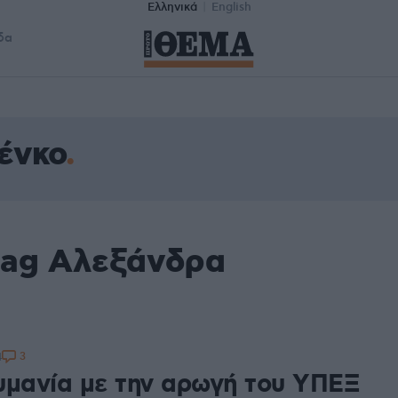
Ελληνικά
English
δα
ένκο
tag Αλεξάνδρα
3
4
υμανία με την αρωγή του ΥΠΕΞ