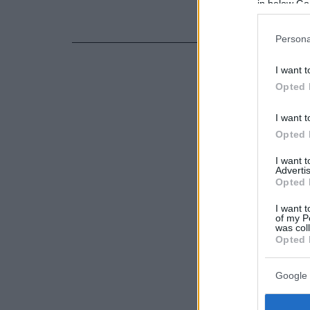
in below Go
- Ανατριχια
Πιτσατζή
Persona
I want t
Opted 
I want t
Opted 
I want 
Advertis
Opted 
I want t
of my P
was col
Opted 
Google 