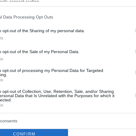
ogle consent section.
στικές περιγραφές της Αλεξάνδρας Προτσένκο –
l Data Processing Opt Outs
o opt-out of the Sharing of my personal data.
In
o opt-out of the Sale of my Personal Data.
In
to opt-out of processing my Personal Data for Targeted
ing.
In
o opt-out of Collection, Use, Retention, Sale, and/or Sharing
ersonal Data that Is Unrelated with the Purposes for which it
lected.
In
consents
CONFIRM