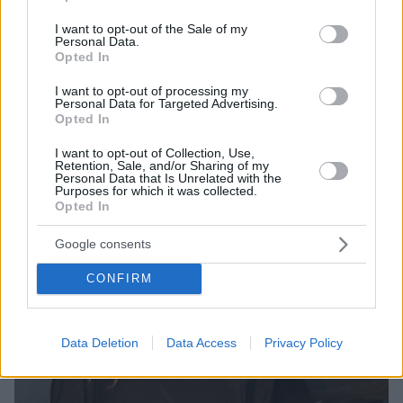
«Μόνο το ότι έχει παντρευτεί εμένα έχει κλείσει θέση
use your data for below specified purposes in below Google
στον παράδεισο», είπε η τραγουδίστρια σε μια από τις
consent section.
I want to opt-out of the Sale of my
σπάνιες φορές που μιλάει για την προσωπική της ζωή
Personal Data.
Opted In
I want to opt-out of processing my
Personal Data for Targeted Advertising.
Opted In
I want to opt-out of Collection, Use,
Retention, Sale, and/or Sharing of my
Personal Data that Is Unrelated with the
Purposes for which it was collected.
Opted In
Google consents
CONFIRM
Data Deletion
Data Access
Privacy Policy