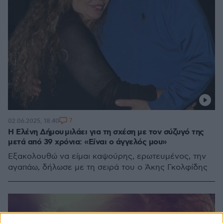
7
02.06.2025, 18:40
Η Ελένη Δήμου μιλάει για τη σχέση με τον σύζυγό της
μετά από 39 χρόνια: «Είναι ο άγγελός μου»
Εξακολουθώ να είμαι καψούρης, ερωτευμένος, την
αγαπάω, δήλωσε με τη σειρά του ο Άκης Γκολφίδης