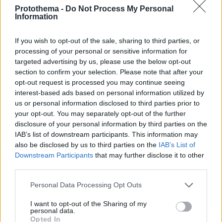
Protothema -
Do Not Process My Personal
Information
If you wish to opt-out of the sale, sharing to third parties, or
processing of your personal or sensitive information for
targeted advertising by us, please use the below opt-out
section to confirm your selection. Please note that after your
opt-out request is processed you may continue seeing
interest-based ads based on personal information utilized by
us or personal information disclosed to third parties prior to
your opt-out. You may separately opt-out of the further
disclosure of your personal information by third parties on the
IAB’s list of downstream participants. This information may
also be disclosed by us to third parties on the
IAB’s List of
Downstream Participants
that may further disclose it to other
third parties.
Please note that this website/app uses one or more Google
Personal Data Processing Opt Outs
1
16.02.2022, 11:41
services and may gather and store information including but
Η Ελένη Δήμου «στάζει μέλι» για τον άνδρα της: «Ο
not limited to your visit or usage behaviour. You may click to
I want to opt-out of the Sharing of my
Άκης είναι ένας άγγελος στη γη»
personal data.
grant or deny consent to Google and its third-party tags to
Opted In