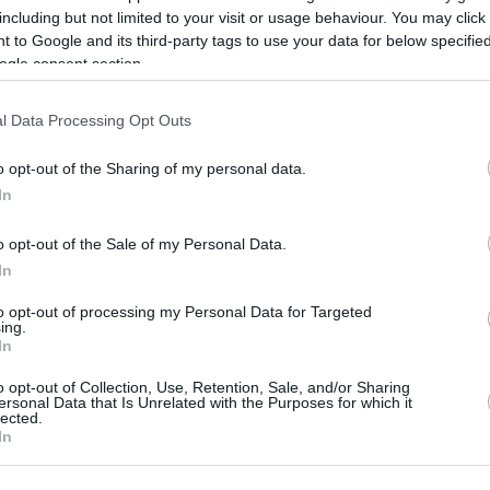
including but not limited to your visit or usage behaviour. You may click 
 η δεύτερη δόση του
 to Google and its third-party tags to use your data for below specifi
ατος θέρμανσης, πώς γίνεται η
ogle consent section.
 ένταξης στο Μητρώο
l Data Processing Opt Outs
ύχων
o opt-out of the Sharing of my personal data.
 επιδόματος υπολογίζεται με βάση διάφορους
In
 που λαμβάνουν υπόψη τα είδη καυσίμων και τις
γκες θέρμανσης
o opt-out of the Sale of my Personal Data.
In
to opt-out of processing my Personal Data for Targeted
ζει η πληρωμή της δεύτερης
ing.
In
του επιδόματος θέρμανσης
o opt-out of Collection, Use, Retention, Sale, and/or Sharing
ersonal Data that Is Unrelated with the Purposes for which it
μέτρηση για τη καταβολή της β’ δόσης του
lected.
In
θέρμανσης στους δικαιούχους