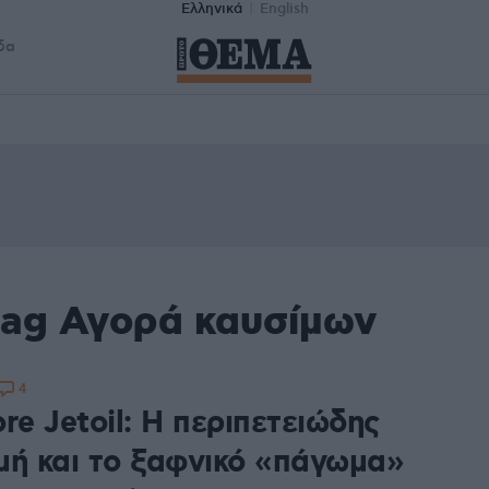
Ελληνικά
English
δα
tag Αγορά καυσίμων
4
re Jetoil: Η περιπετειώδης
μή και το ξαφνικό «πάγωμα»