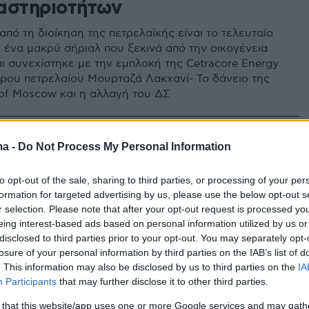
αστηριοτήτων
πό τη διοίκηση της πετρελαϊκής είναι το τελευταίο
ε ένα μακρύ σήριαλ που ξεκινά από την οικογένεια
ι συνεχίστηκε με την εμπλοκή της Cetracore Energy
όρου πετρελαίου Μουρταζά Λακχανί- Το δάνειο της
 of Moscow και η αλλαγή του ΔΣ
31
ma -
Do Not Process My Personal Information
κοί έλεγχοι στην αγορά
ων υπό τον φόβο κερδοσκοπίας
to opt-out of the sale, sharing to third parties, or processing of your per
formation for targeted advertising by us, please use the below opt-out s
σχημα τη σύρραξη Ισραήλ - Ιράν
r selection. Please note that after your opt-out request is processed y
eing interest-based ads based on personal information utilized by us or
ι θα ανοίξει νέος πληθωριστικός κύκλος, εάν
disclosed to third parties prior to your opt-out. You may separately opt-
τιμές των καυσίμων - Τι θα γίνει με το μέτρο του
losure of your personal information by third parties on the IAB’s list of
ους στα καύσιμα που λήγει στις 30 Ιουνίου
. This information may also be disclosed by us to third parties on the
IA
Participants
that may further disclose it to other third parties.
 that this website/app uses one or more Google services and may gath
45