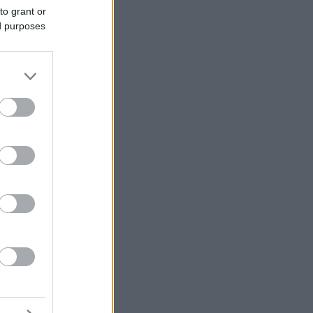
to grant or
ed purposes