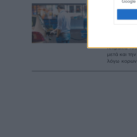
Google 
09.03.2020, 13:1
Φορείς
καθυστ
αντλία
Κλιμάκια το
μετά και τη
λόγω κορων