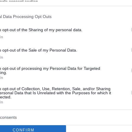
ogle consent section.
ε στο «Αττικόν»
l Data Processing Opt Outs
1
o opt-out of the Sharing of my personal data.
ίου Αντωνίου σήμερα, η
In
ία καρκινοπαθούς και το
o opt-out of the Sale of my Personal Data.
ίκιο
In
ρίζοντα Ιερό Ναό του Αγίου Αντωνίου, στο Μετόχι της
to opt-out of processing my Personal Data for Targeted
ing.
 Ιεράς Μονής Αποστόλου Βαρνάβα, τελέσθηκε
In
υρικός Εσπερινός, χοροστατούντος του
υ της Μονής Αρχιμ. κ. Ιωάννου
o opt-out of Collection, Use, Retention, Sale, and/or Sharing
ersonal Data that Is Unrelated with the Purposes for which it
lected.
In
ρινός στον ιερό ναό του Αγίου
consents
ου στα Άνω Πατήσια - Δείτε
CONFIRM