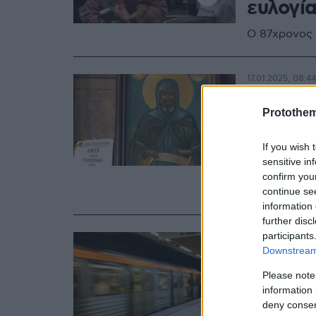
ευλογί
Ο 87χρονος 
17.01.2025, 08:44
Γιορτάζ
Protothe
Ήταν ο
Χριστι
If you wish 
sensitive in
Γιορτή σήμερ
confirm you
continue se
μοναχισμού»
information 
further disc
participants
18.11.2023, 17:15
Downstream 
Νεκρός
Please note
γραμμέ
information 
«Άγιος
deny consent