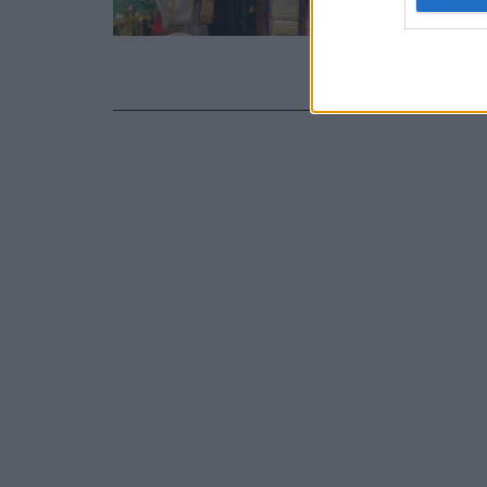
φωτογρ
Άγιος Αντώνι
του Αγίου Α