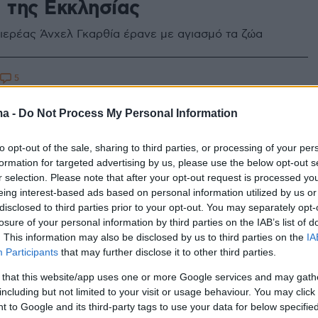
α της Εκκλησίας
ιερέας Άνχελ Γκαρθία έρανε με αγιασμό τα ζώα
5
ει σήμερα ο Άγιος Αντώνιος -
ma -
Do Not Process My Personal Information
 πρώτος ασκητής του
ανισμού
to opt-out of the sale, sharing to third parties, or processing of your per
formation for targeted advertising by us, please use the below opt-out s
α 17 Ιανουαρίου: Ποιος ήταν ο «ιδρυτής του
r selection. Please note that after your opt-out request is processed y
eing interest-based ads based on personal information utilized by us or
 - Ο βίος και τα θαύματά του
disclosed to third parties prior to your opt-out. You may separately opt-
losure of your personal information by third parties on the IAB’s list of
. This information may also be disclosed by us to third parties on the
IA
27
Participants
that may further disclose it to other third parties.
 ο 65χρονος που έπεσε στις
 that this website/app uses one or more Google services and may gath
ς του μετρό στον σταθμό
including but not limited to your visit or usage behaviour. You may click 
 Αντώνιος»
 to Google and its third-party tags to use your data for below specifi