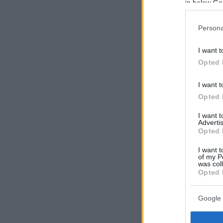
in below Go
Persona
I want t
Opted 
I want t
Opted 
I want 
Advertis
Opted 
I want t
of my P
was col
Opted 
Google 