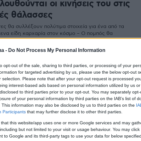
ουθούνται οι κινήσεις του στις
κές θάλασσες
νες θα συλλέξουν πολύτιμα στοιχεία για ένα από τα
μενα είδη καρχαρία στον κόσμο – Ο πομπός θα
τη μετακίνηση και τη συμπεριφορά του στο φυσικό
ma -
Do Not Process My Personal Information
to opt-out of the sale, sharing to third parties, or processing of your per
formation for targeted advertising by us, please use the below opt-out s
εις δει ποτέ αγγελοκαρχαρία;»:
r selection. Please note that after your opt-out request is processed y
ση για την προστασία του
eing interest-based ads based on personal information utilized by us or
disclosed to third parties prior to your opt-out. You may separately opt-
losure of your personal information by third parties on the IAB’s list of
τηριστεί Κρισίμως Κινδυνεύοντες από τη Διεθνή
. This information may also be disclosed by us to third parties on the
IA
ασίας της Φύσης (IUCN) λόγω της ραγδαίας μείωσής
Participants
that may further disclose it to other third parties.
πικών εξαφανίσεων σε διάφορα σημεία της Μεσογείου
 that this website/app uses one or more Google services and may gath
including but not limited to your visit or usage behaviour. You may click 
 to Google and its third-party tags to use your data for below specifi