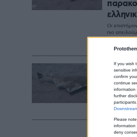
παρακολ
ελληνι
Οι επιστήμο
πιο απειλού
καταγράφει 
περιβάλλον
Protothe
If you wish 
14.09.2020, 12:44
sensitive in
«Eσύ έχ
confirm you
'Έκκλη
continue se
information 
further disc
Έχουν χαρακ
participants
Ένωση Προστ
Downstream 
τους και το
Please note
information 
deny consent