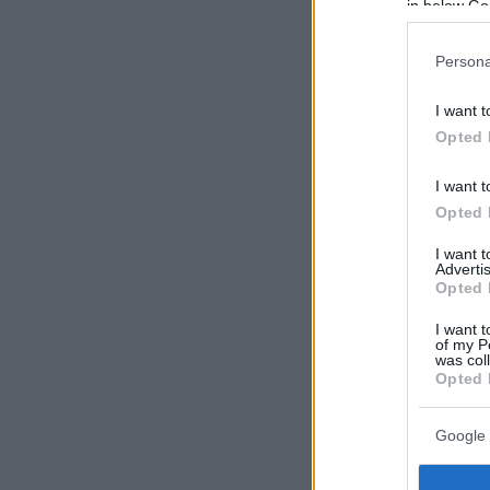
in below Go
Persona
I want t
Opted 
I want t
Opted 
I want 
Advertis
Opted 
I want t
of my P
was col
Opted 
Google 