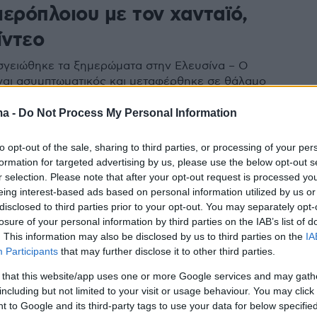
ερόπλοιου με τον χανταϊό,
ίντεο
σγειώθηκε τα ξημερώματα στην Ελευσίνα – Ο
ναι ασυμπτωματικός και μεταφέρθηκε σε θάλαμο
ίεσης - «Μπαίνει για προληπτικούς λόγους σε
 ανακοίνωσε ο Άδωνις Γεωργιάδης
ma -
Do Not Process My Personal Information
to opt-out of the sale, sharing to third parties, or processing of your per
formation for targeted advertising by us, please use the below opt-out s
 μεταφέρθηκε εκτάκτως με
r selection. Please note that after your opt-out request is processed y
eing interest-based ads based on personal information utilized by us or
άφος της Πολεμικής
disclosed to third parties prior to your opt-out. You may separately opt-
losure of your personal information by third parties on the IAB’s list of
ρίας στην Ιταλία
. This information may also be disclosed by us to third parties on the
IA
Participants
that may further disclose it to other third parties.
 πραγματοποιήθηκε με αεροσκάφος Embraer 135
Πολεμικής Αεροπορίας προκειμένου το βρέφος να
 that this website/app uses one or more Google services and may gath
ε εξειδικευμένη χειρουργική επέμβαση
including but not limited to your visit or usage behaviour. You may click 
 to Google and its third-party tags to use your data for below specifi