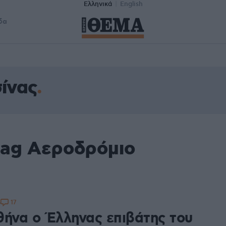
Ελληνικά
English
δα
ίνας
tag Αεροδρόμιο
17
6
θήνα ο Έλληνας επιβάτης του