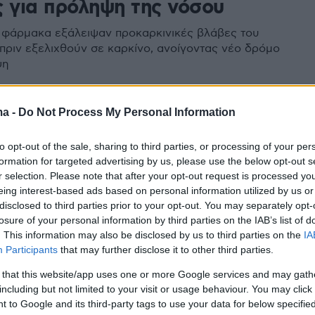
ς για πρόληψη της νόσου
 φάρμακα εξάλειψαν προκαρκινικές βλάβες του
πριν εξελιχθούν σε καρκίνο, ανοίγοντας νέο δρόμο
ψη
ma -
Do Not Process My Personal Information
ος προστάτη: Ένας καθηγητής
to opt-out of the sale, sharing to third parties, or processing of your per
πότε χρειάζεται θεραπεία και
formation for targeted advertising by us, please use the below opt-out s
ρκεί η παρακολούθηση
r selection. Please note that after your opt-out request is processed y
eing interest-based ads based on personal information utilized by us or
ριπτώσεις διάγνωσης με καρκίνο του προστάτη αρκεί η
disclosed to third parties prior to your opt-out. You may separately opt-
losure of your personal information by third parties on the IAB’s list of
 παρακολούθηση και πότε προτείνεται η θεραπευτική
. This information may also be disclosed by us to third parties on the
IA
Ένας καθηγητής Ιατρικής και Ουρολογίας ξεκαθαρίζει
Participants
that may further disclose it to other third parties.
 that this website/app uses one or more Google services and may gath
including but not limited to your visit or usage behaviour. You may click 
3
 to Google and its third-party tags to use your data for below specifi