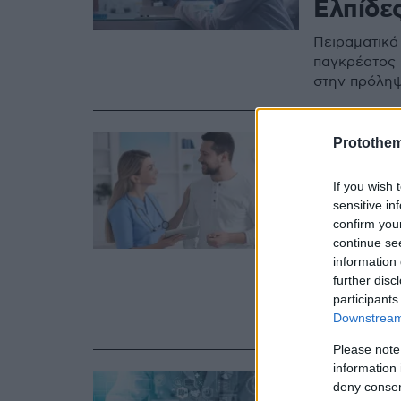
Ελπίδε
Πειραματικά
παγκρέατος 
στην πρόλη
29.03.2025, 10:51
Protothe
Καρκίν
If you wish 
εξηγεί 
sensitive in
πότε α
confirm you
continue se
Σε ποιες πε
information 
further disc
συστηματική
participants
παρέμβαση; 
Downstream 
το τοπίο
Please note
information 
03.06.2024, 15:1
deny consent