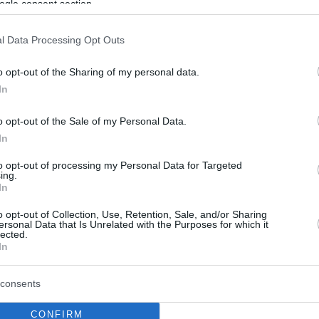
ς: Εργαλείο AI κάνει διάγνωση
ogle consent section.
α δευτερόλεπτα με 99% ακρίβεια
l Data Processing Opt Outs
 στο ygeiamou.gr o Έλληνας που
o opt-out of the Sharing of my personal data.
δίασε
In
κίνωμα στο οποίο εστίασε η μελέτη της ομάδας του
νητή, είναι ο πιο συχνά εμφανιζόμενος τύπος
o opt-out of the Sale of my Personal Data.
 πνεύμονα στις γυναίκες και σε άτομα που δεν είναι
In
to opt-out of processing my Personal Data for Targeted
ing.
In
ος Πνεύμονα: Νέα στοχευμένη
o opt-out of Collection, Use, Retention, Sale, and/or Sharing
ersonal Data that Is Unrelated with the Purposes for which it
lected.
ία για το αδενοκαρκίνωμα
In
ς μελέτησαν τους καρκίνους σε προκλινικά μοντέλα
consents
ίωσαν τα ευρήματα σε ιστούς από καρκίνους των
CONFIRM