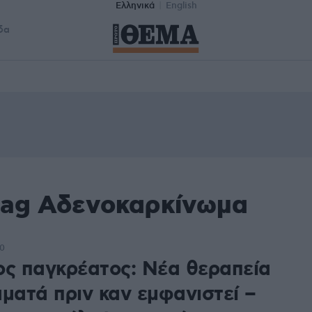
Ελληνικά
English
δα
tag Αδενοκαρκίνωμα
00
ος παγκρέατος: Νέα θεραπεία
αματά πριν καν εμφανιστεί –