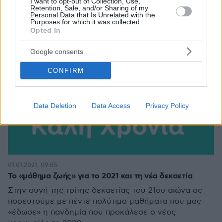
I want to opt-out of Collection, Use,
Retention, Sale, and/or Sharing of my
Personal Data that Is Unrelated with the
Purposes for which it was collected.
Opted In
Google consents
CONFIRM
Data Deletion
Data Access
Privacy Policy
01.01.2021, 09:05
Το «μάθημα ζωής» για το 2021 και τη νέα δεκαετία
Στην αυγή της τρίτης δεκαετίας του 21ου αιώνα ας
πορευτούμε με πέντε πολύτιμα μαθήματα που μας
«έδωσε» η πανδημία που προκάλεσε ο νέος