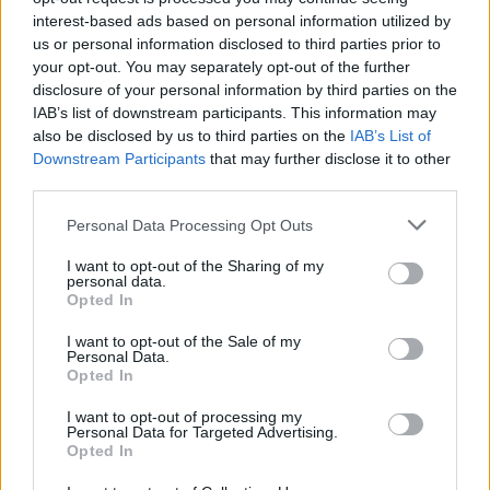
interest-based ads based on personal information utilized by
us or personal information disclosed to third parties prior to
your opt-out. You may separately opt-out of the further
disclosure of your personal information by third parties on the
IAB’s list of downstream participants. This information may
also be disclosed by us to third parties on the
IAB’s List of
Downstream Participants
that may further disclose it to other
third parties.
Please note that this website/app uses one or more Google
Personal Data Processing Opt Outs
1
01.01.2021, 09:59
services and may gather and store information including but
Η πρώτη γέννηση στην Κρήτη για το 2021: Ένα
not limited to your visit or usage behaviour. You may click to
I want to opt-out of the Sharing of my
personal data.
υγιέστατο αγοράκι στο Ηράκλειο
grant or deny consent to Google and its third-party tags to
Opted In
use your data for below specified purposes in below Google
Δύο αγοράκια έκαναν… ποδαρικό στον Άγιο Νικόλαο
consent section.
I want to opt-out of the Sale of my
Personal Data.
Opted In
I want to opt-out of processing my
Personal Data for Targeted Advertising.
Opted In