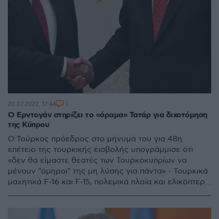
1
20.07.2022, 17:44
Ο Ερντογάν στηρίζει το «όραμα» Τατάρ για διχοτόμηση
της Κύπρου
Ο Τούρκος πρόεδρος στο μήνυμά του για 48η
επέτειο της τουρκικής εισβολής υπογράμμισε ότι
«δεν θα είμαστε θεατές των Τουρκοκυπρίων να
μένουν "όμηροι" της μη λύσης για πάντα» - Τουρκικά
μαχητικά F-16 και F-15, πολεμικά πλοία και ελικόπτερα
Κούγκαρ συμμετείχαν στην παρέλαση στα
κατεχόμενα