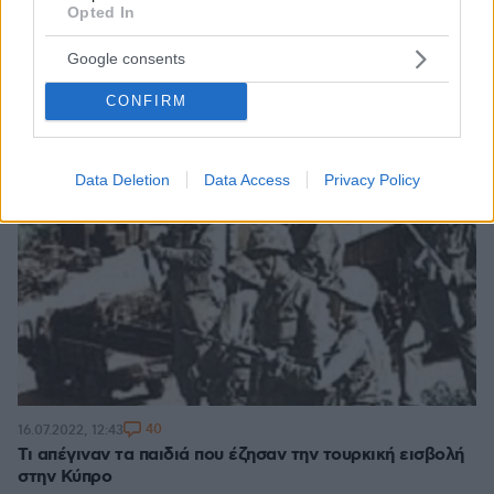
Opted In
Google consents
CONFIRM
Data Deletion
Data Access
Privacy Policy
40
16.07.2022, 12:43
Τι απέγιναν τα παιδιά που έζησαν την τουρκική εισβολή
στην Κύπρο