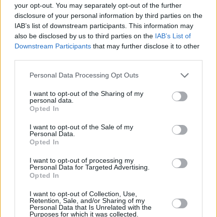
your opt-out. You may separately opt-out of the further
disclosure of your personal information by third parties on the
IAB’s list of downstream participants. This information may
also be disclosed by us to third parties on the
IAB’s List of
Downstream Participants
that may further disclose it to other
third parties.
Please note that this website/app uses one or more Google
Personal Data Processing Opt Outs
services and may gather and store information including but
3
17.07.2022, 16:11
not limited to your visit or usage behaviour. You may click to
I want to opt-out of the Sharing of my
personal data.
Φόρος τιμής στους πεσόντες κατά την τουρκική
grant or deny consent to Google and its third-party tags to
Opted In
εισβολή στην Κύπρο το 1974
use your data for below specified purposes in below Google
consent section.
Ο Δήμος Αθηναίων θα προχωρήσει στην ανέγερση
I want to opt-out of the Sale of my
Personal Data.
μνημείου πεσόντων και αγνοούμενων της Κύπρου, ως
Opted In
ελάχιστο φόρο τιμής - «Ο Αττίλας είναι μια ολόμαυρη
σελίδα της ιστορίας, μια σελίδα που γέννησε τα
I want to opt-out of processing my
Personal Data for Targeted Advertising.
κατεχόμενα» τόνισε ο πρόεδρος του Δημοτικού
Opted In
Συμβουλίου, Ελευθέριος Σκιαδάς
I want to opt-out of Collection, Use,
Retention, Sale, and/or Sharing of my
Personal Data that Is Unrelated with the
Purposes for which it was collected.