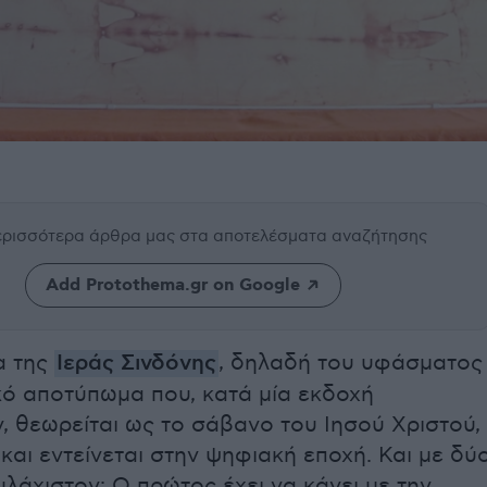
περισσότερα άρθρα μας
στα αποτελέσματα αναζήτησης
Add Protothema.gr on Google
α της
Ιεράς Σινδόνης
, δηλαδή του υφάσματος
κό αποτύπωμα που, κατά μία εκδοχή
, θεωρείται ως το σάβανο του Ιησού Χριστού,
 και εντείνεται στην ψηφιακή εποχή. Και με δύ
λάχιστον: Ο πρώτος έχει να κάνει με την