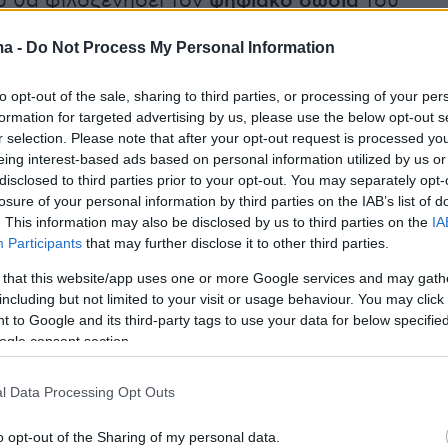
υ θα φιλοξενήσει τον
ψηφιακό σωσία
του
εκροσέντονου, οι πιστοί θα έχουν μια άνευ
ma -
Do Not Process My Personal Information
ου ευκαιρία να ψηλαφήσουν -εικονικά
θε λεπτομέρεια του κειμηλίου, όπως το
to opt-out of the sale, sharing to third parties, or processing of your per
 ακάνθινο στεφάνι, τα σημάδια της
formation for targeted advertising by us, please use the below opt-out s
r selection. Please note that after your opt-out request is processed y
κ.λπ.
eing interest-based ads based on personal information utilized by us or
disclosed to third parties prior to your opt-out. You may separately opt-
losure of your personal information by third parties on the IAB’s list of
. This information may also be disclosed by us to third parties on the
IA
Participants
that may further disclose it to other third parties.
 that this website/app uses one or more Google services and may gath
including but not limited to your visit or usage behaviour. You may click 
 to Google and its third-party tags to use your data for below specifi
ogle consent section.
l Data Processing Opt Outs
o opt-out of the Sharing of my personal data.