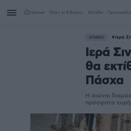
Games
Όλες οι Ειδήσεις
Ελλάδα
Πρωτοσέλι
Ιερά Σ
STORIES
Ιερά Σι
θα εκτί
Πάσχα
Η αιώνια διαμά
πρόσφατα ευρήμ