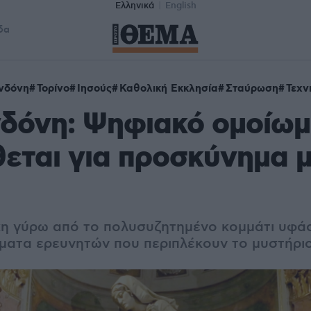
Ελληνικά
English
δα
ινδόνη
Τορίνο
Ιησούς
Καθολική Εκκλησία
Σταύρωση
Τεχν
νδόνη: Ψηφιακό ομοίωμ
θεται για προσκύνημα μ
χη γύρω από το πολυσυζητημένο κομμάτι υφάσ
ατα ερευνητών που περιπλέκουν το μυστήρι