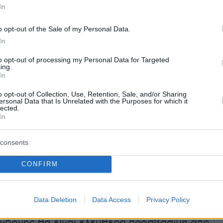
In
o opt-out of the Sale of my Personal Data.
In
to opt-out of processing my Personal Data for Targeted
ing.
In
o opt-out of Collection, Use, Retention, Sale, and/or Sharing
ersonal Data that Is Unrelated with the Purposes for which it
lected.
In
μέσα στην τέντα της Σινδόνης, θα λειτουργεί
Πρόσωπα εντός του Προσώπου
», δηλαδή μια
consents
ό πορτραίτα και εικόνες, με θέμα το πρόσωπο
CONFIRM
όπως αυτό διακρίνεται στην ίδια την Ιερά
ά και στους ανά τους αιώνες προσκυνητές.
Data Deletion
Data Access
Privacy Policy
ηρωθεί το προσκύνημα, η ψηφιακή εκδοχή
ινδόνης θα είναι ελεύθερα προσβάσιμη από