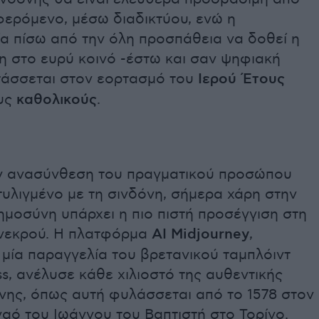
φερόμενο, μέσω διαδικτύου, ενώ η
α πίσω από την όλη προσπάθεια να δοθεί η
η στο ευρύ κοινό -έστω και σαν ψηφιακή
ντάσσεται στον εορτασμό του
Ιερού Έτους
υς
καθολικούς
.
ν ανασύνθεση του πραγματικού προσώπου
υλιγμένο με τη σινδόνη, σήμερα χάρη στην
μοσύνη υπάρχει η πιο πιστή προσέγγιση στη
νεκρού. Η πλατφόρμα
ΑΙ Midjourney
,
μία παραγγελία του βρετανικού ταμπλόιντ
ss, ανέλυσε κάθε χιλιοστό της αυθεντικής
νης, όπως αυτή φυλάσσεται από το 1578 στον
αό του Ιωάννου του Βαπτιστή στο Τορίνο.