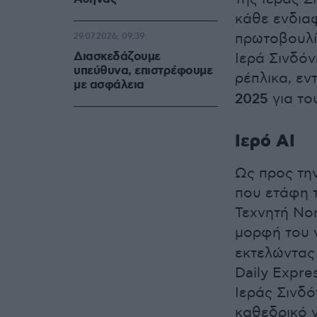
κάθε ενδια
πρωτοβουλί
29.07.2026, 09:39
Διασκεδάζουμε
Ιερά Σινδόν
υπεύθυνα, επιστρέφουμε
ρέπλικα, ε
με ασφάλεια
2025
για το
Ιερό ΑΙ
Ως προς τη
που ετάφη τ
Τεχνητή Νοη
μορφή του 
εκτελώντας 
Daily Expre
Ιεράς Σινδό
καθεδρικό ν