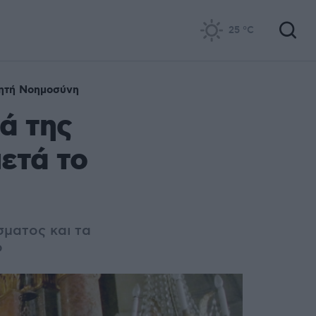
25
°C
ητή Νοημοσύνη
ά της
ετά το
ματος και τα
ο