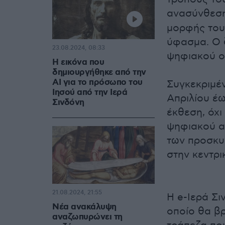
ανασύνθεσ
μορφής του
ύφασμα. Ο 
23.08.2024, 08:33
ψηφιακού ο
Η εικόνα που
δημιουργήθηκε από την
AI για το πρόσωπο του
Συγκεκριμέν
Ιησού από την Ιερά
Απριλίου έω
Σινδόνη
έκθεση, όχι
ψηφιακού α
των προσκυ
στην κεντρι
21.08.2024, 21:55
Η e-Ιερά Σι
Νέα ανακάλυψη
οποίο θα βρ
αναζωπυρώνει τη