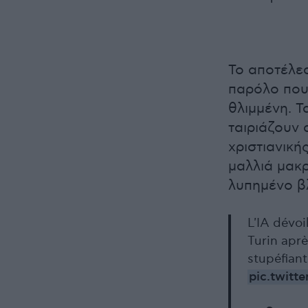
Το αποτέλε
παρόλο που
θλιμμένη. 
ταιριάζουν
χριστιανική
μαλλιά μακρ
λυπημένο β
L'IA dévoi
Turin apr
stupéfiant
pic.twitt