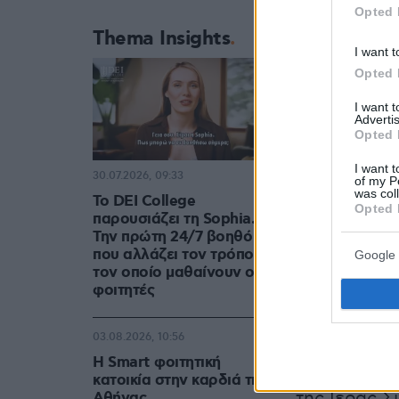
Opted 
Thema Insights
I want t
Opted 
I want 
Advertis
Opted 
I want t
30.07.2026, 09:33
of my P
was col
Το DEI College
Opted 
παρουσιάζει τη Sophia.
Παράλληλα, 
Την πρώτη 24/7 βοηθό AI
η έκθεση «
που αλλάζει τον τρόπο με
Google 
συλλογή απ
τον οποίο μαθαίνουν οι
φοιτητές
του Ιησού, 
Σινδόνη αλλ
03.08.2026, 10:56
Η Smart φοιτητική
Αφού ολοκλ
κατοικία στην καρδιά της
της Ιεράς Σ
Αθήνας