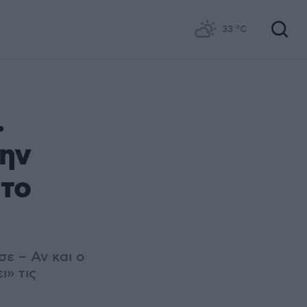
33
°C
.
την
 το
σε – Αν και ο
» τις