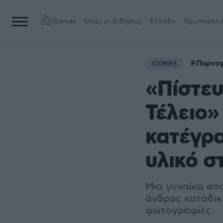
Games
Όλες οι Ειδήσεις
Ελλάδα
Πρωτοσέλι
Πορνογ
STORIES
«Πίστευ
Τέλειο»
κατέγρα
υλικό σ
Μια γυναίκα από
άνδρας καταδικ
φωτογραφίες