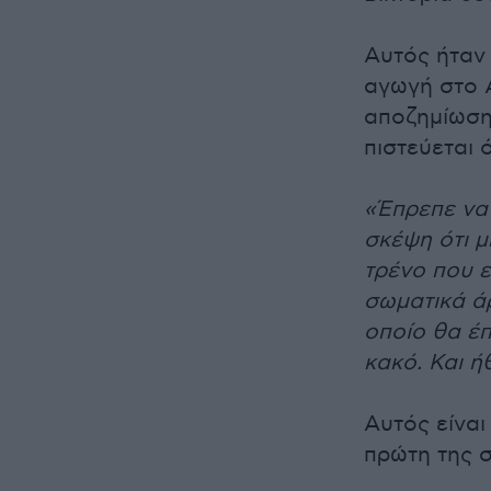
Αυτός ήταν
αγωγή στο 
αποζημίωση
πιστεύεται ό
«Έπρεπε να
σκέψη ότι μ
τρένο που ε
σωματικά άρ
οποίο θα έ
κακό. Και ή
Αυτός είναι
πρώτη της 