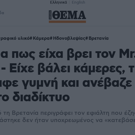
Ελληνικά
English
δα
ραφικό υλικό
Κάμερα
Ηδονοβλεψίας
Βρετανία
α πως είχα βρει τον Mr
 - Είχε βάλει κάμερες, 
φε γυμνή και ανέβαζε
το διαδίκτυο
 τη Βρετανία περιγράφει τον εφιάλτη που έζη
άστηκε δεν ήταν υποχρεωμένος να «κατεβάσει