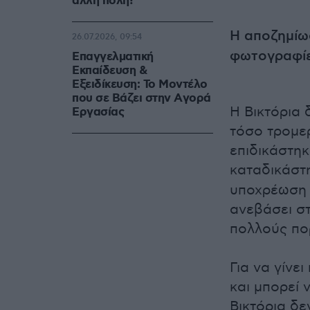
άλλη πόλη!
Η αποζημίωσ
26.07.2026, 09:54
φωτογραφί
Επαγγελματική
Εκπαίδευση &
Εξειδίκευση: Το Mοντέλο
που σε Bάζει στην Aγορά
Η Βικτόρια 
Eργασίας
τόσο τρομερ
επιδικάστηκ
καταδικάστ
υποχρέωση 
ανεβάσει στ
πολλούς πο
Για να γίνει
και μπορεί 
Βικτόρια δε