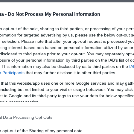
άτησε διπλό κλικ στην εικόνα τίποτα δεν θα
ma -
Do Not Process My Personal Information
 την προετοιμάσει για αυτό που είδε στη
to opt-out of the sale, sharing to third parties, or processing of your per
formation for targeted advertising by us, please use the below opt-out s
r selection. Please note that after your opt-out request is processed y
 του εικονιδίου οδηγούσε σε πολλούς
eing interest-based ads based on personal information utilized by us or
disclosed to third parties prior to your opt-out. You may separately opt-
που
περιείχαν γυμνό υλικό
της Βικτόρια, το
losure of your personal information by third parties on the IAB’s list of
τραβηχτεί εν αγνοία της από μυστικές κάμερες
. This information may also be disclosed by us to third parties on the
IA
στο σπίτι τους.
Participants
that may further disclose it to other third parties.
 that this website/app uses one or more Google services and may gath
 υλικό σε πορνογραφικές ιστοσελίδες
including but not limited to your visit or usage behaviour. You may click 
 to Google and its third-party tags to use your data for below specifi
 δεν σταμάτησε εκεί. Ο 57χρονος
ogle consent section.
ίας, είχε πάρει στιγμιότυπα από το υλικό και τα
ει σε πορνογραφικές ιστοσελίδες,
l Data Processing Opt Outs
τάς τα μαζί με τη φωτογραφία του προφίλ της
ο Facebook, προκειμένου να δώσει την
o opt-out of the Sharing of my personal data.