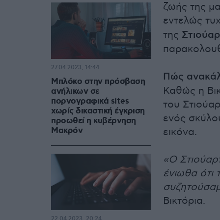
ζωής της μα
εντελώς τυ
της
Στιούαρ
παρακολουθ
27.04.2023, 14:44
Πώς ανακάλ
Μπλόκο στην πρόσβαση
Καθώς η Βι
ανήλικων σε
πορνογραφικά sites
του Στιούα
χωρίς δικαστική έγκριση
ενός σκύλου
προωθεί η κυβέρνηση
Μακρόν
εικόνα.
«Ο Στιούαρτ
ένιωθα ότι 
συζητούσαμ
Βικτόρια.
22.04.2023, 20:24