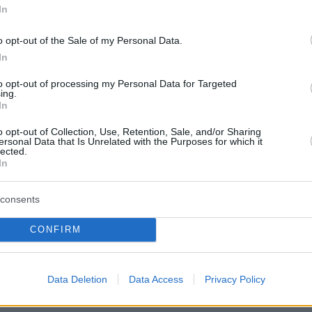
In
ης.
o opt-out of the Sale of my Personal Data.
In
φωτογραφία είχε τη λεζάντα:
«Η βρώμικη
to opt-out of processing my Personal Data for Targeted
στηκε γυμνή».
ing.
In
ία στο στομάχι»,
λέει η Βικτόρια.
«Αυτός ήτα
o opt-out of Collection, Use, Retention, Sale, and/or Sharing
ersonal Data that Is Unrelated with the Purposes for which it
 που αγαπούσα και εμπιστευόμουν - και μέσα
lected.
In
μή όλα αυτά είχαν καταρρεύσει με τον πιο
ο».
consents
t he was Mr Right, but then I found a camera hidden
CONFIRM
throom'
pic.twitter.com/LuSAXoTqKk
NEWS (@DTNNEWUpdates)
May 16, 2023
Data Deletion
Data Access
Privacy Policy