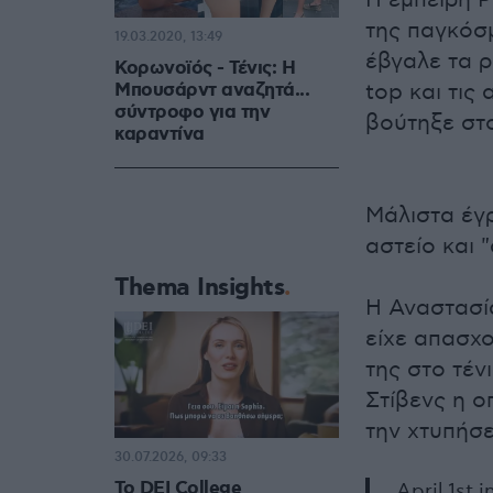
Η έμπειρη Ρ
της παγκόσμ
19.03.2020, 13:49
έβγαλε τα ρ
Κορωνοϊός - Τένις: Η
Μπουσάρντ αναζητά...
top και τις 
σύντροφο για την
βούτηξε στο
καραντίνα
Μάλιστα έγρ
αστείο και 
Thema Insights
Η Αναστασί
είχε απασχο
της στο τέν
Στίβενς η ο
την χτυπήσε
30.07.2026, 09:33
Το DEI College
April 1st 