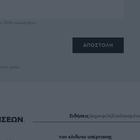
υν
2500
χαρακτήρες
τικά πεδία
Ειδήσεις
Δημοφιλή
Σχολιασμέν
ΗΣΕΩΝ
τον κίνδυνο υπέρτασης