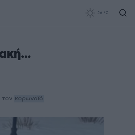
26
°C
ακή...
ε τον
κορωνοϊό