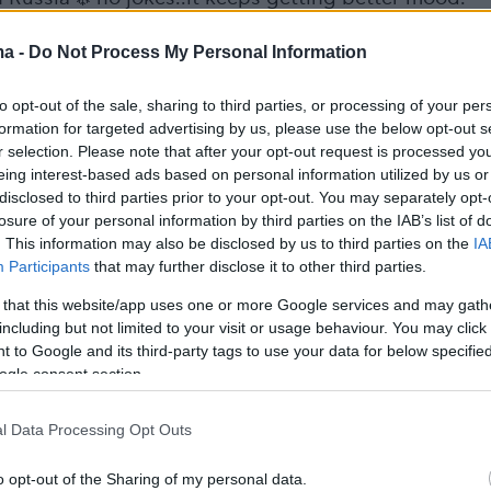
neLife
pic.twitter.com/0s38J7fX7r
ma -
Do Not Process My Personal Information
sia Pavlyuchenkova (@NastiaPav)
April 1,
to opt-out of the sale, sharing to third parties, or processing of your per
formation for targeted advertising by us, please use the below opt-out s
r selection. Please note that after your opt-out request is processed y
eing interest-based ads based on personal information utilized by us or
disclosed to third parties prior to your opt-out. You may separately opt-
at happened so far between Sloane Stephens and
losure of your personal information by third parties on the IAB’s list of
. This information may also be disclosed by us to third parties on the
IA
 Pavlyuchenkova in Beijing. Neither normally
Participants
that may further disclose it to other third parties.
ional players.
pic.twitter.com/LCfM1Cr1b7
 that this website/app uses one or more Google services and may gath
including but not limited to your visit or usage behaviour. You may click 
othenberg (@BenRothenberg)
September 30,
 to Google and its third-party tags to use your data for below specifi
ogle consent section.
l Data Processing Opt Outs
zzetta.gr
o opt-out of the Sharing of my personal data.