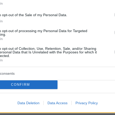
ερα:
In
νσον αναπνέει «χωρίς υποστήριξη και δεν έχει
o opt-out of the Sale of my Personal Data.
έει η Ντάουνινγκ Στριτ
In
to opt-out of processing my Personal Data for Targeted
 Κιλελέρ: Η τραγική ιστορία του σεφ που σκότωσε
ing.
In
o opt-out of Collection, Use, Retention, Sale, and/or Sharing
ersonal Data that Is Unrelated with the Purposes for which it
Reuters: Πιθανή συμφωνία για μέτρα ύψους μισού
lected.
In
το Eurogroup
consents
CONFIRM
protothema.gr στο Google News
το
και μάθετε πρώτοι
εις
Ειδήσεις
 τελευταίες
από την Ελλάδα και τον Κόσμο, τη
Data Deletion
Data Access
Privacy Policy
Protothema.gr
μβαίνουν, στο