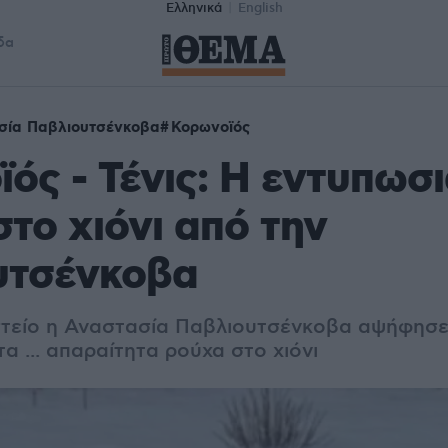
Ελληνικά
English
δα
σία Παβλιουτσένκοβα
Κορωνοϊός
ός - Τένις: Η εντυπωσι
στο χιόνι από την
υτσένκοβα
αστείο η Αναστασία Παβλιουτσένκοβα αψήφησ
τα ... απαραίτητα ρούχα στο χιόνι