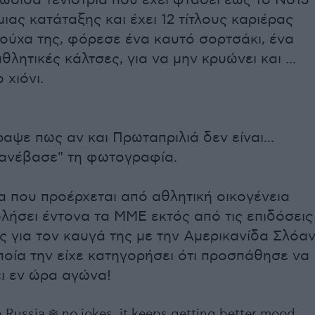
ωσίδα τενίστρια που έχει φτάσει έως το Νο13
ιας κατάταξης και έχει 12 τίτλους καριέρας
ούχα της, φόρεσε ένα καυτό σορτσάκι, ένα
αθλητικές κάλτσες, για να μην κρυώνει και ...
 χιόνι.
αψε πως αν και Πρωταπριλιά δεν είναι...
"ανέβασε" τη φωτογραφία.
α που προέρχεται από αθλητική οικογένεια
λήσει έντονα τα ΜΜΕ εκτός από τις επιδόσεις
ις για τον καυγά της με την Αμερικανίδα Σλόα
ποία την είχε κατηγορήσει ότι προσπάθησε να
ι εν ώρα αγώνα!
in Russia ❄️ no jokes..it keeps getting better mood.