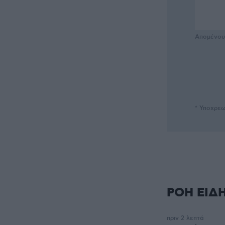
Απομένο
* Υποχρεω
ΡΟΗ ΕΙΔ
πριν 2 λεπτά