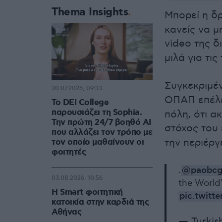
Thema Insights
Μπορεί η δ
κανείς να μ
video της δ
μιλά για τις
Συγκεκριμέ
30.07.2026, 09:33
ΟΠΑΠ επέλ
Το DEI College
παρουσιάζει τη Sophia.
πόλη, ότι α
Την πρώτη 24/7 βοηθό AI
στόχος του 
που αλλάζει τον τρόπο με
την περιέργ
τον οποίο μαθαίνουν οι
φοιτητές
.
@paobcg
03.08.2026, 10:56
the World
Η Smart φοιτητική
pic.twitt
κατοικία στην καρδιά της
Αθήνας
— Turkis