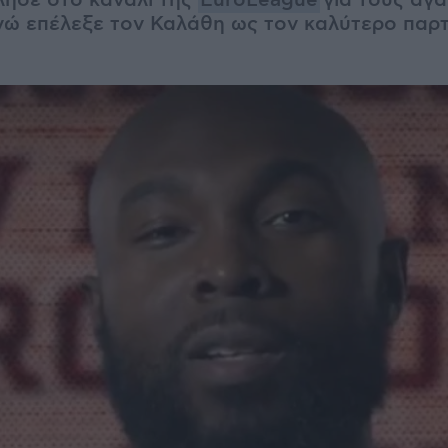
ίλησε στο κανάλι της
EuroLeague
για τους αγ
νώ επέλεξε τον Καλάθη ως τον καλύτερο παρ