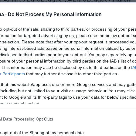
ma -
Do Not Process My Personal Information
ίσης:
to opt-out of the sale, sharing to third parties, or processing of your per
formation for targeted advertising by us, please use the below opt-out s
r selection. Please note that after your opt-out request is processed y
- Ποδόσφαιρο: Η... Μεγάλη Τρίτη του
eing interest-based ads based on personal information utilized by us or
 ποδοσφαίρου - Συνεδριάζει η UEFA
disclosed to third parties prior to your opt-out. You may separately opt-
losure of your personal information by third parties on the IAB’s list of
. This information may also be disclosed by us to third parties on the
IA
 ποδόσφαιρο: Λύση με… Final 4 εξετάζει η
Participants
that may further disclose it to other third parties.
hampions και Europa League
 that this website/app uses one or more Google services and may gath
including but not limited to your visit or usage behaviour. You may click 
 to Google and its third-party tags to use your data for below specifi
 Κύπρος: Κανένας ποδοσφαιρικός αγώνας έω
ogle consent section.
αρτίου
l Data Processing Opt Outs
o opt-out of the Sharing of my personal data.