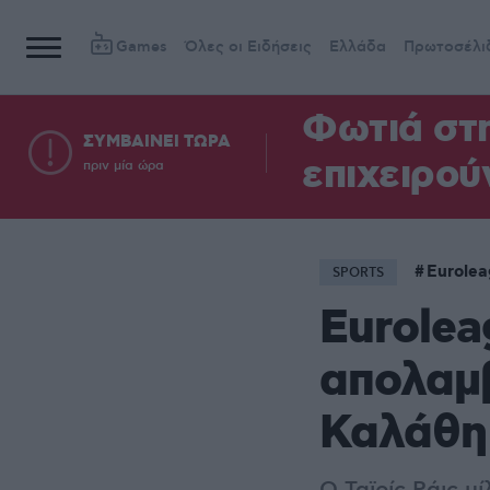
Games
Όλες οι Ειδήσεις
Ελλάδα
Πρωτοσέλι
Φωτιά στη
ΣΥΜΒΑΙΝΕΙ ΤΩΡΑ
επιχειρού
πριν μία ώρα
Eurole
SPORTS
Eurolea
απολαμβ
Καλάθη