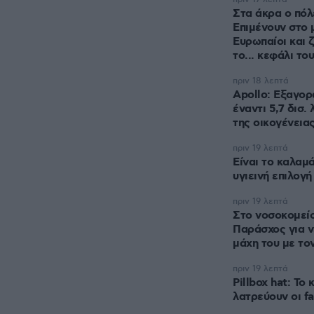
Στα άκρα ο πόλ
Επιμένουν στο 
Ευρωπαίοι και 
το... κεφάλι το
πριν 18 λεπτά
Apollo: Εξαγορ
έναντι 5,7 δισ.
της οικογένεια
πριν 19 λεπτά
Είναι το καλαμά
υγιεινή επιλογή
πριν 19 λεπτά
Στο νοσοκομείο
Παράσχος για ν
μάχη του με το
πριν 19 λεπτά
Pillbox hat: Το
λατρεύουν οι fa