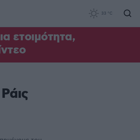
33
°C
α ετοιμότητα,
ίντεο
 Ράις