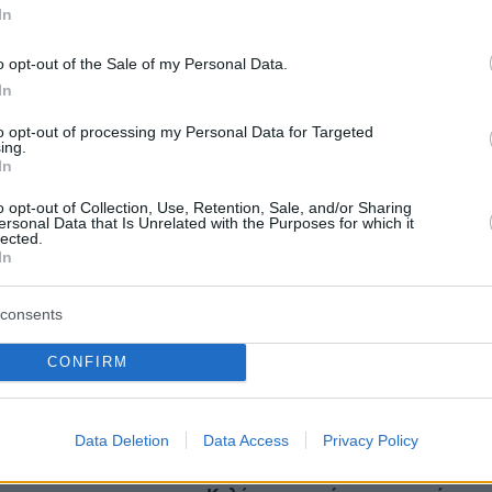
In
o opt-out of the Sale of my Personal Data.
In
to opt-out of processing my Personal Data for Targeted
ing.
In
o opt-out of Collection, Use, Retention, Sale, and/or Sharing
ersonal Data that Is Unrelated with the Purposes for which it
protothema.gr στο Google News
το
και μάθετε πρώτοι
lected.
εις
In
Ειδήσεις
 τελευταίες
από την Ελλάδα και τον Κόσμο, τη
consents
Protothema.gr
μβαίνουν, στο
CONFIRM
Ειδήσεις
Δημοφιλή
Σχολιασμέν
ΗΣΕΩΝ
Data Deletion
Data Access
Privacy Policy