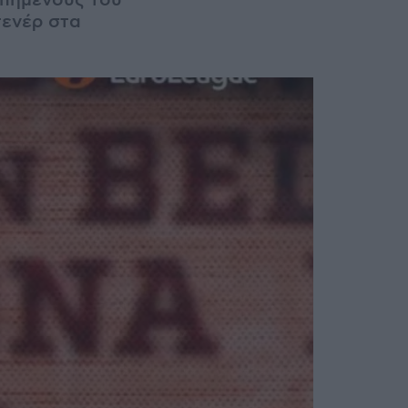
απημένους του
τενέρ στα