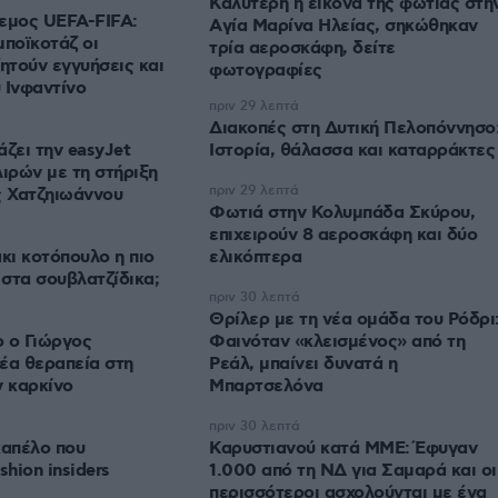
Καλύτερη η εικόνα της φωτιάς στη
εμος UEFA-FIFA:
Aγία Μαρίνα Ηλείας, σηκώθηκαν
μποϊκοτάζ οι
τρία αεροσκάφη, δείτε
ζητούν εγγυήσεις και
φωτογραφίες
υ Ινφαντίνο
πριν 29 λεπτά
Διακοπές στη Δυτική Πελοπόννησο
άζει την easyJet
Ιστορία, θάλασσα και καταρράκτες
 λιρών με τη στήριξη
πριν 29 λεπτά
ς Χατζηιωάννου
Φωτιά στην Κολυμπάδα Σκύρου,
επιχειρούν 8 αεροσκάφη και δύο
κι κοτόπουλο η πιο
ελικόπτερα
 στα σουβλατζίδικα;
πριν 30 λεπτά
Θρίλερ με τη νέα ομάδα του Ρόδρι
 ο Γιώργος
Φαινόταν «κλεισμένος» από τη
έα θεραπεία στη
Ρεάλ, μπαίνει δυνατά η
ν καρκίνο
Μπαρτσελόνα
πριν 30 λεπτά
 καπέλο που
Καρυστιανού κατά ΜΜΕ: Έφυγαν
shion insiders
1.000 από τη ΝΔ για Σαμαρά και οι
περισσότεροι ασχολούνται με ένα