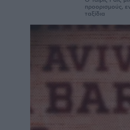
Ο Ταϊρίς Ράις μ
προορισμούς, ε
ταξίδια