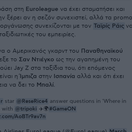
ράση στη
Euroleague
να έχει σταματήσει και
ην ξέρει αν η σεζόν συνεχιστεί, αλλά τα prom
ιοργάνωσης συνεχίζονται με τον
Ταϊρίς Ράις
ν
 ταξιδιωτικές του εμπειρίες.
να ο Αμερικανός γκαρντ του
Παναθηναϊκού
εξε το
Σαν Ντιέγκο
ως την αγαπημένη του
κούει Jay Z στα ταξίδια του, ότι επόμενος
είναι η
Ίμπιζα
στην
Ισπανία
αλλά και ότι έχει
εια να δει το
Μπαλί
.
r
star
@ReseRice4
answer questions in 'Where in
' with
@tripoki
✈️🌍
#GameON
er.com/AoBTr9av7n
h Airlines EuroLeague (@EuroLeague)
March