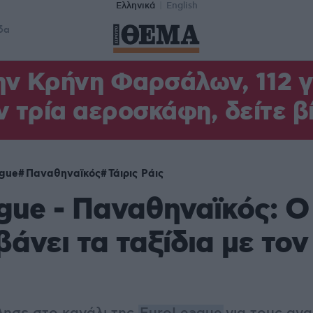
Ελληνικά
English
δα
ν Κρήνη Φαρσάλων, 112 γι
ν τρία αεροσκάφη, δείτε β
ague
Παναθηναϊκός
Τάιρις Ράις
gue - Παναθηναϊκός: Ο
άνει τα ταξίδια με τον