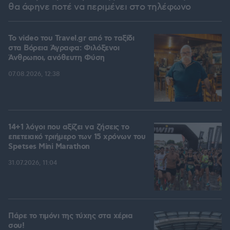
θα άφηνε ποτέ να περιμένει στο τηλέφωνο
To video του Travel.gr από το ταξίδι
στα Βόρεια Άγραφα: Φιλόξενοι
Άνθρωποι, ανόθευτη Φύση
07.08.2026, 12:38
14+1 λόγοι που αξίζει να ζήσεις το
επετειακό τριήμερο των 15 χρόνων του
Spetses Mini Marathon
31.07.2026, 11:04
Πάρε το τιμόνι της τύχης στα χέρια
σου!