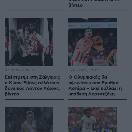
βίντεο
07.08.2026, 19:10
07.08.2026, 18:37
Επέστρεψε στη Ζάλγκιρις
Ο Ολυμπιακός θα
ο Κίναν Έβανς αλλά πάει
«ψωνίσει» από Ερυθρό
δανεικός Λόντον Λάιονς,
Αστέρα – Εκεί κολλάει η
βίντεο
υπόθεση Λαρεντζάκη