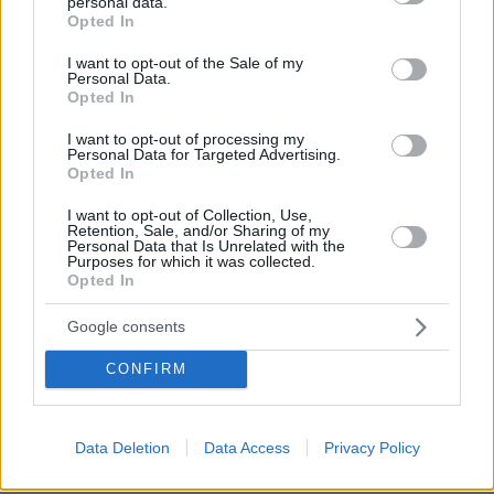
μετά τις επικρίσεις για τον θάνατο του
personal data.
grant or deny consent to Google and its third-party tags to
Opted In
λευκού κουταβιού
use your data for below specified purposes in below Google
consent section.
44
07.08.2026, 18:54
I want to opt-out of the Sale of my
Personal Data.
Opted In
«Τα έχω χάσει όλα»: Συντετριμμένος ο
I want to opt-out of processing my
πατέρας και σύζυγος των θυμάτων
Personal Data for Targeted Advertising.
στο τροχαίο στις Σέρρες
Opted In
129
07.08.2026, 14:57
I want to opt-out of Collection, Use,
Retention, Sale, and/or Sharing of my
Personal Data that Is Unrelated with the
Purposes for which it was collected.
Opted In
Ανδρομάχη για πρόσφατη εμφάνισή
Google consents
της: Ένα μεγάλο συγγνώμη που δεν
μπόρεσα να ανταπεξέλθω στο live,
CONFIRM
κάποιες φορές το σώμα μας φωνάζει
όχι
17
07.08.2026, 10:55
Data Deletion
Data Access
Privacy Policy