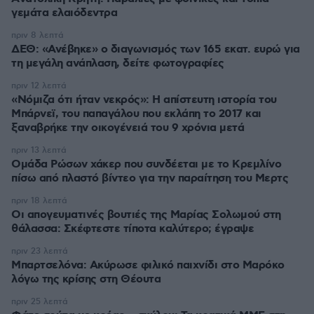
γεμάτα ελαιόδεντρα
πριν 8 λεπτά
ΔΕΘ: «Ανέβηκε» ο διαγωνισμός των 165 εκατ. ευρώ για
τη μεγάλη ανάπλαση, δείτε φωτογραφίες
πριν 12 λεπτά
«Νόμιζα ότι ήταν νεκρός»: Η απίστευτη ιστορία του
Μπάρνεϊ, του παπαγάλου που εκλάπη το 2017 και
ξαναβρήκε την οικογένειά του 9 χρόνια μετά
πριν 13 λεπτά
Ομάδα Ρώσων χάκερ που συνδέεται με το Κρεμλίνο
πίσω από πλαστό βίντεο για την παραίτηση του Μερτς
πριν 18 λεπτά
Οι απογευματινές βουτιές της Μαρίας Σολωμού στη
θάλασσα: Σκέφτεστε τίποτα καλύτερο; έγραψε
πριν 23 λεπτά
Μπαρτσελόνα: Ακύρωσε φιλικό παιχνίδι στο Μαρόκο
λόγω της κρίσης στη Θέουτα
πριν 25 λεπτά