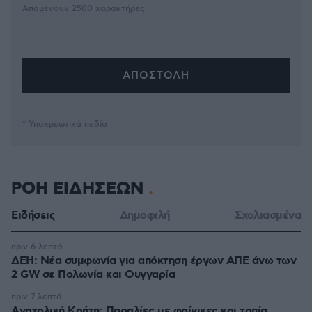
Απομένουν
2500
χαρακτήρες
* Υποχρεωτικά πεδία
ΡΟΗ ΕΙΔΗΣΕΩΝ
Ειδήσεις
Δημοφιλή
Σχολιασμένα
πριν 6 λεπτά
ΔΕΗ: Νέα συμφωνία για απόκτηση έργων ΑΠΕ άνω των
2 GW σε Πολωνία και Ουγγαρία
πριν 7 λεπτά
Aνατολική Κρήτη: Παραλίες με φοίνικες και τοπία