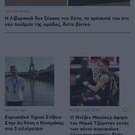
πριν 28 λεπτά
Η Λίβερπουλ δεν ξέχασε τον Ζότα, το πρόσωπό του στο
νέο πούλμαν της ομάδας, δείτε βίντεο
πριν μία ώρα
1
07.08.2026, 19:40
Ευρωπαϊκό Υγρού Στίβου:
Ο Ντέβιν Μπούκερ άφησε
Στην 6η θέση ο Κυνηγάκης
τον Μάικλ Τζόρνταν εκτός
στα 3 χιλιόμετρα
των πέντε κορυφαίων
όλων των εποχών, δείτε