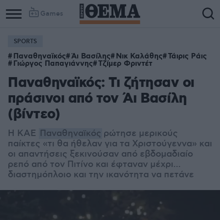
Games
SPORTS
Column
Column
Παναθηναϊκός
Άι Βασίλης
Νικ Καλάθης
Τάιρις Ράις
1
2
Γιώργος Παπαγιάννης
Τζίμερ Φριντέτ
Παναθηναϊκός: Τι ζήτησαν οι
πράσινοι από τον Άι Βασίλη
(βίντεο)
Η ΚΑΕ
Παναθηναϊκός
ρώτησε μερικούς
παίκτες «τι θα ήθελαν για τα Χριστούγεννα» και
οι απαντήσεις ξεκινούσαν από εβδομαδιαίο
ρεπό από τον Πιτίνο και έφταναν μέχρι...
διαστημόπλοιο και την ικανότητα να πετάνε