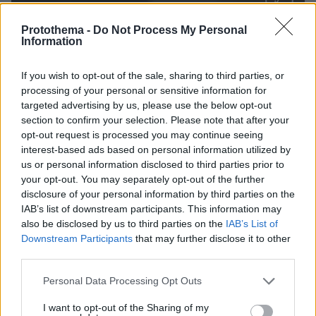
Protothema -
Do Not Process My Personal
Information
Loaded
:
100.00%
07.08.2026, 18:54
If you wish to opt-out of the sale, sharing to third parties, or
«Κάτι απέσπασε την προσοχή του οδηγού»:
processing of your personal or sensitive information for
Πραγματογνώμονας επιχειρεί να ρίξει φως στα
targeted advertising by us, please use the below opt-out
αίτια του δυστυχήματος στις Σέρρες
section to confirm your selection. Please note that after your
opt-out request is processed you may continue seeing
interest-based ads based on personal information utilized by
Νέες καταγγελίες στην Ελπίδα για τη
us or personal information disclosed to third parties prior to
Δημοκρατία: Γρατσία, Γαλανός,
your opt-out. You may separately opt-out of the further
Καρυστιανού και αυλικοί το
disclosure of your personal information by third parties on the
μετέτρεψαν σε φοβικό αρχηγικό
κόμμα
IAB’s list of downstream participants. This information may
also be disclosed by us to third parties on the
IAB’s List of
13
07.08.2026, 19:33
Downstream Participants
that may further disclose it to other
third parties.
«Άξιζε να θέσουμε σε κίνδυνο μια
Please note that this website/app uses one or more Google
Personal Data Processing Opt Outs
οικογένεια λύκων, για να σώσουμε
services and may gather and store information including but
έναν σκύλο; Όχι» λέει ο ερευνητής
not limited to your visit or usage behaviour. You may click to
I want to opt-out of the Sharing of my