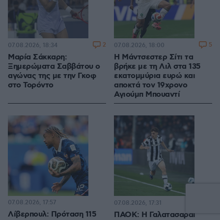
2
5
07.08.2026, 18:34
07.08.2026, 18:00
Μαρία Σάκκαρη:
Η Μάντσεστερ Σίτι τα
Ξημερώματα Σαββάτου ο
βρήκε με τη Λιλ στα 135
αγώνας της με την Γκοφ
εκατομμύρια ευρώ και
στο Τορόντο
αποκτά τον 19χρονο
Αγιούμπ Μπουαντί
07.08.2026, 17:57
6
07.08.2026, 17:31
Λίβερπουλ: Πρόταση 115
ΠΑΟΚ: Η Γαλατασαράι