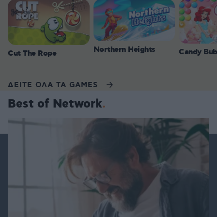
Northern Heights
Candy Bub
Cut The Rope
ΔΕΙΤΕ ΟΛΑ ΤΑ GAMES
Best of Network