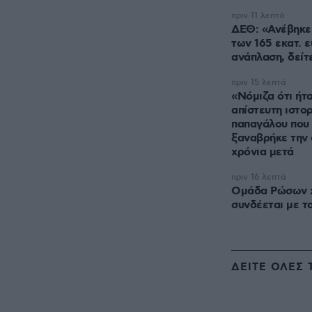
πριν 11 λεπτά
ΔΕΘ: «Ανέβηκε
των 165 εκατ. 
ανάπλαση, δεί
πριν 15 λεπτά
«Νόμιζα ότι ήτ
απίστευτη ιστο
παπαγάλου που 
ξαναβρήκε την 
χρόνια μετά
πριν 16 λεπτά
Ομάδα Ρώσων 
συνδέεται με τ
ΔΕΙΤΕ ΟΛΕΣ 