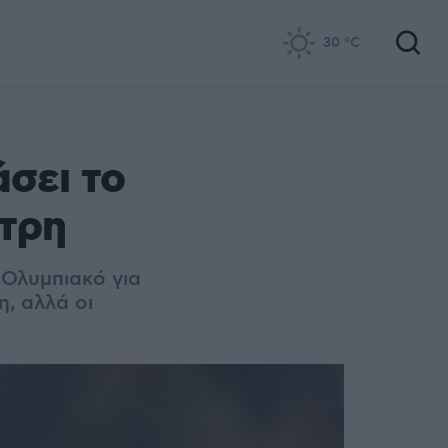
30
°C
σει το
τρη
 Ολυμπιακό για
, αλλά οι