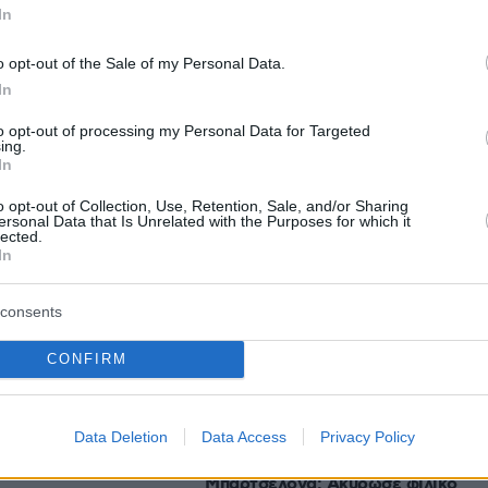
In
protothema.gr στο Google News
το
και μάθετε πρώτοι
o opt-out of the Sale of my Personal Data.
εις
In
Ειδήσεις
 τελευταίες
από την Ελλάδα και τον Κόσμο, τη
to opt-out of processing my Personal Data for Targeted
Protothema.gr
μβαίνουν, στο
ing.
In
o opt-out of Collection, Use, Retention, Sale, and/or Sharing
ersonal Data that Is Unrelated with the Purposes for which it
Ειδήσεις
Δημοφιλή
Σχολιασμέν
lected.
ΗΣΕΩΝ
In
από πλαστό βίντεο για την
consents
ωνία για απόκτηση
παραίτηση του Μερτς
πριν 21 λεπτά
 των 2 GW σε
Οι απογευματινές βουτιές της
CONFIRM
υγγαρία
Μαρίας Σολωμού στη θάλασσα:
Σκέφτεστε τίποτα καλύτερο;
έγραψε
η: Παραλίες με
Data Deletion
Data Access
Privacy Policy
πία γεμάτα
πριν 26 λεπτά
Μπαρτσελόνα: Ακύρωσε φιλικό