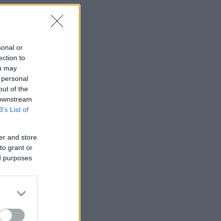
sonal or
ection to
ou may
 personal
out of the
 downstream
B’s List of
er and store
to grant or
ed purposes