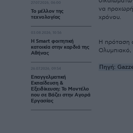
δικαιωμάτω
27.07.2026, 06:00
να προχωρή
Το μέλλον της
χρόνου.
τεχνολογίας
03.08.2026, 10:56
Η Smart φοιτητική
Η πρόταση 
κατοικία στην καρδιά της
Ολυμπιακό, 
Αθήνας
Πηγή: Gazz
26.07.2026, 09:54
Επαγγελματική
Εκπαίδευση &
Εξειδίκευση: Το Mοντέλο
που σε Bάζει στην Aγορά
Eργασίας