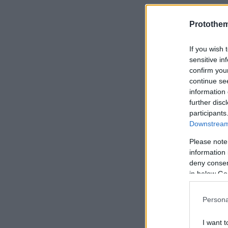
Protothe
If you wish 
sensitive in
confirm you
continue se
information 
further disc
participants
Downstream 
Please note
information 
deny consent
in below Go
Persona
I want t