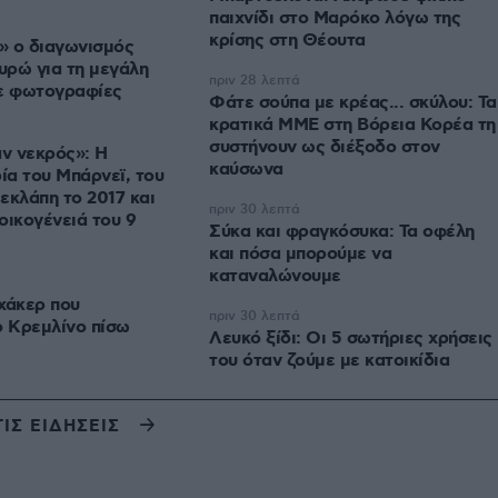
παιχνίδι στο Μαρόκο λόγω της
κρίσης στη Θέουτα
» ο διαγωνισμός
ευρώ για τη μεγάλη
πριν 28 λεπτά
τε φωτογραφίες
Φάτε σούπα με κρέας... σκύλου: Τα
κρατικά ΜΜΕ στη Βόρεια Κορέα τη
συστήνουν ως διέξοδο στον
αν νεκρός»: Η
καύσωνα
ρία του Μπάρνεϊ, του
εκλάπη το 2017 και
πριν 30 λεπτά
οικογένειά του 9
Σύκα και φραγκόσυκα: Τα οφέλη
και πόσα μπορούμε να
καταναλώνουμε
χάκερ που
πριν 30 λεπτά
ο Κρεμλίνο πίσω
Λευκό ξίδι: Οι 5 σωτήριες χρήσεις
του όταν ζούμε με κατοικίδια
ΤΙΣ ΕΙΔΗΣΕΙΣ