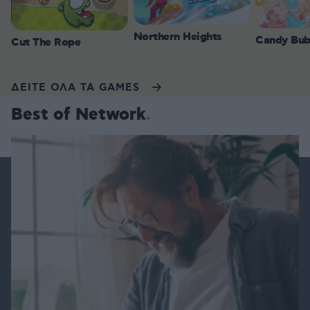
Northern Heights
Candy Bub
Cut The Rope
ΔΕΙΤΕ ΟΛΑ ΤΑ GAMES
Best of Network