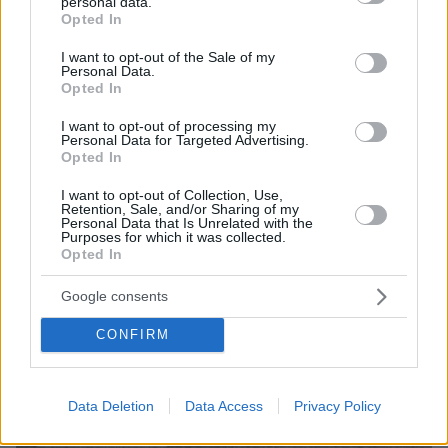
personal data.
κλαίγοντας τον πατέρα της
grant or deny consent to Google and its third-party tags to
Opted In
use your data for below specified purposes in below Google
consent section.
I want to opt-out of the Sale of my
Personal Data.
Opted In
I want to opt-out of processing my
Personal Data for Targeted Advertising.
Opted In
I want to opt-out of Collection, Use,
Retention, Sale, and/or Sharing of my
Personal Data that Is Unrelated with the
Purposes for which it was collected.
Opted In
Google consents
CONFIRM
Data Deletion
Data Access
Privacy Policy