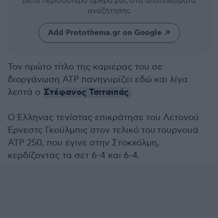
Δείτε περισσότερα άρθρα μας
στα αποτελέσματα
αναζήτησης
Add Protothema.gr on Google
Τον πρώτο τίτλο της καριέρας του σε
διοργάνωση ATP πανηγυρίζει εδώ και λίγα
Στέφανος Τσιτσιπάς
λεπτά ο
.
O Έλληνας τενίστας επικράτησε του Λετονού
Έρνεστς Γκούλμπις στον τελικό του τουρνουά
ATP 250, που έγινε στην Στοκχόλμη,
κερδίζοντας τα σετ 6-4 και 6-4.