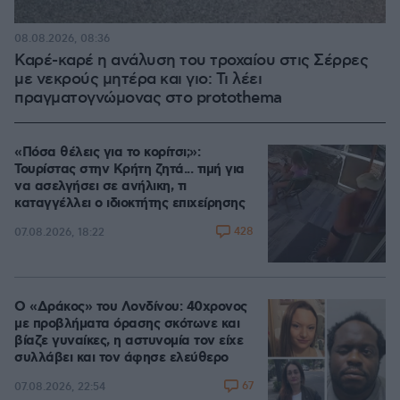
08.08.2026, 08:36
Καρέ-καρέ η ανάλυση του τροχαίου στις Σέρρες
με νεκρούς μητέρα και γιο: Τι λέει
πραγματογνώμονας στο protothema
«Πόσα θέλεις για το κορίτσι;»:
Τουρίστας στην Κρήτη ζητά... τιμή για
να ασελγήσει σε ανήλικη, τι
καταγγέλλει ο ιδιοκτήτης επιχείρησης
428
07.08.2026, 18:22
Ο «Δράκος» του Λονδίνου: 40χρονος
με προβλήματα όρασης σκότωνε και
βίαζε γυναίκες, η αστυνομία τον είχε
συλλάβει και τον άφησε ελεύθερο
67
07.08.2026, 22:54