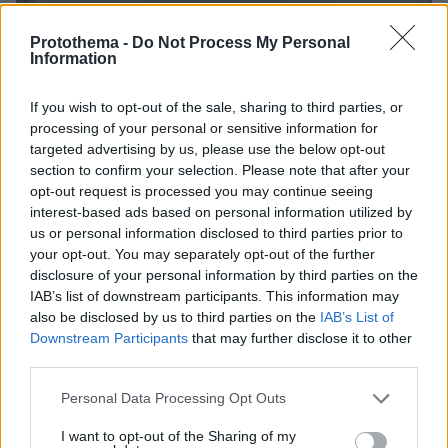
Protothema -
Do Not Process My Personal
Information
If you wish to opt-out of the sale, sharing to third parties, or
processing of your personal or sensitive information for
targeted advertising by us, please use the below opt-out
section to confirm your selection. Please note that after your
opt-out request is processed you may continue seeing
interest-based ads based on personal information utilized by
us or personal information disclosed to third parties prior to
your opt-out. You may separately opt-out of the further
disclosure of your personal information by third parties on the
IAB’s list of downstream participants. This information may
also be disclosed by us to third parties on the
IAB’s List of
Downstream Participants
that may further disclose it to other
third parties.
08.08.2026, 09:25
Please note that this website/app uses one or more Google
Personal Data Processing Opt Outs
Βίντεο: Μεθυσμένη σκότωσε νύφη λίγες ώρες
services and may gather and store information including but
μετά τον γάμο της και στο τμήμα ζητούσε
not limited to your visit or usage behaviour. You may click to
I want to opt-out of the Sharing of my