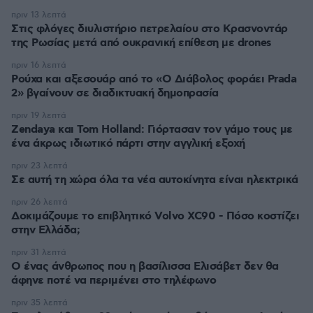
πριν 13 λεπτά
Στις φλόγες διυλιστήριο πετρελαίου στο Κρασνοντάρ
της Ρωσίας μετά από ουκρανική επίθεση με drones
πριν 16 λεπτά
Ρούχα και αξεσουάρ από το «Ο Διάβολος φοράει Prada
2» βγαίνουν σε διαδικτυακή δημοπρασία
πριν 19 λεπτά
Zendaya και Tom Holland: Γιόρτασαν τον γάμο τους με
ένα άκρως ιδιωτικό πάρτι στην αγγλική εξοχή
πριν 23 λεπτά
Σε αυτή τη χώρα όλα τα νέα αυτοκίνητα είναι ηλεκτρικά
πριν 26 λεπτά
Δοκιμάζουμε το επιβλητικό Volvo XC90 - Πόσο κοστίζει
στην Ελλάδα;
πριν 31 λεπτά
Ο ένας άνθρωπος που η βασίλισσα Ελισάβετ δεν θα
άφηνε ποτέ να περιμένει στο τηλέφωνο
πριν 35 λεπτά