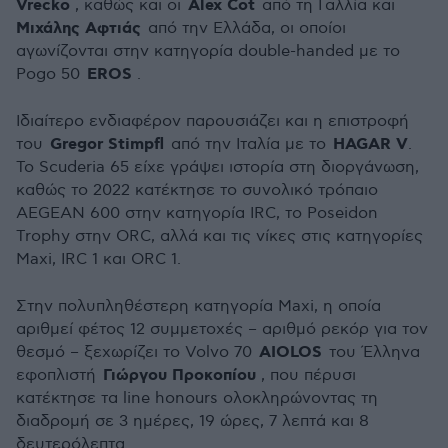
Vrecko
Alex Cot
, καθώς και οι
από τη Γαλλία και
Μιχάλης Αφτιάς
από την Ελλάδα, οι οποίοι
αγωνίζονται στην κατηγορία double-handed με το
EROS
Pogo 50
.
Ιδιαίτερο ενδιαφέρον παρουσιάζει και η επιστροφή
Gregor Stimpfl
HAGAR V
του
από την Ιταλία με το
.
Το Scuderia 65 είχε γράψει ιστορία στη διοργάνωση,
καθώς το 2022 κατέκτησε το συνολικό τρόπαιο
AEGEAN 600 στην κατηγορία IRC, το Poseidon
Trophy στην ORC, αλλά και τις νίκες στις κατηγορίες
Maxi, IRC 1 και ORC 1.
Στην πολυπληθέστερη κατηγορία Maxi, η οποία
αριθμεί φέτος 12 συμμετοχές – αριθμό ρεκόρ για τον
AIOLOS
θεσμό – ξεχωρίζει το Volvo 70
του Έλληνα
Γιώργου Προκοπίου
εφοπλιστή
, που πέρυσι
κατέκτησε τα line honours ολοκληρώνοντας τη
διαδρομή σε 3 ημέρες, 19 ώρες, 7 λεπτά και 8
δευτερόλεπτα.