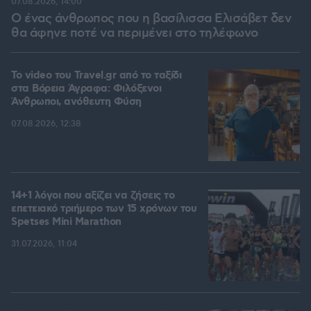
07.08.2026, 14:00
Ο ένας άνθρωπος που η βασίλισσα Ελισάβετ δεν
θα άφηνε ποτέ να περιμένει στο τηλέφωνο
To video του Travel.gr από το ταξίδι
στα Βόρεια Άγραφα: Φιλόξενοι
Άνθρωποι, ανόθευτη Φύση
07.08.2026, 12:38
14+1 λόγοι που αξίζει να ζήσεις το
επετειακό τριήμερο των 15 χρόνων του
Spetses Mini Marathon
31.07.2026, 11:04