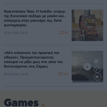
Φραντσέσκα Τόκα: Η Ιταλίδα «νύφη»
της Eurovision ποζάρει με μπικίνι και...
ολόγυμνη στην μπανιέρα της, δείτε
φωτογραφίες
26
07.08.2026, 20:57
«Κάτι απέσπασε την προσοχή του
οδηγού»: Πραγματογνώμονας
επιχειρεί να ρίξει φως στα αίτια του
δυστυχήματος στις Σέρρες
123
07.08.2026, 18:54
Loaded
:
100.00%
Games