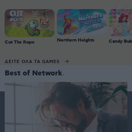
Northern Heights
Candy Bub
Cut The Rope
ΔΕΙΤΕ ΟΛΑ ΤΑ GAMES
Best of Network