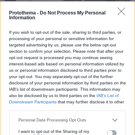
27.07.2026, 06:00
Protothema -
Do Not Process My Personal
Το μέλλον της τεχνολογίας
Information
03.08.2026, 10:56
If you wish to opt-out of the sale, sharing to third parties, or
Η Smart φοιτητική κατοικία στην καρδιά της Αθήνας
processing of your personal or sensitive information for
targeted advertising by us, please use the below opt-out
section to confirm your selection. Please note that after your
26.07.2026, 09:54
opt-out request is processed you may continue seeing
Επαγγελματική Εκπαίδευση & Εξειδίκευση: Το Mοντέλο που
σε Bάζει στην Aγορά Eργασίας
interest-based ads based on personal information utilized by
us or personal information disclosed to third parties prior to
your opt-out. You may separately opt-out of the further
disclosure of your personal information by third parties on the
ΡΟΗ ΕΙΔΗΣΕΩΝ
IAB’s list of downstream participants. This information may
also be disclosed by us to third parties on the
IAB’s List of
Ειδήσεις
Δημοφιλή
Σχολιασμένα
Downstream Participants
that may further disclose it to other
third parties.
πριν 17 λεπτά
Μπορεί ο σκύλος μας να πιει κρύο νερό; Τι πρέπει να
Please note that this website/app uses one or more Google
Personal Data Processing Opt Outs
προσέξουμε με τα παγάκια
services and may gather and store information including but
not limited to your visit or usage behaviour. You may click to
I want to opt-out of the Sharing of my
πριν 17 λεπτά