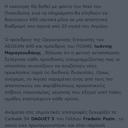
Η εκκίνηση θα δοθεί με φόντο τον Ναό του
Ποσειδώνα, ενώ τα πληρώματα θα κληθούν να
διανύσουν 605 ναυτικά μίλια σε μία απαιτητική
διαδρομή που περνά από 23 νησιά του Αιγαίου.
Ο πρόεδρος της Οργανωτικής Επιτροπής του
Ιωάννης
AEGEAN 600 και πρόεδρος του ΠΟΙΑΘ,
Μαραγκουδάκης
, δήλωσε ότι η φετινή ανταπόκριση
ξεπέρασε κάθε προσδοκία, υπογραμμίζοντας πως οι
ιστιοπλόοι συνεχίζουν να αναζητούν νέες
προκλήσεις παρά τις διεθνείς δυσκολίες. Όπως
ανέφερε, το Αιγαίο παραμένει ένας από τους πιο
απαιτητικούς και απρόβλεπτους αγωνιστικούς
στίβους παγκοσμίως, γεγονός που εξηγεί γιατί τόσες
ομάδες επιστρέφουν κάθε χρόνο.
Ανάμεσα στις σημαντικές επιστροφές ξεχωρίζει το
DAGUET 5
Frederic Puzin
Carkeek 54
του Γάλλου
, το
οποίο είχε πρωταγωνιστήσει και στην περσινή