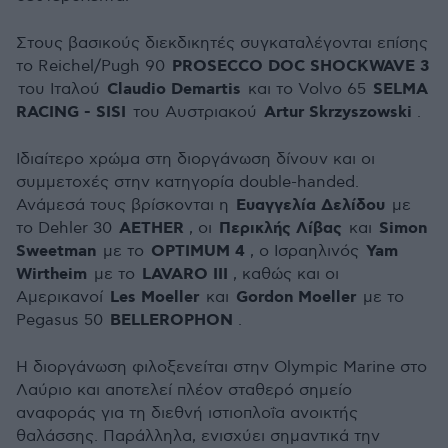
Στους βασικούς διεκδικητές συγκαταλέγονται επίσης
PROSECCO DOC SHOCKWAVE 3
το Reichel/Pugh 90
Claudio Demartis
SELMA
του Ιταλού
και το Volvo 65
RACING - SISI
Artur Skrzyszowski
του Αυστριακού
.
Ιδιαίτερο χρώμα στη διοργάνωση δίνουν και οι
συμμετοχές στην κατηγορία double-handed.
Ευαγγελία Δελίδου
Ανάμεσά τους βρίσκονται η
με
AETHER
Περικλής Λίβας
Simon
το Dehler 30
, οι
και
Sweetman
OPTIMUM 4
Yam
με το
, ο Ισραηλινός
Wirtheim
LAVARO III
με το
, καθώς και οι
Les Moeller
Gordon Moeller
Αμερικανοί
και
με το
BELLEROPHON
Pegasus 50
.
Η διοργάνωση φιλοξενείται στην Olympic Marine στο
Λαύριο και αποτελεί πλέον σταθερό σημείο
αναφοράς για τη διεθνή ιστιοπλοΐα ανοικτής
θαλάσσης. Παράλληλα, ενισχύει σημαντικά την