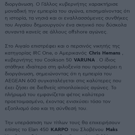
διοργάνωση. Ο Γάλλος κυβερνήτης χαρακτήρισε
μοναδική την εμπειρία του αγώνα, επισημαίνοντας ότι
η ιστορία, τα νησιά και οι εναλλασσόμενες συνθήκες
του Αιγαίου δημιουργούν ένα σκηνικό που δύσκολα
συναντά κανείς σε άλλους offshore αγώνες.
Στο Αιγαίο επιστρέφει και ο περσινός νικητής της
Chris Hemans
κατηγορίας IRC One, ο Αμερικανός
,
VARUNA
κυβερνήτης του Cookson 50
. Ο ίδιος
στάθηκε ιδιαίτερα στη φιλοξενία που προσφέρει η
διοργάνωση, σημειώνοντας ότι η εμπειρία του
AEGEAN 600 συγκαταλέγεται στις καλύτερες που
έχει ζήσει σε διεθνείς ιστιοπλοϊκούς αγώνες. Το
πλήρωμά του εμφανίζεται φέτος καλύτερα
προετοιμασμένο, έχοντας ενισχύσει τόσο τον
εξοπλισμό όσο και τη σύνθεσή του.
Την υπεράσπιση των τίτλων τους θα επιχειρήσουν
KARPO
Maks
επίσης το Elan 450
του Σλοβένου