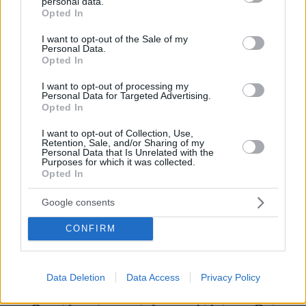
personal data.
grant or deny consent to Google and its third-party tags to
Βάλθηκε να τρελάνει κόσμο ο Καντέρ: Ο Τούρκος
Opted In
πρώην σέντερ του NBA δηλώνει ότι πληροί τα
use your data for below specified purposes in below Google
κριτήρια... συμπερίληψης και δηλώνει υποψήφιος να
consent section.
I want to opt-out of the Sale of my
παίξει στο WNBA
Personal Data.
Opted In
πριν 17 λεπτά
Γιατί ο πάγος στα bar είναι τόσο διάφανος ενώ στο σπίτι
I want to opt-out of processing my
Personal Data for Targeted Advertising.
θολώνει;
Opted In
πριν 22 λεπτά
Λεοντίτο Αργιθέας: Στο καφενείο του παπά Χρήστου,
I want to opt-out of Collection, Use,
Retention, Sale, and/or Sharing of my
κάτω από τον «Πλάτανο του Καραϊσκάκη»
Personal Data that Is Unrelated with the
Purposes for which it was collected.
πριν 23 λεπτά
Opted In
Δεύτερη εβδομάδα κερδών στη Wall Street: Νέο ρεκόρ
για τον S&P 500
Google consents
πριν 28 λεπτά
CONFIRM
«Πόλεμος» Σάντσεθ - Μελόνι λόγω της Θέουτα: Η
Ισπανία επιβάλλει και αυτή έλεγχους στα σύνορα σε
πτήσεις και πλοία από Ιταλία
Data Deletion
Data Access
Privacy Policy
πριν 32 λεπτά
Οι ΗΠΑ «βλέπουν» σύντομα μια συμφωνία για τα Στενά