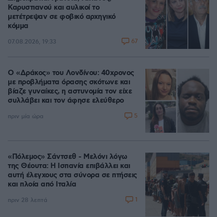
Καρυστιανού και αυλικοί το
μετέτρεψαν σε φοβικό αρχηγικό
κόμμα
67
07.08.2026, 19:33
Ο «Δράκος» του Λονδίνου: 40χρονος
με προβλήματα όρασης σκότωνε και
βίαζε γυναίκες, η αστυνομία τον είχε
συλλάβει και τον άφησε ελεύθερο
5
πριν μία ώρα
«Πόλεμος» Σάντσεθ - Μελόνι λόγω
της Θέουτα: Η Ισπανία επιβάλλει και
αυτή έλεγχους στα σύνορα σε πτήσεις
και πλοία από Ιταλία
1
πριν 28 λεπτά