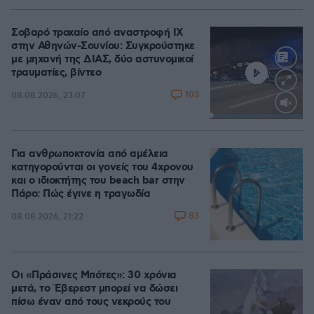
Σοβαρό τροχαίο από αναστροφή ΙΧ
στην Αθηνών-Σουνίου: Συγκρούστηκε
με μηχανή της ΔΙΑΣ, δύο αστυνομικοί
τραυματίες, βίντεο
103
08.08.2026, 23:07
Loaded
:
100.00%
Για ανθρωποκτονία από αμέλεια
κατηγορούνται οι γονείς του 4χρονου
και ο ιδιοκτήτης του beach bar στην
Πάρο: Πώς έγινε η τραγωδία
83
08.08.2026, 21:22
Οι «Πράσινες Μπότες»: 30 χρόνια
μετά, το Έβερεστ μπορεί να δώσει
πίσω έναν από τους νεκρούς του