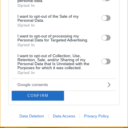
personal data.
grant or deny consent to Google and its third-party tags to
Opted In
use your data for below specified purposes in below Google
Games
consent section.
I want to opt-out of the Sale of my
Personal Data.
Opted In
I want to opt-out of processing my
Personal Data for Targeted Advertising.
Opted In
I want to opt-out of Collection, Use,
Northern Heights
Candy Bub
Retention, Sale, and/or Sharing of my
Cut The Rope
Personal Data that Is Unrelated with the
Purposes for which it was collected.
Opted In
ΔΕΙΤΕ ΟΛΑ ΤΑ GAMES
Google consents
Best of Network
CONFIRM
Data Deletion
Data Access
Privacy Policy