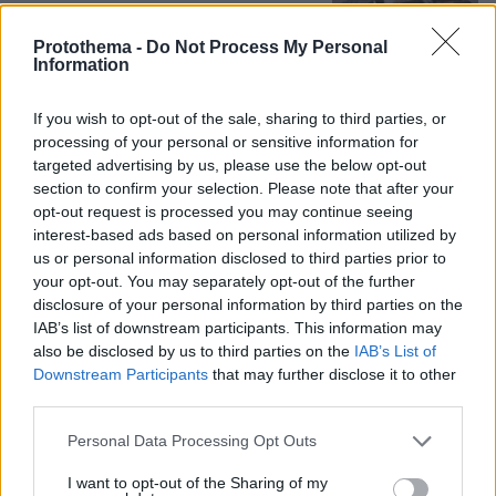
14
08.08.2026, 21:49
Protothema -
Do Not Process My Personal
Information
If you wish to opt-out of the sale, sharing to third parties, or
Πατέρας για δεύτερη φορά ο
processing of your personal or sensitive information for
Κωνσταντέλιας: Η σύζυγός του
targeted advertising by us, please use the below opt-out
Χριστίνα έφερε στον κόσμο ένα
section to confirm your selection. Please note that after your
υγιέστατο κοριτσάκι
opt-out request is processed you may continue seeing
61
08.08.2026, 22:23
interest-based ads based on personal information utilized by
us or personal information disclosed to third parties prior to
your opt-out. You may separately opt-out of the further
disclosure of your personal information by third parties on the
Στο νοσοκομείο η Ιωάννα Τούνη με
IAB’s list of downstream participants. This information may
τροφική δηλητηρίαση: «Τι μάτι πρέπει
also be disclosed by us to third parties on the
IAB’s List of
να έχω φάει», δείτε βίντεο
Downstream Participants
that may further disclose it to other
third parties.
33
08.08.2026, 22:10
Please note that this website/app uses one or more Google
Personal Data Processing Opt Outs
services and may gather and store information including but
not limited to your visit or usage behaviour. You may click to
I want to opt-out of the Sharing of my