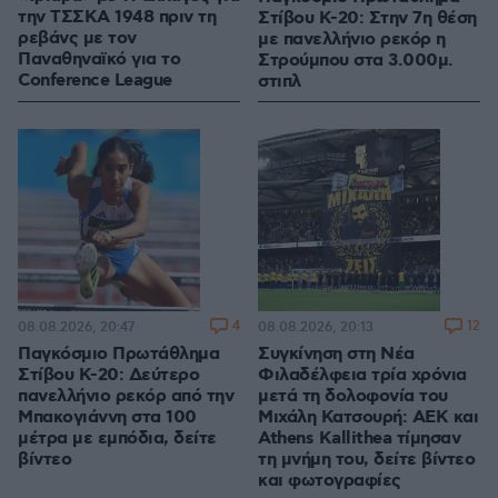
την ΤΣΣΚΑ 1948 πριν τη
Στίβου Κ-20: Στην 7η θέση
ρεβάνς με τον
με πανελλήνιο ρεκόρ η
Παναθηναϊκό για το
Στρούμπου στα 3.000μ.
Conference League
στιπλ
4
12
08.08.2026, 20:47
08.08.2026, 20:13
Παγκόσμιο Πρωτάθλημα
Συγκίνηση στη Νέα
Στίβου Κ-20: Δεύτερο
Φιλαδέλφεια τρία χρόνια
πανελλήνιο ρεκόρ από την
μετά τη δολοφονία του
Μπακογιάννη στα 100
Μιχάλη Κατσουρή: ΑΕΚ και
μέτρα με εμπόδια, δείτε
Athens Kallithea τίμησαν
βίντεο
τη μνήμη του, δείτε βίντεο
και φωτογραφίες