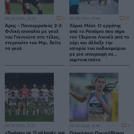
2
15
08.08.2026, 22:12
08.08.2026, 21:43
Άρης - Πανσερραϊκός 2-2:
Χόρχε Μέσι: Ο εργάτης
Φιλική ισοπαλία με γκολ
από το Ροσάριο που πήρε
του Γιαννιώτα στο τέλος,
τον 13χρονο Λιονέλ από το
ντεμπούτο του Μιρ, δείτε
χέρι και άλλαξε την
τα γκολ
ιστορία του ποδοσφαίρου
με μια υπογραφή σε...
χαρτοπετσέτα
08.08.2026, 21:26
1
08.08.2026, 21:19
«Τριάρα» με 11 αλλαγές για
Παγκόσμιο Πρωτάθλημα