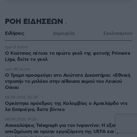
ΡΟΗ ΕΙΔΗΣΕΩΝ
Ειδήσεις
Δημοφιλή
Σχολιασμένα
πριν 8 λεπτά
Ο Κούτσιας πέτυχε το πρώτο γκολ της φετινής Primeira
Liga, δείτε το γκολ
πριν 40 λεπτά
Ο Τραμπ προσφεύγει στο Ανώτατο Δικαστήριο: «Εθνική
ντροπή» το μπλόκο στην αίθουσα χορού του Λευκού
Οίκου
08.08.2026, 02:28
Ορκίστηκε πρόεδρος της Κολομβίας ο Αμπελάρδο ντε
λα Εσπριέγια, δείτε βίντεο
08.08.2026, 01:56
Αποκαλύψεις Telegraph για τον Ινφαντίνο: Η εξαψήφια
αποζημίωση σε πρώην εργαζόμενη της UEFA και η