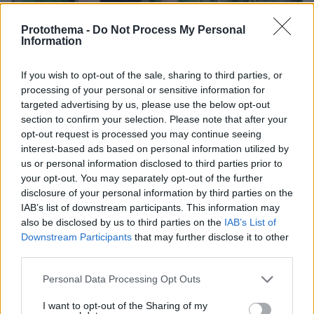
Protothema -
Do Not Process My Personal
Information
If you wish to opt-out of the sale, sharing to third parties, or
processing of your personal or sensitive information for
targeted advertising by us, please use the below opt-out
section to confirm your selection. Please note that after your
opt-out request is processed you may continue seeing
interest-based ads based on personal information utilized by
us or personal information disclosed to third parties prior to
your opt-out. You may separately opt-out of the further
07.08.2026, 07:19
disclosure of your personal information by third parties on the
«Δεν το πιστεύουμε», λένε οι Αμερικανοί που
IAB’s list of downstream participants. This information may
υιοθέτησαν τον Αφγανό στη Λέσβο - Η αρχική
also be disclosed by us to third parties on the
IAB’s List of
εκδοχή για το φονικό στην Κυψέλη και η σιωπή
Downstream Participants
that may further disclose it to other
στην απολογία
third parties.
Please note that this website/app uses one or more Google
Personal Data Processing Opt Outs
services and may gather and store information including but
not limited to your visit or usage behaviour. You may click to
I want to opt-out of the Sharing of my