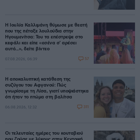
Η Ιουλία Καλλιμάνη θύμωσε με θεατή
που της πέταξε λουλούδια στην
Ηγουμενίτσα: Του τα επέστρεψε στο
κεφάλι και είπε «εσένα σ' αρέσει
αυτό...», δείτε βίντεο
57
07.08.2026, 06:39
Η αποκαλυπτική κατάθεση της
συζύγου του Αφγανού: Πώς
γνωρίσαμε τη Λίσα, γιατί υποψιάστηκα
ότι ήταν το πτώμα στη βαλίτσα
311
06.08.2026, 12:32
Οι τελευταίες ημέρες του κουταβιού
που ζούσε με λύκους στην Κεντρική