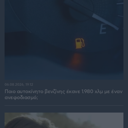
06.08.2026, 19:12
Ποιο αυτοκίνητο βενζίνης έκανε 1.980 χλμ με έναν
ανεφοδιασμό;