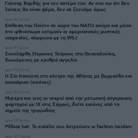
Γιάννης Βαρδής για τον πατέρα του: Αν σου πω ότι δεν
λείπεις θα είναι ψέμα, δεν σε ξεχνάμε όμως
πριν 10 λεπτά
Επίθεση του Πούτιν σε χώρα του ΝΑΤΟ ακόμα και μέσα
στο φθινόπωρο εκτιμούν οι αμερικανικές μυστικές
υπηρεσίες, σύμφωνα με τη WSJ
πριν 11 λεπτά
Συνελήφθη 31χρονος Τούρκος στη Θεσσαλονίκη,
διωκόμενος με ερυθρά αγγελία
πριν 13 λεπτά
Η Σία Κοσιώνη στο κέντρο της Αθήνας με βερμούδα και
πουκάμισο (εικόνες)
πριν 15 λεπτά
Μητέρα και γιος οι νεκροί από την μετωπική σύγκρουση
φορτηγού με ΙΧ στις Σέρρες, δείτε εικόνες από το
σημείο της τραγωδίας
πριν 29 λεπτά
Pillbox hat: Το καπέλο που λατρεύουν οι fashion insiders
πριν 30 λεπτά