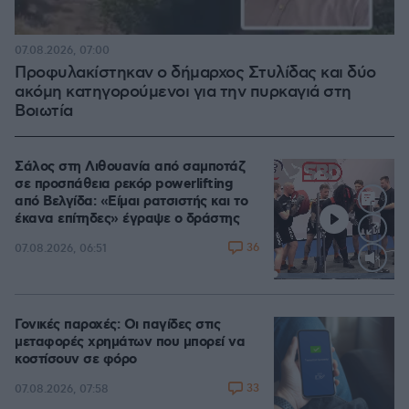
07.08.2026, 07:00
Προφυλακίστηκαν ο δήμαρχος Στυλίδας και δύο
ακόμη κατηγορούμενοι για την πυρκαγιά στη
Βοιωτία
Σάλος στη Λιθουανία από σαμποτάζ
σε προσπάθεια ρεκόρ powerlifting
από Βελγίδα: «Είμαι ρατσιστής και το
έκανα επίτηδες» έγραψε ο δράστης
36
07.08.2026, 06:51
Loaded
:
100.00%
Γονικές παροχές: Οι παγίδες στις
μεταφορές χρημάτων που μπορεί να
κοστίσουν σε φόρο
33
07.08.2026, 07:58