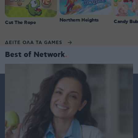
Northern Heights
Candy Bub
Cut The Rope
ΔΕΙΤΕ ΟΛΑ ΤΑ GAMES
Best of Network