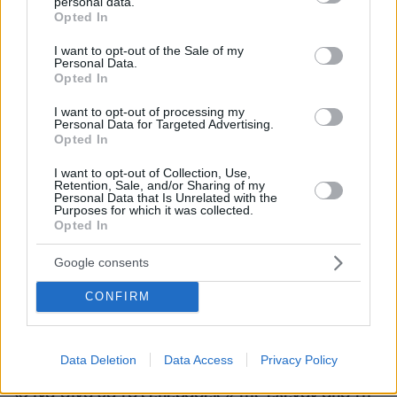
personal data.
grant or deny consent to Google and its third-party tags to
Opted In
use your data for below specified purposes in below Google
consent section.
I want to opt-out of the Sale of my
Personal Data.
Opted In
I want to opt-out of processing my
Personal Data for Targeted Advertising.
Opted In
I want to opt-out of Collection, Use,
Retention, Sale, and/or Sharing of my
Personal Data that Is Unrelated with the
Purposes for which it was collected.
Opted In
Google consents
CONFIRM
07.08.2026, 07:16
Οργή στο Περού για το βίντεο της σεξουαλικής
Data Deletion
Data Access
Privacy Policy
επίθεσης μαέστρου σε 26χρονη τραγουδίστρια:
«Σιγά-σιγά θα το ξεπεράσεις» της έλεγαν από τη