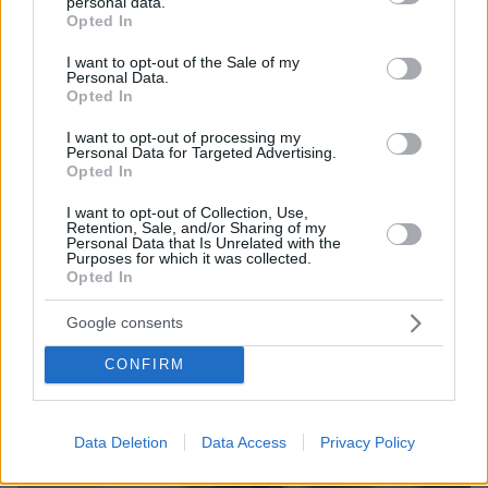
personal data.
grant or deny consent to Google and its third-party tags to
Opted In
use your data for below specified purposes in below Google
consent section.
I want to opt-out of the Sale of my
Personal Data.
Opted In
Games
I want to opt-out of processing my
Personal Data for Targeted Advertising.
Opted In
I want to opt-out of Collection, Use,
Retention, Sale, and/or Sharing of my
Personal Data that Is Unrelated with the
Purposes for which it was collected.
Opted In
Northern Heights
Candy Bub
Cut The Rope
Google consents
CONFIRM
ΔΕΙΤΕ ΟΛΑ ΤΑ GAMES
Best of Network
Data Deletion
Data Access
Privacy Policy