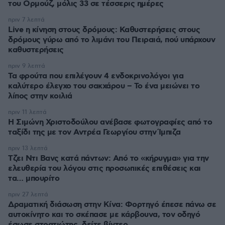
του Ορμούζ, μόλις 33 σε τέσσερις ημέρες
πριν 7 λεπτά
Live η κίνηση στους δρόμους: Καθυστερήσεις στους
δρόμους γύρω από το λιμάνι του Πειραιά, πού υπάρχουν
καθυστερήσεις
πριν 9 λεπτά
Τα φρούτα που επιλέγουν 4 ενδοκρινολόγοι για
καλύτερο έλεγχο του σακχάρου – Το ένα μειώνει το
λίπος στην κοιλιά
πριν 11 λεπτά
Η Σιμώνη Χριστοδούλου ανέβασε φωτογραφίες από το
ταξίδι της με τον Αντρέα Γεωργίου στην Ίμπιζα
πριν 13 λεπτά
Τζει Ντι Βανς κατά πάντων: Από το «κήρυγμα» για την
ελευθερία του λόγου στις προσωπικές επιθέσεις και
τα… μπουρίτο
πριν 27 λεπτά
Δραματική διάσωση στην Κίνα: Φορτηγό έπεσε πάνω σε
αυτοκίνητο και το σκέπασε με κάρβουνα, τον οδηγό
έσωσε στρατιώτης, δείτε βίντεο