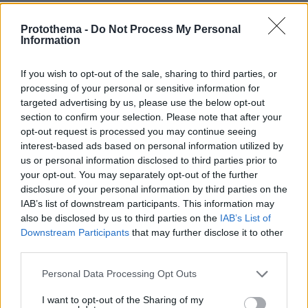
Πέθανε το άσπρο κουτάβι που
Protothema -
Do Not Process My Personal
συμβίωνε με αγέλη λύκων στην
Information
Κεντρική Μακεδονία: Καλό ταξίδι
μικρέ, δείτε βίντεο
If you wish to opt-out of the sale, sharing to third parties, or
165
06.08.2026, 16:39
processing of your personal or sensitive information for
targeted advertising by us, please use the below opt-out
section to confirm your selection. Please note that after your
opt-out request is processed you may continue seeing
Χρίστος Κούγιας: Η προσωπική μου
interest-based ads based on personal information utilized by
ζωή δεν μπορεί να είναι αντικείμενο
us or personal information disclosed to third parties prior to
φημών ή σεναρίων που
your opt-out. You may separately opt-out of the further
παρουσιάζονται ως πραγματικά
γεγονότα
disclosure of your personal information by third parties on the
IAB’s list of downstream participants. This information may
2
06.08.2026, 22:24
also be disclosed by us to third parties on the
IAB’s List of
Downstream Participants
that may further disclose it to other
third parties.
Οι τελευταίες ημέρες του κουταβιού
που ζούσε με λύκους στην Κεντρική
Please note that this website/app uses one or more Google
Personal Data Processing Opt Outs
Μακεδονία - Γιατί δεν περισυνελέγη
services and may gather and store information including but
not limited to your visit or usage behaviour. You may click to
I want to opt-out of the Sharing of my
πριν μία ώρα