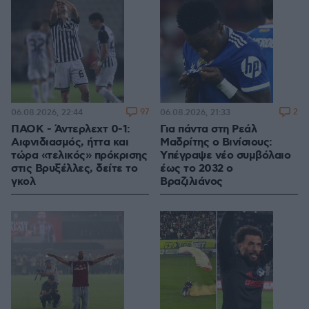
97
2
06.08.2026, 22:44
06.08.2026, 21:33
ΠΑΟΚ - Άντερλεχτ 0-1:
Για πάντα στη Ρεάλ
Αιφνιδιασμός, ήττα και
Μαδρίτης ο Βινίσιους:
τώρα «τελικός» πρόκρισης
Yπέγραψε νέο συμβόλαιο
στις Βρυξέλλες, δείτε το
έως το 2032 ο
γκολ
Βραζιλιάνος