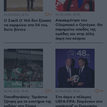
4
06.08.2026, 18:50
06.08.2026, 18:55
Αποχαιρέτησε τον
Ο Σακίλ Ο΄Νιλ δεν ξέχασε
Ολυμπιακό ο Ορτέγκα: Θα
να καρφώνει στα 54 του,
παραμείνω οπαδός της
δείτε βίντεο
ομάδας και στην άλλη
άκρη του κόσμου
6
10
06.08.2026, 18:40
06.08.2026, 18:02
Παναθηναϊκός: Τεράστια
Στα άκρα ο πόλεμος
ζήτηση για τα εισιτήρια της
UEFA-FIFA: Επιμένουν στο
ρεβάνς στη Σόφια
μποϊκοτάζ οι Ευρωπαίοι