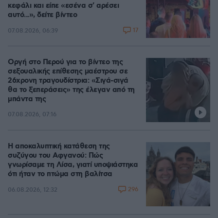
κεφάλι και είπε «εσένα σ' αρέσει
αυτό...», δείτε βίντεο
17
07.08.2026, 06:39
Οργή στο Περού για το βίντεο της
σεξουαλικής επίθεσης μαέστρου σε
26χρονη τραγουδίστρια: «Σιγά-σιγά
θα το ξεπεράσεις» της έλεγαν από τη
μπάντα της
07.08.2026, 07:16
Η αποκαλυπτική κατάθεση της
συζύγου του Αφγανού: Πώς
γνωρίσαμε τη Λίσα, γιατί υποψιάστηκα
ότι ήταν το πτώμα στη βαλίτσα
296
06.08.2026, 12:32