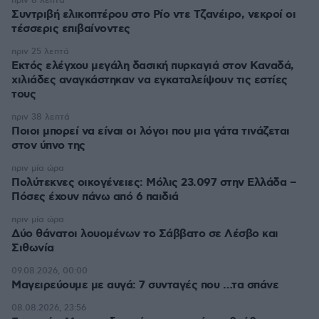
πριν 8 λεπτά
Συντριβή ελικοπτέρου στο Ρίο ντε Τζανέιρο, νεκροί οι
τέσσερις επιβαίνοντες
πριν 25 λεπτά
Εκτός ελέγχου μεγάλη δασική πυρκαγιά στον Καναδά,
χιλιάδες αναγκάστηκαν να εγκαταλείψουν τις εστίες
τους
πριν 38 λεπτά
Ποιοι μπορεί να είναι οι λόγοι που μια γάτα τινάζεται
στον ύπνο της
πριν μία ώρα
Πολύτεκνες οικογένειες: Μόλις 23.097 στην Ελλάδα –
Πόσες έχουν πάνω από 6 παιδιά
πριν μία ώρα
Δύο θάνατοι λουομένων το Σάββατο σε Λέσβο και
Σιθωνία
09.08.2026, 00:00
Μαγειρεύουμε με αυγά: 7 συνταγές που …τα σπάνε
08.08.2026, 23:56