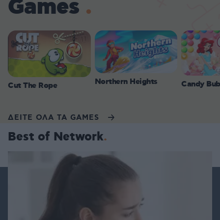
Games
Northern Heights
Candy Bub
Cut The Rope
ΔΕΙΤΕ ΟΛΑ ΤΑ GAMES
Best of Network