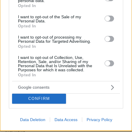
personal data.
grant or deny consent to Google and its third-party tags to
Opted In
use your data for below specified purposes in below Google
consent section.
I want to opt-out of the Sale of my
Personal Data.
Opted In
I want to opt-out of processing my
Personal Data for Targeted Advertising.
Opted In
I want to opt-out of Collection, Use,
Retention, Sale, and/or Sharing of my
Personal Data that Is Unrelated with the
Purposes for which it was collected.
Opted In
Google consents
CONFIRM
08.08.2026, 18:08
Μυστήριο 3.500 ετών στη Σαντορίνη: Ο 15χρονος
που δεν πρόλαβε να ξεφύγει από το τσουνάμι
Data Deletion
Data Access
Privacy Policy
μπορεί ν' αλλάξει τη χρονολογία της μεγάλης
έκρηξης