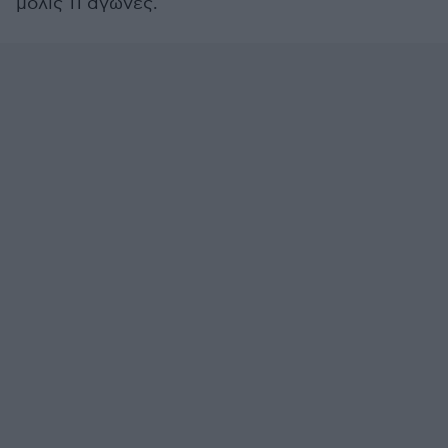
μόλις 11 αγώνες.