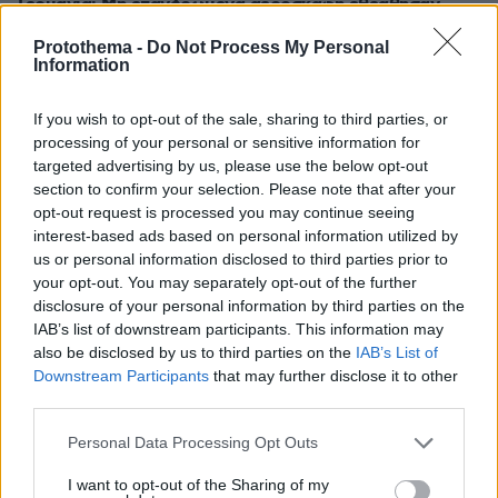
Γερμανία: Μη επανδρωμένα αεροσκάφη εθεάθησαν
πάνω από στρατιωτική βάση
Protothema -
Do Not Process My Personal
08.08.2026, 23:53
Information
Θετικές οι συνομιλίες με το Ιράν για τα Στενά του
Ορμούζ, λέει το Ομάν
If you wish to opt-out of the sale, sharing to third parties, or
processing of your personal or sensitive information for
08.08.2026, 23:42
Χάος στη Βουλή του Κοσόβου: Βουλευτής της
targeted advertising by us, please use the below opt-out
αντιπολίτευσης πέταξε αυγά στον πρωθυπουργό Άλμπιν
section to confirm your selection. Please note that after your
Κούρτι, δείτε βίντεο
opt-out request is processed you may continue seeing
interest-based ads based on personal information utilized by
us or personal information disclosed to third parties prior to
ΔΕΙΤΕ ΟΛΕΣ ΤΙΣ ΕΙΔΗΣΕΙΣ
your opt-out. You may separately opt-out of the further
disclosure of your personal information by third parties on the
IAB’s list of downstream participants. This information may
also be disclosed by us to third parties on the
IAB’s List of
ΤΑ ΠΙΟ ΔΗΜΟΦΙΛΗ
Downstream Participants
that may further disclose it to other
third parties.
Please note that this website/app uses one or more Google
Personal Data Processing Opt Outs
services and may gather and store information including but
not limited to your visit or usage behaviour. You may click to
I want to opt-out of the Sharing of my