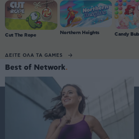
Northern Heights
Candy Bub
Cut The Rope
ΔΕΙΤΕ ΟΛΑ ΤΑ GAMES
Best of Network