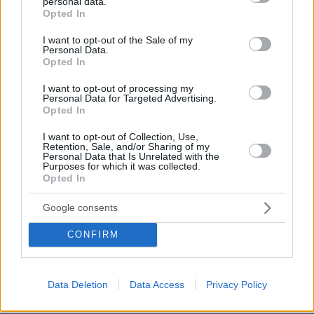
personal data.
grant or deny consent to Google and its third-party tags to
Opted In
use your data for below specified purposes in below Google
consent section.
I want to opt-out of the Sale of my
Personal Data.
Opted In
I want to opt-out of processing my
Personal Data for Targeted Advertising.
Opted In
I want to opt-out of Collection, Use,
Retention, Sale, and/or Sharing of my
Personal Data that Is Unrelated with the
Purposes for which it was collected.
Opted In
Google consents
CONFIRM
Data Deletion
Data Access
Privacy Policy
09.08.2026, 14:39