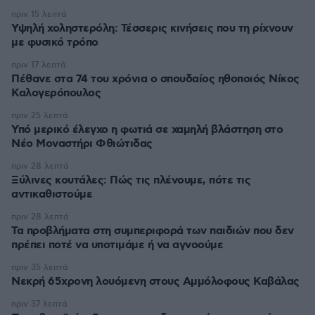
πριν 15 λεπτά
Υψηλή χοληστερόλη: Τέσσερις κινήσεις που τη ρίχνουν
με φυσικό τρόπο
πριν 17 λεπτά
Πέθανε στα 74 του χρόνια ο σπουδαίος ηθοποιός Νίκος
Καλογερόπουλος
πριν 25 λεπτά
Υπό μερικό έλεγχο η φωτιά σε χαμηλή βλάστηση στο
Νέο Μοναστήρι Φθιώτιδας
πριν 28 λεπτά
Ξύλινες κουτάλες: Πώς τις πλένουμε, πότε τις
αντικαθιστούμε
πριν 28 λεπτά
Τα προβλήματα στη συμπεριφορά των παιδιών που δεν
πρέπει ποτέ να υποτιμάμε ή να αγνοούμε
πριν 35 λεπτά
Νεκρή 65χρονη λουόμενη στους Αμμόλοφους Καβάλας
πριν 37 λεπτά