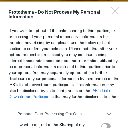
Protothema -
Do Not Process My Personal
Information
If you wish to opt-out of the sale, sharing to third parties, or
processing of your personal or sensitive information for
targeted advertising by us, please use the below opt-out
section to confirm your selection. Please note that after your
opt-out request is processed you may continue seeing
interest-based ads based on personal information utilized by
us or personal information disclosed to third parties prior to
your opt-out. You may separately opt-out of the further
disclosure of your personal information by third parties on the
IAB’s list of downstream participants. This information may
09.08.2026, 18:32
also be disclosed by us to third parties on the
IAB’s List of
Γιαννακόπουλος για Ολυμπιακό: «Πριν 10 χρόνια
Downstream Participants
that may further disclose it to other
φώναζαν οφσάιντ, δεν ήξεραν ότι η μπάλα του
third parties.
μπάσκετ είναι πορτοκαλί» - Τι είπε για Αταμάν,
Please note that this website/app uses one or more Google
Personal Data Processing Opt Outs
Ομπράντοβιτς και Αγγελόπουλους
services and may gather and store information including but
not limited to your visit or usage behaviour. You may click to
I want to opt-out of the Sharing of my