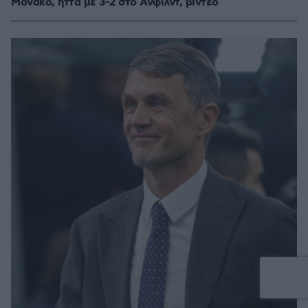
Μονακό, ήττα με 3-2 στο Άνφιλντ, βίντεο