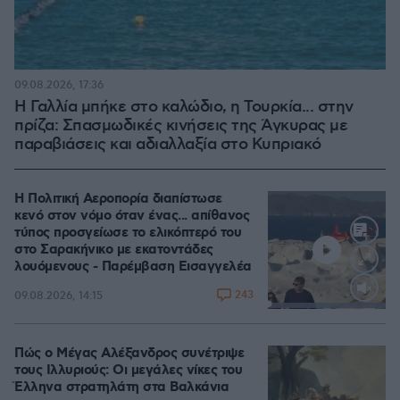
09.08.2026, 17:36
Η Γαλλία μπήκε στο καλώδιο, η Τουρκία... στην
πρίζα: Σπασμωδικές κινήσεις της Άγκυρας με
παραβιάσεις και αδιαλλαξία στο Κυπριακό
Η Πολιτική Αεροπορία διαπίστωσε
κενό στον νόμο όταν ένας... απίθανος
τύπος προσγείωσε το ελικόπτερό του
στο Σαρακήνικο με εκατοντάδες
λουόμενους - Παρέμβαση Εισαγγελέα
243
09.08.2026, 14:15
Loaded
:
100.00%
Πώς ο Μέγας Αλέξανδρος συνέτριψε
τους Ιλλυριούς: Οι μεγάλες νίκες του
Έλληνα στρατηλάτη στα Βαλκάνια