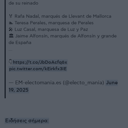
de su reinado
🏅 Rafa Nadal, marqués de Llevant de Mallorca
🏊 Teresa Perales, marquesa de Perales
🎤 Luz Casal, marquesa de Luz y Paz
🏛️ Jaime Alfonsín, marqués de Alfonsín y grande
de España
…
https://t.co/JbDoAcfq6x
👇
pic.twitter.com/kEirkfx3IE
— EM-electomania.es (@electo_mania)
June
19, 2025
Ειδήσεις σήμερα: