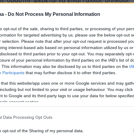
ς δράστης φέρεται να είναι Γάλλος υπήκοος
λματίας ποδοσφαιριστής, χωρίς ωστόσο μέχρι
ma -
Do Not Process My Personal Information
έχουν δοθεί επίσημα στοιχεία στη
, καθώς η έρευνα βρίσκεται σε εξέλιξη. Οι
to opt-out of the sale, sharing to third parties, or processing of your per
άζουν ήδη υλικό από κάμερες ασφαλείας,
formation for targeted advertising by us, please use the below opt-out s
r selection. Please note that after your opt-out request is processed y
αι ιατροδικαστικά ευρήματα.
eing interest-based ads based on personal information utilized by us or
disclosed to third parties prior to your opt-out. You may separately opt-
ήμερα:
losure of your personal information by third parties on the IAB’s list of
. This information may also be disclosed by us to third parties on the
IA
Participants
that may further disclose it to other third parties.
παρέσυρε ΙΧ στην Κάντζα, τραυματίστηκε
 that this website/app uses one or more Google services and may gath
γός - Δείτε βίντεο και φωτογραφίες
including but not limited to your visit or usage behaviour. You may click 
 to Google and its third-party tags to use your data for below specifi
ύτηκα ξανά γιατί οι σύντροφοί μου ήθελαν να
ogle consent section.
ιά, ενώ εγώ όχι, εξήγησε η Βίκυ Κουλιανού
l Data Processing Opt Outs
μετάσχει στις συνομιλίες στην
o opt-out of the Sharing of my personal data.