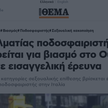
Ελληνικά
English
δα
ε
Βιασμός
Ποδοσφαιριστής
Σεξουαλική κακοποίηση
λματίας ποδοσφαιριστ
είται για βιασμό στο Ο
ε εισαγγελική έρευνα
 κατηγορίες σεξουαλικής επίθεσης βρίσκεται 
ποδοσφαιριστής στην Ιταλία