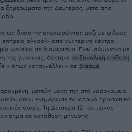
gazzetta dello sport, το περιστατικό φέρεται
τα ξημερώματα της Δευτέρας, μετά από
ξοδο.
ς ως δράστης αποχωρώντας μαζί με φίλους
ν επήρεια αλκοόλ- από νυχτερινό κέντρο,
ία γυναίκα σε διαμέρισμα. Εκεί, σύμφωνα με
ση της γυναίκας, δέχτηκε
σεξουαλική επίθεση
ξε – όπως καταγγέλλει – σε
βιασμό
.
ταραγμένη, μετέβη μόνη της στο νοσοκομείο
icordia, όπου ενημέρωσε το ιατρικό προσωπικό
υνομικές αρχές. Τη Δευτέρα 12 του μηνός
επίσημα σε κατάθεση μήνυσης.