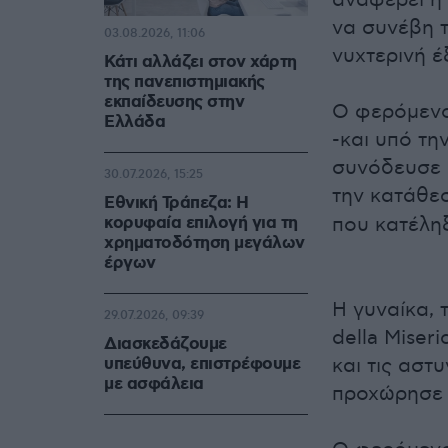
αναφέρει η 
να συνέβη 
03.08.2026, 11:06
νυχτερινή έ
Κάτι αλλάζει στον χάρτη
της πανεπιστημιακής
εκπαίδευσης στην
Ο φερόμενο
Ελλάδα
-και υπό τη
συνόδευσε μ
30.07.2026, 15:25
την κατάθε
Εθνική Τράπεζα: Η
κορυφαία επιλογή για τη
που κατέλη
χρηματοδότηση μεγάλων
έργων
Η γυναίκα, 
29.07.2026, 09:39
della Miser
Διασκεδάζουμε
υπεύθυνα, επιστρέφουμε
και τις αστ
με ασφάλεια
προχώρησε 