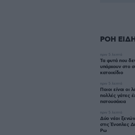
ΡΟΗ ΕΙΔ
πριν 5 λεπτά
Τα φυτά που δε
υπάρχουν στο σπ
κατοικίδιο
πριν 5 λεπτά
Ποιοι είναι οι 
πολλές γάτες έ
πατουσάκια
πριν 5 λεπτά
Δύο νέοι ξενώ
στις Ένοπλες Δ
Ρω