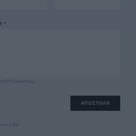
 *
υν
2500
χαρακτήρες
τικά πεδία