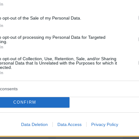
ούπολη ο Λαβρόφ, λέει ρωσική εφημερίδα
In
o opt-out of the Sale of my Personal Data.
protothema.gr στο Google News
το
και μάθετε πρώτοι
In
εις
to opt-out of processing my Personal Data for Targeted
ing.
Ειδήσεις
 τελευταίες
από την Ελλάδα και τον Κόσμο, τη
In
Protothema.gr
μβαίνουν, στο
o opt-out of Collection, Use, Retention, Sale, and/or Sharing
ersonal Data that Is Unrelated with the Purposes for which it
lected.
ΙΑ
ΠΡΟΣΘΗΚΗ ΣΧΟΛΙΟΥ
In
consents
CONFIRM
ΣΘΗΚΗ ΣΧΟΛΙΟΥ
Data Deletion
Data Access
Privacy Policy
 *
EMAIL