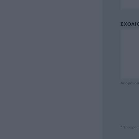
ΣΧΌΛΙΟ
Απομένο
* Υποχρεω