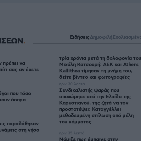
Ειδήσεις
Δημοφιλή
Σχολιασμέν
ΗΣΕΩΝ
τρία χρόνια μετά τη δολοφονία το
ν πρέπει να
Μιχάλη Κατσουρή: ΑΕΚ και Athens
ίτι σας αν έχετε
Kallithea τίμησαν τη μνήμη του,
δείτε βίντεο και φωτογραφίες
πριν 30 λεπτά
Συνδικαλιστής ψαράς που
λόγοι που τόσο
αποχώρησε από την Ελπίδα της
χουν άσπρα
Καρυστιανού, της ζητά να τον
προστατέψει: Καταγγέλλει
μεθοδευμένη σπίλωση από μέλη
του κόμματος
νες παραδόθηκαν
υνάμεις στη νήσο
πριν 35 λεπτά
Νόμιζε πως έμπαινε στην