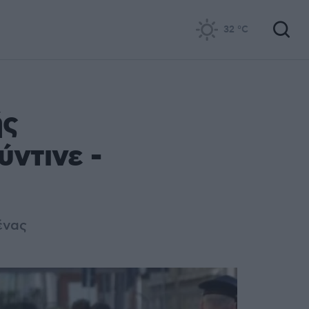
32
°C
ής
ύντινε -
ένας