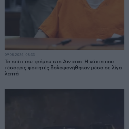
09.08.2026, 08:33
Το σπίτι του τρόμου στο Άινταχο: Η νύχτα που
τέσσερις φοιτητές δολοφονήθηκαν μέσα σε λίγα
λεπτά