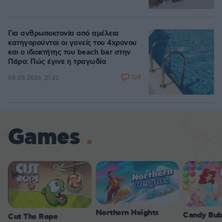
Για ανθρωποκτονία από αμέλεια
κατηγορούνται οι γονείς του 4χρονου
και ο ιδιοκτήτης του beach bar στην
Πάρο: Πώς έγινε η τραγωδία
124
08.08.2026, 21:22
Games
Northern Heights
Candy Bub
Cut The Rope