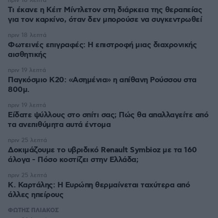
πριν 18 λεπτά
Τι έκανε η Κέιτ Μίντλετον στη διάρκεια της θεραπείας
για τον καρκίνο, όταν δεν μπορούσε να συγκεντρωθεί
πριν 18 λεπτά
Φωτεινές επιγραφές: Η επιστροφή μιας διαχρονικής
αισθητικής
πριν 19 λεπτά
Παγκόσμιο Κ20: «Ασημένια» η απίθανη Ρούσσου στα
800μ.
πριν 19 λεπτά
Είδατε ψύλλους στο σπίτι σας; Πώς θα απαλλαγείτε από
τα ανεπιθύμητα αυτά έντομα
πριν 25 λεπτά
Δοκιμάζουμε το υβριδικό Renault Symbioz με τα 160
άλογα - Πόσο κοστίζει στην Ελλάδα;
πριν 25 λεπτά
Κ. Καρτάλης: Η Ευρώπη θερμαίνεται ταχύτερα από
άλλες ηπείρους
ΦΩΤΗΣ ΠΛΙΑΚΟΣ