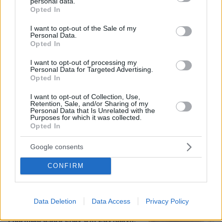
personal data.
grant or deny consent to Google and its third-party tags to
ιστορία του ποδοσφαίρου με μια υπογραφή σε...
Opted In
use your data for below specified purposes in below Google
χαρτοπετσέτα
consent section.
I want to opt-out of the Sale of my
Personal Data.
Opted In
Εγκαταλείπει το κόμμα Καρυστιανού
και ο επιχειρηματίας Νίκος
I want to opt-out of processing my
Μπρουτζάκης: Καταγγέλλει κλειστή
Personal Data for Targeted Advertising.
κάστα, «λένε προδότες και
Opted In
πληρωμένους όσους αποχωρούν»
I want to opt-out of Collection, Use,
343
08.08.2026, 18:48
Retention, Sale, and/or Sharing of my
Personal Data that Is Unrelated with the
Purposes for which it was collected.
Opted In
Βασιλική κηδεία προβλέπεται για τον
πρίγκιπα Άντριου όταν πεθάνει παρά
Google consents
την αποκαθήλωσή του, αντιδράσεις
για το «μυστικό σχέδιο»
CONFIRM
4
09.08.2026, 08:01
Data Deletion
Data Access
Privacy Policy
Μυστήριο 3.500 ετών στη Σαντορίνη: