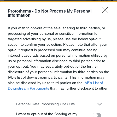
Protothema -
Do Not Process My Personal
Information
If you wish to opt-out of the sale, sharing to third parties, or
processing of your personal or sensitive information for
targeted advertising by us, please use the below opt-out
section to confirm your selection. Please note that after your
opt-out request is processed you may continue seeing
interest-based ads based on personal information utilized by
us or personal information disclosed to third parties prior to
your opt-out. You may separately opt-out of the further
disclosure of your personal information by third parties on the
IAB’s list of downstream participants. This information may
also be disclosed by us to third parties on the
IAB’s List of
Downstream Participants
that may further disclose it to other
third parties.
Please note that this website/app uses one or more Google
Personal Data Processing Opt Outs
08.08.2026, 21:43
services and may gather and store information including but
Χόρχε Μέσι: Ο εργάτης από το Ροσάριο που πήρε
not limited to your visit or usage behaviour. You may click to
I want to opt-out of the Sharing of my
τον 13χρονο Λιονέλ από το χέρι και άλλαξε την