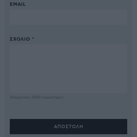
EMAIL
ΣΧΌΛΙΟ *
Απομένουν
2500
χαρακτήρες