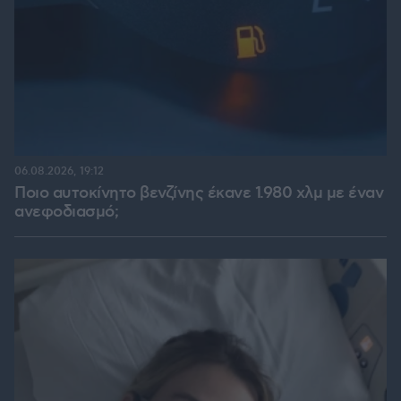
06.08.2026, 19:12
Ποιο αυτοκίνητο βενζίνης έκανε 1.980 χλμ με έναν
ανεφοδιασμό;