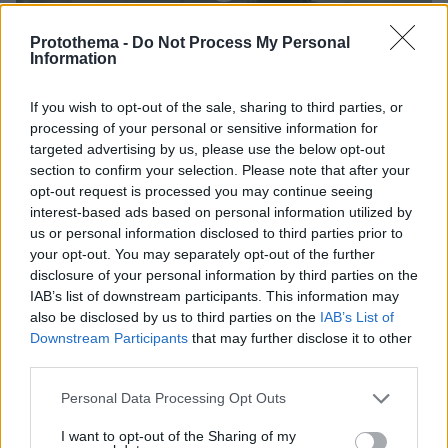
Protothema -
Do Not Process My Personal
Information
If you wish to opt-out of the sale, sharing to third parties, or
processing of your personal or sensitive information for
targeted advertising by us, please use the below opt-out
section to confirm your selection. Please note that after your
opt-out request is processed you may continue seeing
Loaded
:
100.00%
interest-based ads based on personal information utilized by
07.08.2026, 09:58
us or personal information disclosed to third parties prior to
Οικογενειακή τραγωδία στις Σέρρες, μητέρα και
your opt-out. You may separately opt-out of the further
γιος οι νεκροί από την μετωπική φορτηγού με ΙΧ -
disclosure of your personal information by third parties on the
Βίντεο ντοκουμέντο από τη στιγμή της
IAB’s list of downstream participants. This information may
σύγκρουσης
also be disclosed by us to third parties on the
IAB’s List of
Downstream Participants
that may further disclose it to other
third parties.
Please note that this website/app uses one or more Google
Personal Data Processing Opt Outs
services and may gather and store information including but
not limited to your visit or usage behaviour. You may click to
I want to opt-out of the Sharing of my