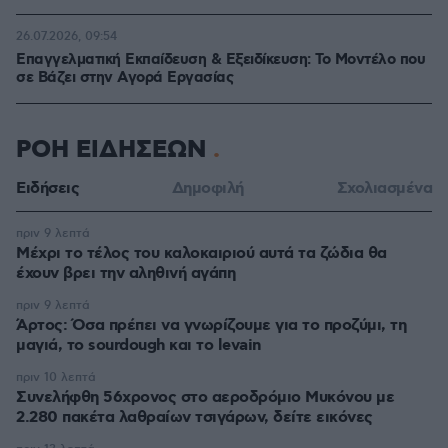
26.07.2026, 09:54
Επαγγελματική Εκπαίδευση & Εξειδίκευση: Το Mοντέλο που
σε Bάζει στην Aγορά Eργασίας
ΡΟΗ ΕΙΔΗΣΕΩΝ
Ειδήσεις
Δημοφιλή
Σχολιασμένα
πριν 9 λεπτά
Μέχρι το τέλος του καλοκαιριού αυτά τα ζώδια θα
έχουν βρει την αληθινή αγάπη
πριν 9 λεπτά
Άρτος: Όσα πρέπει να γνωρίζουμε για το προζύμι, τη
μαγιά, το sourdough και το levain
πριν 10 λεπτά
Συνελήφθη 56χρονος στο αεροδρόμιο Μυκόνου με
2.280 πακέτα λαθραίων τσιγάρων, δείτε εικόνες