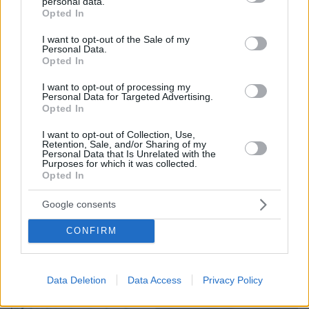
personal data.
grant or deny consent to Google and its third-party tags to
Opted In
use your data for below specified purposes in below Google
consent section.
I want to opt-out of the Sale of my
Personal Data.
Opted In
I want to opt-out of processing my
Personal Data for Targeted Advertising.
Opted In
I want to opt-out of Collection, Use,
Retention, Sale, and/or Sharing of my
Personal Data that Is Unrelated with the
Purposes for which it was collected.
Opted In
Google consents
CONFIRM
07.08.2026, 09:43
Πόσο κοστίζει μία εβδομάδα σε βίλες -
παράδεισους
Data Deletion
Data Access
Privacy Policy