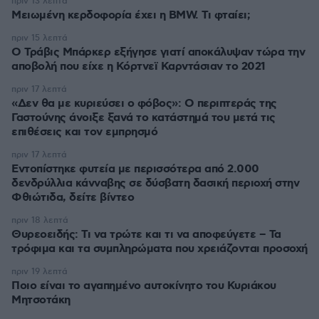
πριν 13 λεπτά
Μειωμένη κερδοφορία έχει η BMW. Τι φταίει;
πριν 15 λεπτά
O Τράβις Μπάρκερ εξήγησε γιατί αποκάλυψαν τώρα την
αποβολή που είχε η Κόρτνεϊ Καρντάσιαν το 2021
πριν 17 λεπτά
«Δεν θα με κυριεύσει ο φόβος»: Ο περιπτεράς της
Γαστούνης άνοιξε ξανά το κατάστημά του μετά τις
επιθέσεις και τον εμπρησμό
πριν 17 λεπτά
Εντοπίστηκε φυτεία με περισσότερα από 2.000
δενδρύλλια κάνναβης σε δύσβατη δασική περιοχή στην
Φθιώτιδα, δείτε βίντεο
πριν 18 λεπτά
Θυρεοειδής: Τι να τρώτε και τι να αποφεύγετε – Τα
τρόφιμα και τα συμπληρώματα που χρειάζονται προσοχή
πριν 19 λεπτά
Ποιο είναι το αγαπημένο αυτοκίνητο του Κυριάκου
Μητσοτάκη