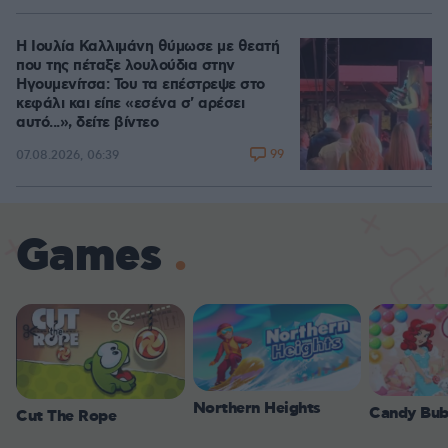
Η Ιουλία Καλλιμάνη θύμωσε με θεατή
που της πέταξε λουλούδια στην
Ηγουμενίτσα: Του τα επέστρεψε στο
κεφάλι και είπε «εσένα σ' αρέσει
αυτό...», δείτε βίντεο
99
07.08.2026, 06:39
Games
Northern Heights
Candy Bub
Cut The Rope