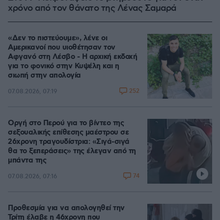
χρόνο από τον θάνατο της Λένας Σαμαρά
«Δεν το πιστεύουμε», λένε οι
Αμερικανοί που υιοθέτησαν τον
Αφγανό στη Λέσβο - Η αρχική εκδοχή
για το φονικό στην Κυψέλη και η
σιωπή στην απολογία
252
07.08.2026, 07:19
Οργή στο Περού για το βίντεο της
σεξουαλικής επίθεσης μαέστρου σε
26χρονη τραγουδίστρια: «Σιγά-σιγά
θα το ξεπεράσεις» της έλεγαν από τη
μπάντα της
74
07.08.2026, 07:16
Προθεσμία για να απολογηθεί την
Τρίτη έλαβε η 46χρονη που