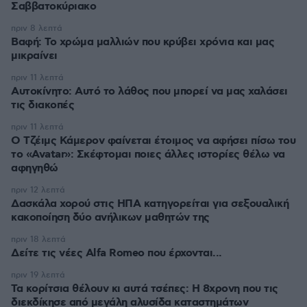
Σαββατοκύριακο
πριν 8 λεπτά
Βαφή: Το χρώμα μαλλιών που κρύβει χρόνια και μας
μικραίνει
πριν 11 λεπτά
Αυτοκίνητο: Αυτό το λάθος που μπορεί να μας χαλάσει
τις διακοπές
πριν 11 λεπτά
Ο Τζέιμς Κάμερον φαίνεται έτοιμος να αφήσει πίσω του
το «Avatar»: Σκέφτομαι ποιες άλλες ιστορίες θέλω να
αφηγηθώ
πριν 12 λεπτά
Δασκάλα χορού στις ΗΠΑ κατηγορείται για σεξουαλική
κακοποίηση δύο ανήλικων μαθητών της
πριν 18 λεπτά
Δείτε τις νέες Alfa Romeo που έρχονται...
πριν 19 λεπτά
Τα κορίτσια θέλουν κι αυτά τσέπες: Η 8χρονη που τις
διεκδίκησε από μεγάλη αλυσίδα καταστημάτων