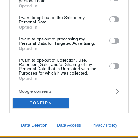
personal data.
grant or deny consent to Google and its third-party tags to
Opted In
use your data for below specified purposes in below Google
consent section.
I want to opt-out of the Sale of my
Personal Data.
Opted In
I want to opt-out of processing my
Personal Data for Targeted Advertising.
Opted In
I want to opt-out of Collection, Use,
Retention, Sale, and/or Sharing of my
Personal Data that Is Unrelated with the
Purposes for which it was collected.
Opted In
Google consents
CONFIRM
27.07.2026, 06:00
Data Deletion
Data Access
Privacy Policy
Το μέλλον της τεχνολογίας