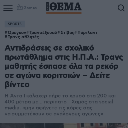
Games
SPORTS
Όρεγκον
Τρανσέξουαλ
Στίβος
Πόρτλαντ
Τρανς αθλητές
Αντιδράσεις σε σχολικό
πρωτάθλημα στις Η.Π.Α.: Τρανς
μαθητής έσπασε όλα τα ρεκόρ
σε αγώνα κοριτσιών – Δείτε
βίντεο
Η Άντα Γκάλαχερ πήρε το χρυσό στα 200 και
400 μέτρα με... περίπατο - Χαμός στα social
media, «μην αφήνετε τις κόρες σας
να συμμετέχουν σε ανάλογους αγώνες»