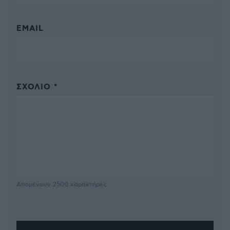
EMAIL
ΣΧΌΛΙΟ *
Απομένουν
2500
χαρακτήρες