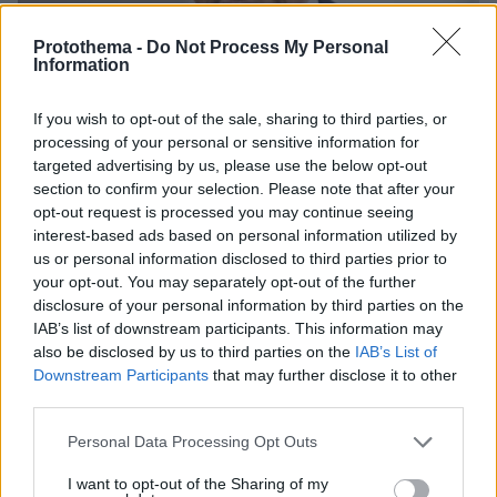
Protothema -
Do Not Process My Personal
Information
If you wish to opt-out of the sale, sharing to third parties, or
processing of your personal or sensitive information for
targeted advertising by us, please use the below opt-out
section to confirm your selection. Please note that after your
opt-out request is processed you may continue seeing
interest-based ads based on personal information utilized by
us or personal information disclosed to third parties prior to
your opt-out. You may separately opt-out of the further
05.02.2025, 23:38
disclosure of your personal information by third parties on the
«Ήταν πια καιρός»: Διάταγμα που αποκλείει τις τρανς
αθλήτριες από το να αγωνίζονται με γυναίκες υπέγραψε ο
IAB’s list of downstream participants. This information may
Τραμπ
also be disclosed by us to third parties on the
IAB’s List of
Downstream Participants
that may further disclose it to other
third parties.
Thema Insights
Please note that this website/app uses one or more Google
Personal Data Processing Opt Outs
services and may gather and store information including but
not limited to your visit or usage behaviour. You may click to
I want to opt-out of the Sharing of my