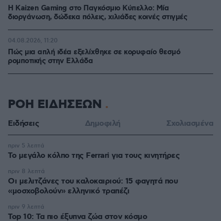
H Kaizen Gaming στο Παγκόσμιο Kύπελλο: Μία
διοργάνωση, δώδεκα πόλεις, χιλιάδες κοινές στιγμές
04.08.2026, 11:20
Πώς μια απλή ιδέα εξελίχθηκε σε κορυφαίο θεσμό
ρομποτικής στην Ελλάδα
ΡΟΗ ΕΙΔΗΣΕΩΝ
Ειδήσεις
Δημοφιλή
Σχολιασμένα
πριν 5 λεπτά
Το μεγάλο κόλπο της Ferrari για τους κινητήρες
πριν 8 λεπτά
Οι μελιτζάνες του καλοκαιριού: 15 φαγητά που
«μοσχοβολούν» ελληνικό τραπέζι
πριν 9 λεπτά
Top 10: Τα πιο έξυπνα ζώα στον κόσμο