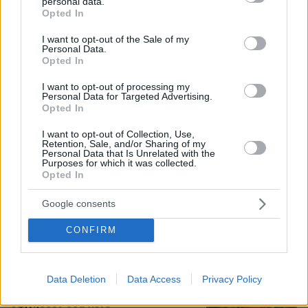
personal data.
grant or deny consent to Google and its third-party tags to
Opted In
use your data for below specified purposes in below Google
Όλα καλά για το... ελικοδρόμιο
consent section.
I want to opt-out of the Sale of my
Σαρακήνικο: Χειριστής και ιδιοκτήτης
Personal Data.
έστειλαν δικηγόρο και «κινδυνεύουν»
Opted In
με ένα πρόστιμο
I want to opt-out of processing my
43
10.08.2026, 11:46
Personal Data for Targeted Advertising.
Opted In
Loaded
:
100.00%
I want to opt-out of Collection, Use,
Retention, Sale, and/or Sharing of my
Βελτιώθηκε η εικόνα της φωτιάς στον
Personal Data that Is Unrelated with the
Κουβαρά: Στο σημείο πάνω από 200
Purposes for which it was collected.
πυροσβέστες και εναέρια, ζημιές σε
Opted In
εργοστάσιο και κτηνοτροφικές
μονάδες
Google consents
49
10.08.2026, 12:00
CONFIRM
Loaded
:
100.00%
Καρυστιανού: Περιμένω αποδείξεις
από τον Αυγερινό, θα υπάρξουν
Data Deletion
Data Access
Privacy Policy
νομικές συνέπειες για όσους δεν
εξηγήσουν όσα λένε