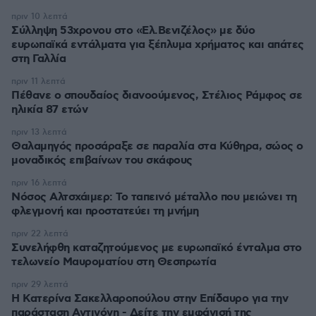
πριν 10 λεπτά
Σύλληψη 53χρονου στο «Ελ.Βενιζέλος» με δύο
ευρωπαϊκά εντάλματα για ξέπλυμα χρήματος και απάτες
στη Γαλλία
πριν 11 λεπτά
Πέθανε ο σπουδαίος διανοούμενος, Στέλιος Ράμφος σε
ηλικία 87 ετών
πριν 13 λεπτά
Θαλαμηγός προσάραξε σε παραλία στα Κύθηρα, σώος ο
μοναδικός επιβαίνων του σκάφους
πριν 16 λεπτά
Νόσος Αλτσχάιμερ: Το ταπεινό μέταλλο που μειώνει τη
φλεγμονή και προστατεύει τη μνήμη
πριν 22 λεπτά
Συνελήφθη καταζητούμενος με ευρωπαϊκό ένταλμα στο
τελωνείο Μαυροματίου στη Θεσπρωτία
πριν 29 λεπτά
Η Κατερίνα Σακελλαροπούλου στην Επίδαυρο για την
παράσταση Αντιγόνη - Δείτε την εμφάνισή της