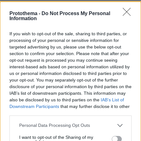
10.08.2026, 08:51
ΔΕΘ τετραετίας με μέτρα για όλους: Τι θα πει ο
Protothema -
Do Not Process My Personal
Μητσοτάκης στη Θεσσαλονίκη για μισθούς,
Information
συντάξεις, επιχειρήσεις, αγρότες και στεγαστικό
If you wish to opt-out of the sale, sharing to third parties, or
processing of your personal or sensitive information for
Η 24χρονη αριστούχος της Ιατρικής
targeted advertising by us, please use the below opt-out
Αθηνών, που διάβασε τον Ιπποκρατικό
section to confirm your selection. Please note that after your
Όρκο, μιλά για τον «άριστο γιατρό»
opt-out request is processed you may continue seeing
interest-based ads based on personal information utilized by
66
10.08.2026, 08:09
us or personal information disclosed to third parties prior to
your opt-out. You may separately opt-out of the further
disclosure of your personal information by third parties on the
IAB’s list of downstream participants. This information may
Τη Υπερμάχω: Η νύχτα του Αυγούστου
also be disclosed by us to third parties on the
IAB’s List of
πριν από 1.400 χρόνια, που γέννησε
Downstream Participants
that may further disclose it to other
τον Ακάθιστο Ύμνο
third parties.
138
09.08.2026, 22:48
Please note that this website/app uses one or more Google
Personal Data Processing Opt Outs
services and may gather and store information including but
not limited to your visit or usage behaviour. You may click to
I want to opt-out of the Sharing of my