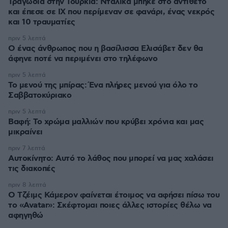
Τραγωδία στην Τουρκία: Νταλίκα μπήκε στο αντίθετο
και έπεσε σε ΙΧ που περίμεναν σε φανάρι, ένας νεκρός
και 10 τραυματίες
πριν 5 λεπτά
Ο ένας άνθρωπος που η βασίλισσα Ελισάβετ δεν θα
άφηνε ποτέ να περιμένει στο τηλέφωνο
πριν 5 λεπτά
Το μενού της μπίρας: Ένα πλήρες μενού για όλο το
Σαββατοκύριακο
πριν 5 λεπτά
Βαφή: Το χρώμα μαλλιών που κρύβει χρόνια και μας
μικραίνει
πριν 7 λεπτά
Αυτοκίνητο: Αυτό το λάθος που μπορεί να μας χαλάσει
τις διακοπές
πριν 8 λεπτά
Ο Τζέιμς Κάμερον φαίνεται έτοιμος να αφήσει πίσω του
το «Avatar»: Σκέφτομαι ποιες άλλες ιστορίες θέλω να
αφηγηθώ