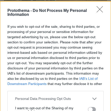
Protothema -
Do Not Process My Personal
Information
If you wish to opt-out of the sale, sharing to third parties, or
processing of your personal or sensitive information for
targeted advertising by us, please use the below opt-out
section to confirm your selection. Please note that after your
opt-out request is processed you may continue seeing
interest-based ads based on personal information utilized by
07.08.2026, 09:43
us or personal information disclosed to third parties prior to
Πόσο κοστίζει μία εβδομάδα σε βίλες -
your opt-out. You may separately opt-out of the further
παράδεισους
disclosure of your personal information by third parties on the
IAB’s list of downstream participants. This information may
Στο Α΄ Νεκροταφείο το μνημόσυνο
also be disclosed by us to third parties on the
IAB’s List of
για τον έναν χρόνο από τον θάνατο
Downstream Participants
that may further disclose it to other
της Λένας Σαμαρά
third parties.
32
07.08.2026, 10:26
Please note that this website/app uses one or more Google
Personal Data Processing Opt Outs
services and may gather and store information including but
not limited to your visit or usage behaviour. You may click to
I want to opt-out of the Sharing of my