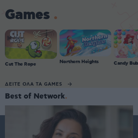
Games
Northern Heights
Candy Bub
Cut The Rope
ΔΕΙΤΕ ΟΛΑ ΤΑ GAMES
Best of Network