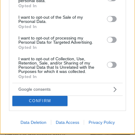
personal data.
grant or deny consent to Google and its third-party tags to
Opted In
use your data for below specified purposes in below Google
Συνελήφθη στη Γερμανία 31χρονος
consent section.
I want to opt-out of the Sale of my
για δολοφονίες μελών της Greek
Personal Data.
Mafia, κατηγορείται και για την
Opted In
εκτέλεση με 97 σφαίρες του Βαγγέλη
Ζαμπούνη
I want to opt-out of processing my
Personal Data for Targeted Advertising.
15
07.08.2026, 10:33
Opted In
I want to opt-out of Collection, Use,
Retention, Sale, and/or Sharing of my
Οργή στο Περού για το βίντεο της
Personal Data that Is Unrelated with the
σεξουαλικής επίθεσης μαέστρου σε
Purposes for which it was collected.
26χρονη τραγουδίστρια: «Σιγά-σιγά
Opted In
θα το ξεπεράσεις» της έλεγαν από τη
μπάντα της
Google consents
91
07.08.2026, 07:16
CONFIRM
Προθεσμία για να απολογηθεί την
Data Deletion
Data Access
Privacy Policy
Τρίτη έλαβε η 46χρονη που
κατηγορείται για την επίθεση στη
Marfin - «Είναι αθώα» λέει ο