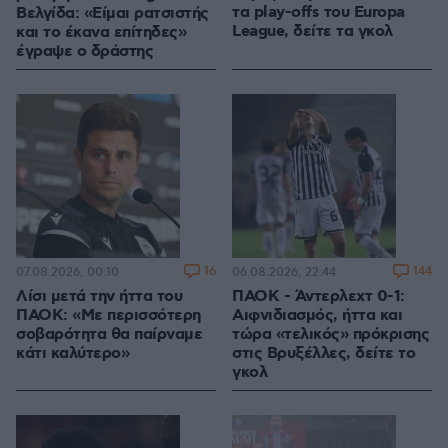
τα play-offs του Europa
Βελγίδα: «Είμαι ρατσιστής
League, δείτε τα γκολ
και το έκανα επίτηδες»
έγραψε ο δράστης
16
144
07.08.2026, 00:10
06.08.2026, 22:44
Λίσι μετά την ήττα του
ΠΑΟΚ - Άντερλεχτ 0-1:
ΠΑΟΚ: «Με περισσότερη
Αιφνιδιασμός, ήττα και
σοβαρότητα θα παίρναμε
τώρα «τελικός» πρόκρισης
κάτι καλύτερο»
στις Βρυξέλλες, δείτε το
γκολ