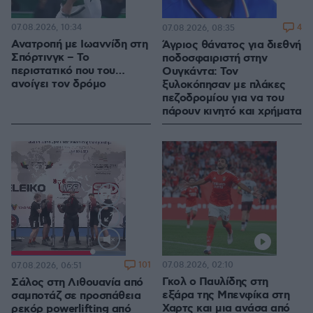
07.08.2026, 10:34
4
07.08.2026, 08:35
Ανατροπή με Ιωαννίδη στη
Άγριος θάνατος για διεθνή
Σπόρτινγκ – Το
ποδοσφαιριστή στην
περιστατικό που του…
Ουγκάντα: Τον
ανοίγει τον δρόμο
ξυλοκόπησαν με πλάκες
πεζοδρομίου για να του
πάρουν κινητό και χρήματα
Loaded
:
100.00%
101
07.08.2026, 02:10
07.08.2026, 06:51
Γκολ ο Παυλίδης στη
Σάλος στη Λιθουανία από
εξάρα της Μπενφίκα στη
σαμποτάζ σε προσπάθεια
Χαρτς και μια ανάσα από
ρεκόρ powerlifting από