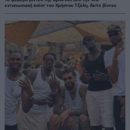
εντυπωσιακή ασίστ του Χρήστου Τζόλη, δείτε βίντεο