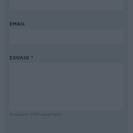
EMAIL
ΣΧΌΛΙΟ *
Απομένουν
2500
χαρακτήρες