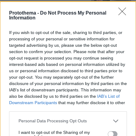
Protothema -
Do Not Process My Personal
Information
Χωροταξικό για τον τουρισμό: Οι νέοι
κανόνες για επενδύσεις, Airbnb και
εκτός σχεδίου δόμηση
If you wish to opt-out of the sale, sharing to third parties, or
processing of your personal or sensitive information for
2
08.08.2026, 08:10
targeted advertising by us, please use the below opt-out
section to confirm your selection. Please note that after your
opt-out request is processed you may continue seeing
interest-based ads based on personal information utilized by
us or personal information disclosed to third parties prior to
Η φωτογραφία του Τσιτσιπά αγκαλιά
με τη σύντροφό του στην Ελβετία και
your opt-out. You may separately opt-out of the further
η βραδινή έξοδός τους για φαγητό
disclosure of your personal information by third parties on the
IAB’s list of downstream participants. This information may
17
08.08.2026, 09:14
also be disclosed by us to third parties on the
IAB’s List of
Downstream Participants
that may further disclose it to other
third parties.
Please note that this website/app uses one or more Google
Personal Data Processing Opt Outs
Εντυπωσιάζει με την εμφάνισή της η
services and may gather and store information including but
σύζυγος του Τζέντι Όσμαν στις
not limited to your visit or usage behaviour. You may click to
I want to opt-out of the Sharing of my
διακοπές τους στην Τουρκία, βίντεο