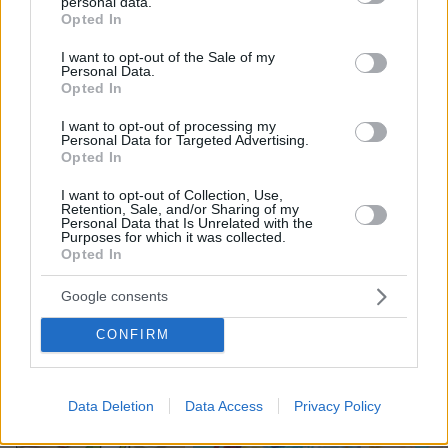
personal data.
grant or deny consent to Google and its third-party tags to
Opted In
use your data for below specified purposes in below Google
10
07.08.2026, 23:43
consent section.
I want to opt-out of the Sale of my
Personal Data.
Opted In
I want to opt-out of processing my
22 χρόνια από τα εγκαίνια της
Personal Data for Targeted Advertising.
γέφυρας Ρίου-Αντιρρίου: Αντέχει
Opted In
πρόσκρουση με δεξαμενόπλοιο,
τυφώνες και κόστισε 800 εκατ. ευρώ
I want to opt-out of Collection, Use,
Retention, Sale, and/or Sharing of my
Personal Data that Is Unrelated with the
83
07.08.2026, 09:08
Purposes for which it was collected.
Opted In
Google consents
Games
CONFIRM
Data Deletion
Data Access
Privacy Policy