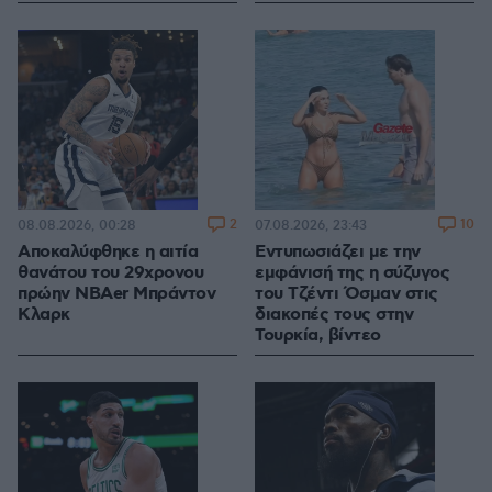
2
10
08.08.2026, 00:28
07.08.2026, 23:43
Αποκαλύφθηκε η αιτία
Εντυπωσιάζει με την
θανάτου του 29χρονου
εμφάνισή της η σύζυγος
πρώην NBAer Μπράντον
του Τζέντι Όσμαν στις
Κλαρκ
διακοπές τους στην
Τουρκία, βίντεο