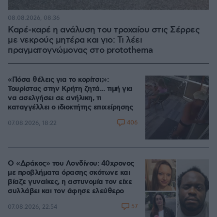
08.08.2026, 08:36
Καρέ-καρέ η ανάλυση του τροχαίου στις Σέρρες
με νεκρούς μητέρα και γιο: Τι λέει
πραγματογνώμονας στο protothema
«Πόσα θέλεις για το κορίτσι;»:
Τουρίστας στην Κρήτη ζητά... τιμή για
να ασελγήσει σε ανήλικη, τι
καταγγέλλει ο ιδιοκτήτης επιχείρησης
406
07.08.2026, 18:22
Ο «Δράκος» του Λονδίνου: 40χρονος
με προβλήματα όρασης σκότωνε και
βίαζε γυναίκες, η αστυνομία τον είχε
συλλάβει και τον άφησε ελεύθερο
57
07.08.2026, 22:54