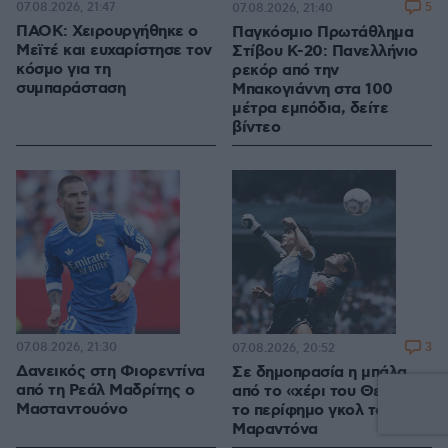
07.08.2026, 21:47
5
07.08.2026, 21:40
ΠΑΟΚ: Χειρουργήθηκε ο
Παγκόσμιο Πρωτάθλημα
Μεϊτέ και ευχαρίστησε τον
Στίβου Κ-20: Πανελλήνιο
κόσμο για τη
ρεκόρ από την
συμπαράσταση
Μπακογιάννη στα 100
μέτρα εμπόδια, δείτε
βίντεο
07.08.2026, 21:30
3
07.08.2026, 20:52
Δανεικός στη Φιορεντίνα
Σε δημοπρασία η μπάλα
από τη Ρεάλ Μαδρίτης ο
από το «χέρι του Θεού»,
Μασταντουόνο
το περίφημο γκολ του
Μαραντόνα