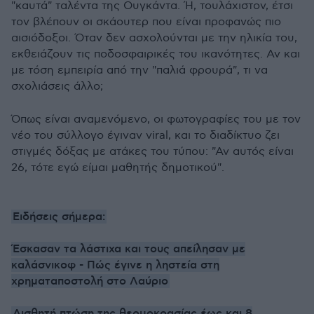
"καυτά" ταλέντα της Ουγκάντα. Ή, τουλάχιστον, έτσι
τον βλέπουν οι σκάουτερ που είναι προφανώς πιο
αισιόδοξοι. Όταν δεν ασχολούνται με την ηλικία του,
εκθειάζουν τις ποδοσφαιρικές του ικανότητες. Αν και
με τόση εμπειρία από την "παλιά φρουρά", τι να
σχολιάσεις άλλο;
Όπως είναι αναμενόμενο, οι φωτογραφίες του με τον
νέο του σύλλογο έγιναν viral, και το διαδίκτυο ζει
στιγμές δόξας με ατάκες του τύπου: "Αν αυτός είναι
26, τότε εγώ είμαι μαθητής δημοτικού".
Ειδήσεις σήμερα:
Έσκασαν τα λάστιχα και τους απείλησαν με
καλάσνικοφ - Πώς έγινε η ληστεία στη
χρηματαποστολή στο Λαύριο
Αισθητή πτώση της θερμοκρασίας έως και 8