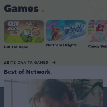
Games
Northern Heights
Candy Bub
Cut The Rope
ΔΕΙΤΕ ΟΛΑ ΤΑ GAMES
Best of Network