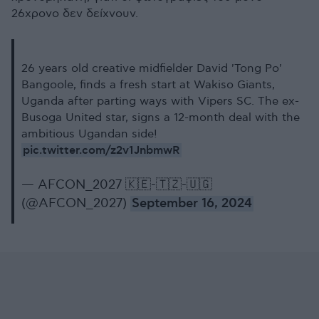
26χρονο δεν δείχνουν.
26 years old creative midfielder David 'Tong Po'
Bangoole, finds a fresh start at Wakiso Giants,
Uganda after parting ways with Vipers SC. The ex-
Busoga United star, signs a 12-month deal with the
ambitious Ugandan side!
pic.twitter.com/z2v1JnbmwR
— AFCON_2027 🇰🇪-🇹🇿-🇺🇬
(@AFCON_2027)
September 16, 2024