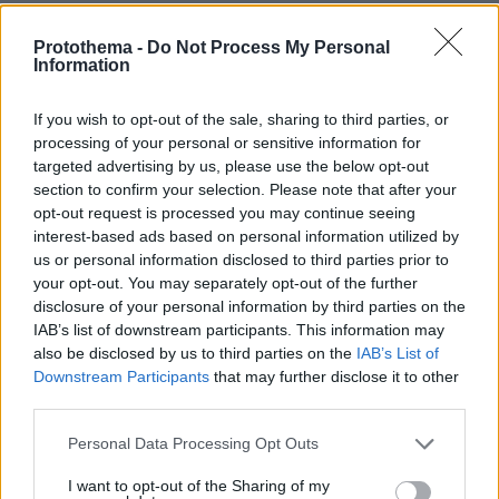
Protothema -
Do Not Process My Personal
Information
Δε κόπηκε στα ιατρικά?
If you wish to opt-out of the sale, sharing to third parties, or
27.09.2024, 01:28
processing of your personal or sensitive information for
Δε ξέρω αν είναι 26 ή 46 πάντως από την όψη που
targeted advertising by us, please use the below opt-out
έχουν τα μάτια του μάλλον το συκώτι του έχει
section to confirm your selection. Please note that after your
σχεδον παραδώσει πνεύμα.
opt-out request is processed you may continue seeing
interest-based ads based on personal information utilized by
ΑΠΑΝΤΗΣΗ
us or personal information disclosed to third parties prior to
your opt-out. You may separately opt-out of the further
Αααα ποδοσφαιρομάνα
disclosure of your personal information by third parties on the
IAB’s list of downstream participants. This information may
27.09.2024, 01:26
also be disclosed by us to third parties on the
IAB’s List of
Εδώ ο Οφορικουε του Ολυμπιακού είχε μείνει στην
Downstream Participants
that may further disclose it to other
ιστορία ως ένας από τους νεότερους σκόρερς στο
third parties.
champions league ( με δηλωμένη ηλικία τα 17) και
πρέπει να είχε στην πλάτη τουλάχιστον 8 χρονάκια
Please note that this website/app uses one or more Google
Personal Data Processing Opt Outs
επιπλέον. Στο πρωτάθλημα Ουγκάντας θα
services and may gather and store information including but
κολλήσουμε ?
not limited to your visit or usage behaviour. You may click to
I want to opt-out of the Sharing of my