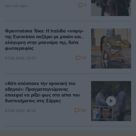
9
πριν μία ώρα
Φραντσέσκα Τόκα: Η Ιταλίδα «νύφη»
της Eurovision ποζάρει με μπικίνι και...
ολόγυμνη στην μπανιέρα της, δείτε
φωτογραφίες
30
07.08.2026, 20:57
«Κάτι απέσπασε την προσοχή του
οδηγού»: Πραγματογνώμονας
επιχειρεί να ρίξει φως στα αίτια του
δυστυχήματος στις Σέρρες
133
07.08.2026, 18:54