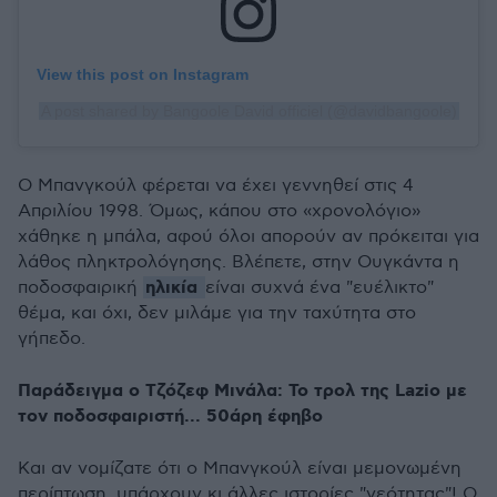
View this post on Instagram
A post shared by Bangoole David officiel (@davidbangoole)
Ο Μπανγκούλ φέρεται να έχει γεννηθεί στις 4
Απριλίου 1998. Όμως, κάπου στο «χρονολόγιο»
χάθηκε η μπάλα, αφού όλοι απορούν αν πρόκειται για
λάθος πληκτρολόγησης. Βλέπετε, στην Ουγκάντα η
ηλικία
ποδοσφαιρική
είναι συχνά ένα "ευέλικτο"
θέμα, και όχι, δεν μιλάμε για την ταχύτητα στο
γήπεδο.
Παράδειγμα ο Τζόζεφ Μινάλα: Το τρολ της Lazio με
τον ποδοσφαιριστή... 50άρη έφηβο
Και αν νομίζατε ότι ο Μπανγκούλ είναι μεμονωμένη
περίπτωση, υπάρχουν κι άλλες ιστορίες "νεότητας"! Ο