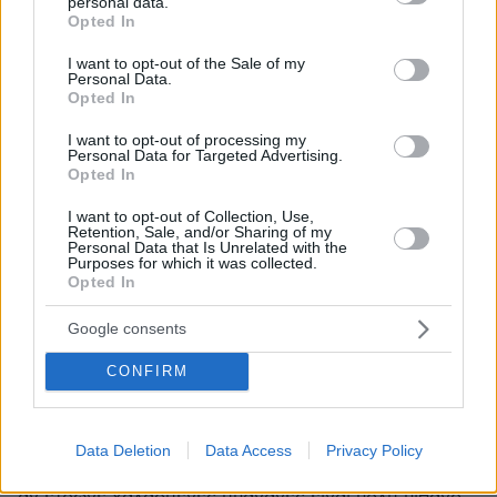
personal data.
grant or deny consent to Google and its third-party tags to
ΑΠΑΝΤΗΣΗ
Opted In
use your data for below specified purposes in below Google
consent section.
I want to opt-out of the Sale of my
$$$$
Personal Data.
Opted In
26.09.2024, 23:47
Δεν πάει να είναι και 20....ούτε να μου το δει δεν τον
I want to opt-out of processing my
άφηνα.
Personal Data for Targeted Advertising.
Opted In
ΑΠΑΝΤΗΣΗ
I want to opt-out of Collection, Use,
Retention, Sale, and/or Sharing of my
Μιχάλης
Personal Data that Is Unrelated with the
Purposes for which it was collected.
26.09.2024, 23:27
Opted In
Ο Πίου χα χα
Google consents
ΑΠΑΝΤΗΣΗ
CONFIRM
Ειδικος
Data Deletion
Data Access
Privacy Policy
26.09.2024, 23:22