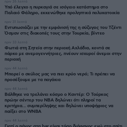
πριν 26 λεπτά
Υπό έλεγχο η πυρκαγιά σε ισόγειο κατάστημα στο
Παλαιό Φάληρο, εκκενώθηκε προληπτικά πολυκατοικία
πριν 31 λεπτά
Εντυπωσιάζει με την εμφάνισή της η σύζυγος του Τζέντι
Όσμαν στις διακοπές τους στην Τουρκία, βίντεο
πριν 33 λεπτά
Φωτιά στη Σητεία στην περιοχή Αχλάδια, κοντά σε
πάρκο με ανεμογεννήτριες, πνέουν ισχυροί άνεμοι στην
περιοχή
πριν 44 λεπτά
Μπορεί ο σκύλος μας να πιει κρύο νερό; Τι πρέπει να
προσέξουμε με τα παγάκια
πριν 44 λεπτά
Βάλθηκε να τρελάνει κόσμο ο Καντέρ: Ο Τούρκος
πρώην σέντερ του NBA δηλώνει ότι πληροί τα
κριτήρια... συμπερίληψης και δηλώνει υποψήφιος να
παίξει στο WNBA
πριν 44 λεπτά
Γιατί ο πάγος στα bar είναι τόσο διάφανος ενώ στο σπίτι