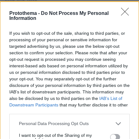
07.08.2026, 09:58
Οικογενειακή τραγωδία στις Σέρρες, μητέρα και
Protothema -
Do Not Process My Personal
γιος οι νεκροί από την μετωπική φορτηγού με ΙΧ -
Information
Βίντεο ντοκουμέντο από τη στιγμή της
σύγκρουσης
If you wish to opt-out of the sale, sharing to third parties, or
processing of your personal or sensitive information for
targeted advertising by us, please use the below opt-out
section to confirm your selection. Please note that after your
opt-out request is processed you may continue seeing
interest-based ads based on personal information utilized by
us or personal information disclosed to third parties prior to
your opt-out. You may separately opt-out of the further
disclosure of your personal information by third parties on the
IAB’s list of downstream participants. This information may
also be disclosed by us to third parties on the
IAB’s List of
Downstream Participants
that may further disclose it to other
third parties.
Please note that this website/app uses one or more Google
Personal Data Processing Opt Outs
services and may gather and store information including but
not limited to your visit or usage behaviour. You may click to
I want to opt-out of the Sharing of my