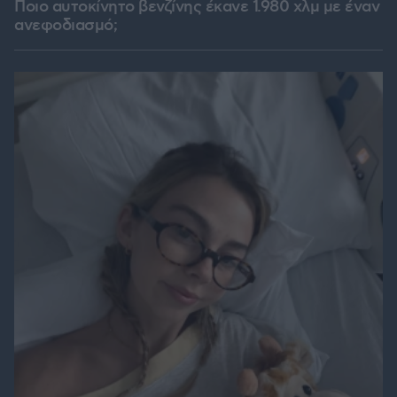
Ποιο αυτοκίνητο βενζίνης έκανε 1.980 χλμ με έναν
ανεφοδιασμό;