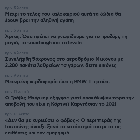
πριν 5 λεπτά
Μέχρι το τέλος του καλοκαιριού αυτά τα ζώδια θα
έχουν βρει την αληθινή αγάπη
πριν 5 λεπτά
Άρτος: Όσα πρέπει να γνωρίζουμε για το προζύμι, τη
μαγιά, το sourdough και το levain
πριν 6 λεπτά
Συνελήφθη 56χρονος στο αεροδρόμιο Μυκόνου με
2.280 πακέτα λαθραίων τσιγάρων, δείτε εικόνες
πριν 9 λεπτά
Μειωμένη κερδοφορία έχει η BMW. Τι φταίει;
πριν 11 λεπτά
O Τράβις Μπάρκερ εξήγησε γιατί αποκάλυψαν τώρα την
αποβολή που είχε η Κόρτνεϊ Καρντάσιαν το 2021
πριν 13 λεπτά
«Δεν θα με κυριεύσει ο φόβος»: Ο περιπτεράς της
Γαστούνης άνοιξε ξανά το κατάστημά του μετά τις
επιθέσεις και τον εμπρησμό