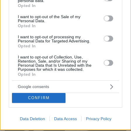
personal data.
grant or deny consent to Google and its third-party tags to
Opted In
use your data for below specified purposes in below Google
consent section.
I want to opt-out of the Sale of my
Personal Data.
Opted In
I want to opt-out of processing my
07.08.2026, 09:43
Personal Data for Targeted Advertising.
Πόσο κοστίζει μία εβδομάδα σε βίλες -
Opted In
παράδεισους
I want to opt-out of Collection, Use,
Retention, Sale, and/or Sharing of my
Personal Data that Is Unrelated with the
Purposes for which it was collected.
Opted In
Google consents
CONFIRM
Data Deletion
Data Access
Privacy Policy