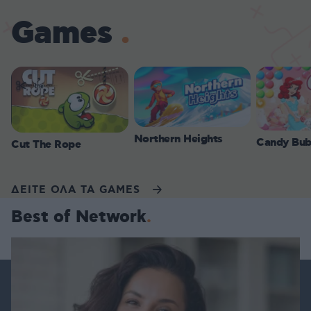
Games
Northern Heights
Candy Bub
Cut The Rope
ΔΕΙΤΕ ΟΛΑ ΤΑ GAMES
Best of Network