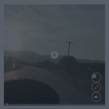
Loaded
:
100.00%