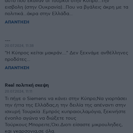
αυτό που έκαναν οι Τούρκοι στην Κυπρο...Την
εισβολη (στην Ουκρανία)...Που να βγάλεις άκρη με τα
πολιτικά...άκρα στην Ελλάδα...
ΑΠΑΝΤΗΣΗ
....
20.07.2024, 11:38
"Η Κύπρος κείται μακράν...." Δεν ξεχνάμε ανθέλληνες
προδότες...
ΑΠΑΝΤΗΣΗ
Real πολιτική σκεψη
20.07.2024, 11:11
Τι πήγε ο Siemens να κάνει στην Κύπρο;Να γιορτάσει
την ήττα της Ελλάδας,η την δειλία της απέναντι στην
ισχυρή Τουρκία .Εμπρός κυπραιοι,λαμόγια, ξεκινήστε
ένοπλο αγώνα να διώξετε τους
Τούρκους.Μπορειτε;Όχι.Διοτι είσαστε μικρουληδες,
και γκαρσονια,σε όλα.