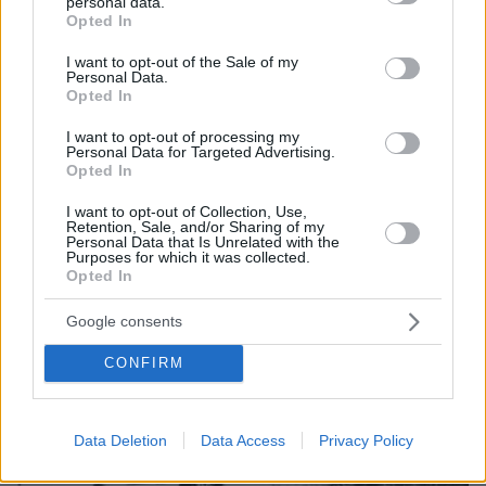
personal data.
grant or deny consent to Google and its third-party tags to
Opted In
use your data for below specified purposes in below Google
consent section.
I want to opt-out of the Sale of my
Personal Data.
Opted In
I want to opt-out of processing my
Personal Data for Targeted Advertising.
Opted In
19.07.2024, 14:09
I want to opt-out of Collection, Use,
Προκαλεί η Τουρκία την παραμονή της 50ής επετείου από
Retention, Sale, and/or Sharing of my
την εισβολή στην Κύπρο: «Μπορεί να έρθω ξαφνικά μια
Personal Data that Is Unrelated with the
Purposes for which it was collected.
νύχτα»
Opted In
Google consents
CONFIRM
Data Deletion
Data Access
Privacy Policy