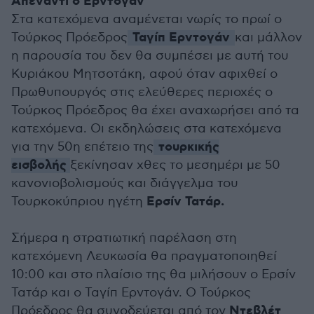
Απέναντι ο Ερντογάν
Στα κατεχόμενα αναμένεται νωρίς το πρωί ο
Ταγίπ Ερντογάν
Τούρκος Πρόεδρος
και μάλλον
η παρουσία του δεν θα συμπέσει με αυτή του
Κυριάκου Μητσοτάκη, αφού όταν αφιχθεί ο
Πρωθυπουργός στις ελεύθερες περιοχές ο
Τούρκος Πρόεδρος θα έχει αναχωρήσει από τα
κατεχόμενα. Οι εκδηλώσεις στα κατεχόμενα
τουρκικής
για την 50η επέτειο της
εισβολής
ξεκίνησαν χθες το μεσημέρι με 50
κανονιοβολισμούς και διάγγελμα του
Ερσίν Τατάρ.
Τουρκοκύπριου ηγέτη
Σήμερα η στρατιωτική παρέλαση στη
κατεχόμενη Λευκωσία θα πραγματοποιηθεί
10:00 και στο πλαίσιο της θα μιλήσουν ο Ερσίν
Τατάρ και ο Ταγίπ Ερντογάν. Ο Τούρκος
Ντεβλέτ
Πρόεδρος θα συνοδεύεται από τον