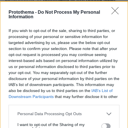
protothema.gr στο Google News
Ακολουθήστε το
και μάθετε πρώτοι όλες τις ειδήσεις
Protothema -
Do Not Process My Personal
Information
Ειδήσεις
Δείτε όλες τις τελευταίες
από την Ελλάδα
και τον Κόσμο, τη στιγμή που συμβαίνουν, στο
If you wish to opt-out of the sale, sharing to third parties, or
Protothema.gr
processing of your personal or sensitive information for
targeted advertising by us, please use the below opt-out
Σχετικά Άρθρα
section to confirm your selection. Please note that after your
opt-out request is processed you may continue seeing
interest-based ads based on personal information utilized by
us or personal information disclosed to third parties prior to
your opt-out. You may separately opt-out of the further
disclosure of your personal information by third parties on the
IAB’s list of downstream participants. This information may
also be disclosed by us to third parties on the
IAB’s List of
Downstream Participants
that may further disclose it to other
third parties.
Please note that this website/app uses one or more Google
Personal Data Processing Opt Outs
services and may gather and store information including but
not limited to your visit or usage behaviour. You may click to
I want to opt-out of the Sharing of my