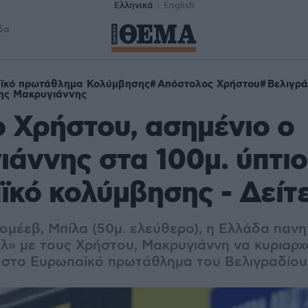
Ελληνικά
English
δα
ϊκό πρωτάθλημα Κολύμβησης
Απόστολος Χρήστου
Βελιγρά
ης Μακρυγιάννης
 Χρήστου, ασημένιο ο
άννης στα 100μ. ύπτιο
κό κολύμβησης - Δείτε
ομέεβ, Μπίλα (50μ. ελεύθερο), η Ελλάδα πανη
λ» με τους Χρήστου, Μακρυγιάννη να κυριαρχ
ο στο Ευρωπαϊκό πρωτάθλημα του Βελιγραδίου