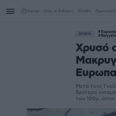
Games
Όλες οι Ειδήσεις
Ελλάδα
Πρωτοσέλι
Ευρωπα
SPORTS
Βαγγέλ
Χρυσό ο
Μακρυγι
Ευρωπαϊ
Μετά τους Γκολ
δεύτερο «νταμπ
των
100μ. ύπτι