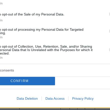
In
 Τόκιο, το χάλκινο πήγε στο 52.19 του Ράιαν
ους δύο πρώτους όμως να είναι οι Ρώσοι
o opt-out of the Sale of my Personal Data.
οφ και Κλιμέντ Κολεσνίκοφ, που δεν θα
In
στο Παρίσι (φυσικά στο ενδιάμεσο έχει
to opt-out of processing my Personal Data for Targeted
ολύ ο Τόμας Τσέκον, κάτοχος εδώ και δύο
ing.
In
παγκοσμίου ρεκόρ). Ο τελικός στους
 του 2021 είχε «κλείσει» πάνω από τα 53
o opt-out of Collection, Use, Retention, Sale, and/or Sharing
ersonal Data that Is Unrelated with the Purposes for which it
τα.
lected.
In
consents
α λεπτά η ελληνική αποστολή έκανε το
CONFIRM
2» σε δύο αγωνίσματα (είχαν προηγηθεί οι
πίλας στα 50μ. ελεύθερο) και έφτασε τα 16
Data Deletion
Data Access
Privacy Policy
η διοργάνωση, εκ των οποίων τα πέντε είχε
 είχε κερδίσει συνολικά η χώρα μας στην