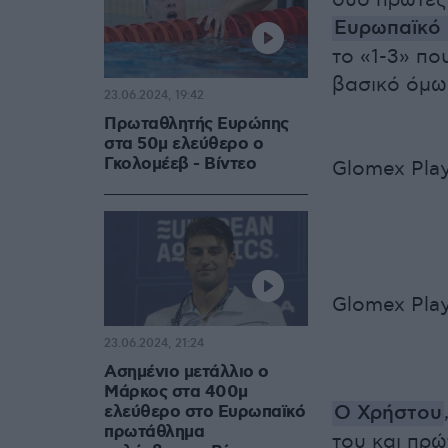
δύο πρώτες 
Ευρωπαϊκό 
το «1-3» πο
βασικό όμως
23.06.2024, 19:42
Πρωταθλητής Ευρώπης
στα 50μ ελεύθερο ο
Γκολομέεβ - Βίντεο
Glomex Play
Glomex Play
23.06.2024, 21:24
Ασημένιο μετάλλιο ο
Μάρκος στα 400μ
Ο Χρήστου
ελεύθερο στο Ευρωπαϊκό
πρωτάθλημα
του και πρ