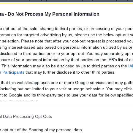
ημένιο και τρία χάλκινα), τερμάτισε στο
52.23, τη δεύτερη καλύτερη επίδοσή του μετά
ma -
Do Not Process My Personal Information
υ είχε κάνει το 2022, στο Παγκόσμιο της
to opt-out of the sale, sharing to third parties, or processing of your per
ης.
Ο Μακρυγιάννης
είχε δείξει ότι μπορεί να
formation for targeted advertising by us, please use the below opt-out s
α 53 δευτερόλεπτα και το επιβεβαίωσε,
r selection. Please note that after your opt-out request is processed y
eing interest-based ads based on personal information utilized by us or
ς το ατομικό του ρεκόρ με 52.83.
disclosed to third parties prior to your opt-out. You may separately opt-
losure of your personal information by third parties on the IAB’s list of
. This information may also be disclosed by us to third parties on the
IA
Participants
that may further disclose it to other third parties.
er(eexbs1jkdkewvzn, v-d27kjgfm4fm1)
 that this website/app uses one or more Google services and may gath
including but not limited to your visit or usage behaviour. You may click 
 to Google and its third-party tags to use your data for below specifi
ogle consent section.
για χρόνους που μπορούν να δώσουν
l Data Processing Opt Outs
μετάλλιο και πρόκριση στον τελικό των
 Αγώνων, που ακολουθούν σε ένα μήνα στο
o opt-out of the Sharing of my personal data.