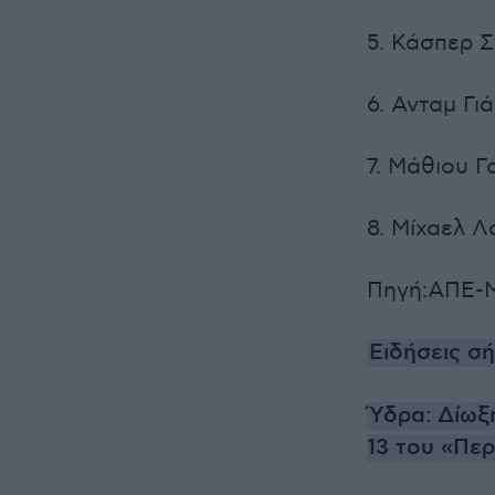
5. Κάσπερ Σ
6. Ανταμ Γι
7. Μάθιου Γ
8. Μίχαελ Λ
Πηγή:ΑΠΕ-
Ειδήσεις σ
Ύδρα: Δίωξ
13 του «Πε