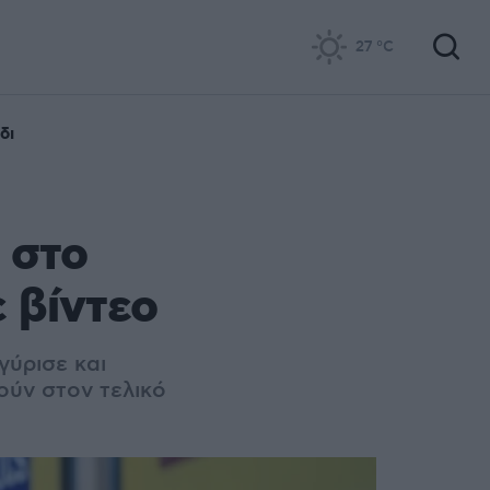
27
°C
δι
 στο
 βίντεο
γύρισε και
ούν στον τελικό