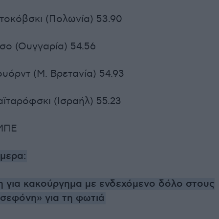
τοκόβσκι (Πολωνία) 53.90
άσο (Ουγγαρία) 54.56
ουόρντ (Μ. Βρετανία) 54.93
αϊταρόφσκι (Ισραήλ) 55.23
ΜΠΕ
ήμερα:
η για κακούργημα με ενδεχόμενο δόλο στους
ρσεφόνη» για τη φωτιά