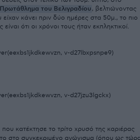
θέσεις στον τελικό των 100μ. ύπτιο, στο
Πρωτάθλημα του Βελιγραδίου
, βελτιώνοντας
υ είχαν κάνει πριν δύο ημέρες στα 50μ., το πιο
 είναι ότι οι χρόνοι τους ήταν εκπληκτικοί.
er(eexbs1jkdkewvzn, v-d27lbxpsnpe9)
er(eexbs1jkdkewvzn, v-d27jzu3lgckx)
, που κατέκτησε το τρίτο χρυσό της καριέρας
ώτο στο συγκεκριμένο αγώνισμα (όπου ως τώρ