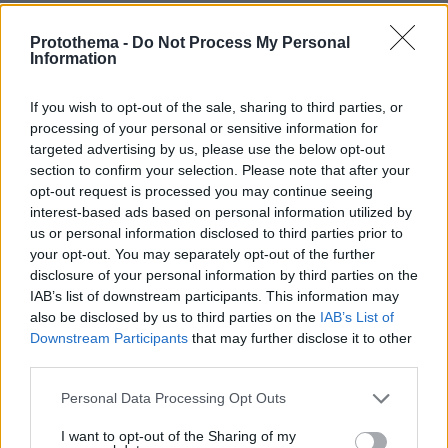
Protothema -
Do Not Process My Personal
Information
ΤΑ ΠΙΟ ΔΗΜΟΦΙΛΗ
If you wish to opt-out of the sale, sharing to third parties, or
processing of your personal or sensitive information for
targeted advertising by us, please use the below opt-out
section to confirm your selection. Please note that after your
opt-out request is processed you may continue seeing
interest-based ads based on personal information utilized by
us or personal information disclosed to third parties prior to
your opt-out. You may separately opt-out of the further
disclosure of your personal information by third parties on the
IAB’s list of downstream participants. This information may
also be disclosed by us to third parties on the
IAB’s List of
Downstream Participants
that may further disclose it to other
third parties.
Please note that this website/app uses one or more Google
Personal Data Processing Opt Outs
services and may gather and store information including but
not limited to your visit or usage behaviour. You may click to
I want to opt-out of the Sharing of my