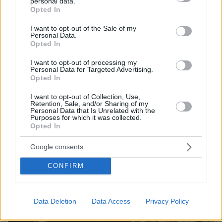
personal data.
grant or deny consent to Google and its third-party tags to
Opted In
use your data for below specified purposes in below Google
consent section.
I want to opt-out of the Sale of my
Personal Data.
Opted In
08.08.2026, 10:26
Τι έγραφαν οι ξένοι ανταποκριτές σε
I want to opt-out of processing my
τηλεγραφήματά τους από τη Μικρά Ασία το 1921
Personal Data for Targeted Advertising.
Opted In
I want to opt-out of Collection, Use,
Retention, Sale, and/or Sharing of my
Personal Data that Is Unrelated with the
Purposes for which it was collected.
Opted In
Google consents
CONFIRM
Data Deletion
Data Access
Privacy Policy