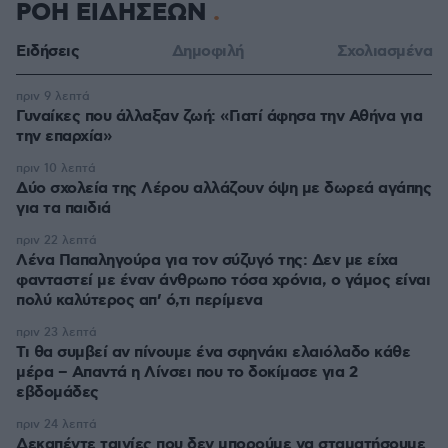
ΡΟΗ ΕΙΔΗΣΕΩΝ
Ειδήσεις
Δημοφιλή
Σχολιασμένα
πριν 9 λεπτά
Γυναίκες που άλλαξαν ζωή: «Γιατί άφησα την Αθήνα για
την επαρχία»
πριν 10 λεπτά
Δύο σχολεία της Λέρου αλλάζουν όψη με δωρεά αγάπης
για τα παιδιά
πριν 22 λεπτά
Λένα Παπαληγούρα για τον σύζυγό της: Δεν με είχα
φανταστεί με έναν άνθρωπο τόσα χρόνια, ο γάμος είναι
πολύ καλύτερος απ’ ό,τι περίμενα
πριν 23 λεπτά
Τι θα συμβεί αν πίνουμε ένα σφηνάκι ελαιόλαδο κάθε
μέρα – Απαντά η Λίνσει που το δοκίμασε για 2
εβδομάδες
πριν 24 λεπτά
Δεκαπέντε ταινίες που δεν μπορούμε να σταματήσουμε