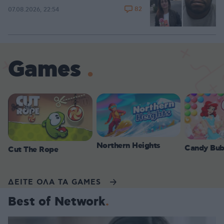
82
07.08.2026, 22:54
Games
Northern Heights
Candy Bub
Cut The Rope
ΔΕΙΤΕ ΟΛΑ ΤΑ GAMES
Best of Network