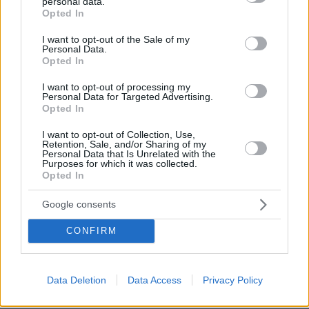
personal data.
Europe
grant or deny consent to Google and its third-party tags to
Opted In
use your data for below specified purposes in below Google
πριν 7 λεπτά
consent section.
Βερμούδες: Όλα τα στυλ που θα φοράμε μέχρι το
I want to opt-out of the Sale of my
Personal Data.
φθινόπωρο
Opted In
πριν 7 λεπτά
I want to opt-out of processing my
Αγγούρια της θάλασσας: Το παράξενο είδος του
Personal Data for Targeted Advertising.
ελληνικού βυθού που θεωρείται λιχουδιά στην Ασία
Opted In
πριν 14 λεπτά
I want to opt-out of Collection, Use,
Οι Xώρες του Αιγαίου: Περιπλάνηση στην ψυχή των
Retention, Sale, and/or Sharing of my
νησιών
Personal Data that Is Unrelated with the
Purposes for which it was collected.
Opted In
πριν 18 λεπτά
Η Τραμπζονσπόρ ανακοίνωσε και επίσημα τη μεταγραφή
του Σαλάχ: Θα παίρνει 17 εκατομμύρια τον χρόνο
Google consents
πριν 22 λεπτά
CONFIRM
Στην Ίμπιζα με τον νέο της σύντροφο η Κιάρα Φεράνι
πριν 25 λεπτά
Το «πριν και το μετά» της πρόσκρουσης του πυραύλου
Data Deletion
Data Access
Privacy Policy
της SpaceX στη Σελήνη: Τι δείχνουν φωτογραφίες
κορεατικής συσκευής