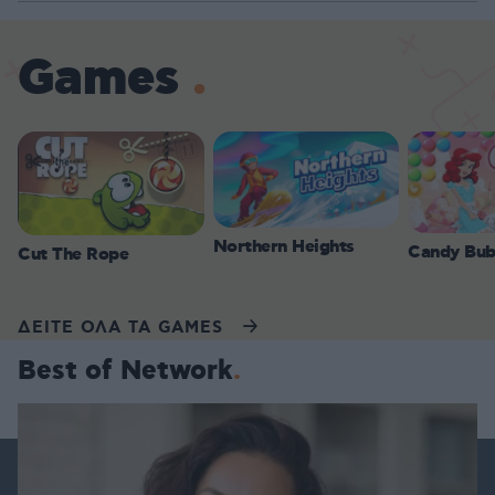
Games
Northern Heights
Candy Bub
Cut The Rope
ΔΕΙΤΕ ΟΛΑ ΤΑ GAMES
Best of Network