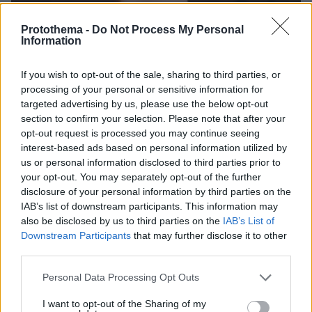
Protothema -
Do Not Process My Personal
30.07.2026, 09:33
Information
Το DEI College παρουσιάζει τη Sophia. Την πρώτη 24/7
βοηθό AI που αλλάζει τον τρόπο με τον οποίο μαθαίνουν οι
If you wish to opt-out of the sale, sharing to third parties, or
φοιτητές
processing of your personal or sensitive information for
targeted advertising by us, please use the below opt-out
03.08.2026, 10:56
section to confirm your selection. Please note that after your
Η Smart φοιτητική κατοικία στην καρδιά της Αθήνας
opt-out request is processed you may continue seeing
interest-based ads based on personal information utilized by
us or personal information disclosed to third parties prior to
29.07.2026, 09:39
your opt-out. You may separately opt-out of the further
Διασκεδάζουμε υπεύθυνα, επιστρέφουμε με ασφάλεια
disclosure of your personal information by third parties on the
IAB’s list of downstream participants. This information may
also be disclosed by us to third parties on the
IAB’s List of
ΡΟΗ ΕΙΔΗΣΕΩΝ
Downstream Participants
that may further disclose it to other
third parties.
Ειδήσεις
Δημοφιλή
Σχολιασμένα
Please note that this website/app uses one or more Google
Personal Data Processing Opt Outs
πριν 4 λεπτά
services and may gather and store information including but
Νέο μοντέλο από τη Leapmotor, μπορεί και Made in
not limited to your visit or usage behaviour. You may click to
I want to opt-out of the Sharing of my