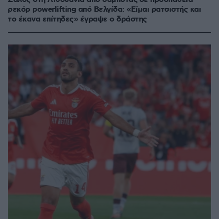
ρεκόρ powerlifting από Βελγίδα: «Είμαι ρατσιστής και
το έκανα επίτηδες» έγραψε ο δράστης