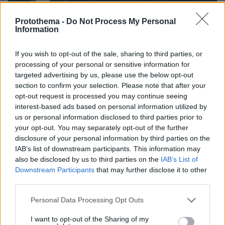
Protothema -
Do Not Process My Personal
Information
06.08.2026, 23:17
Στη ΓΑΔΑ κρατείται η 46χρονη που κατηγορείται
If you wish to opt-out of the sale, sharing to third parties, or
για την επίθεση στη Marfin, δείτε βίντεο και
processing of your personal or sensitive information for
φωτογραφίες
targeted advertising by us, please use the below opt-out
section to confirm your selection. Please note that after your
opt-out request is processed you may continue seeing
interest-based ads based on personal information utilized by
us or personal information disclosed to third parties prior to
your opt-out. You may separately opt-out of the further
disclosure of your personal information by third parties on the
IAB’s list of downstream participants. This information may
also be disclosed by us to third parties on the
IAB’s List of
Downstream Participants
that may further disclose it to other
third parties.
Please note that this website/app uses one or more Google
Personal Data Processing Opt Outs
services and may gather and store information including but
not limited to your visit or usage behaviour. You may click to
I want to opt-out of the Sharing of my