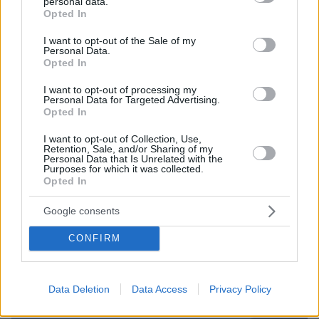
personal data.
grant or deny consent to Google and its third-party tags to
Opted In
use your data for below specified purposes in below Google
consent section.
I want to opt-out of the Sale of my
Personal Data.
Opted In
I want to opt-out of processing my
Personal Data for Targeted Advertising.
Opted In
06.08.2026, 22:24
Χρίστος Κούγιας: Η προσωπική μου ζωή δεν
I want to opt-out of Collection, Use,
Retention, Sale, and/or Sharing of my
μπορεί να είναι αντικείμενο φημών ή σεναρίων
Personal Data that Is Unrelated with the
που παρουσιάζονται ως πραγματικά γεγονότα
Purposes for which it was collected.
Opted In
Google consents
CONFIRM
Data Deletion
Data Access
Privacy Policy