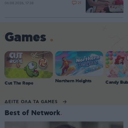
21
06.08.2026, 17:38
Games
Northern Heights
Candy Bub
Cut The Rope
ΔΕΙΤΕ ΟΛΑ ΤΑ GAMES
Best of Network