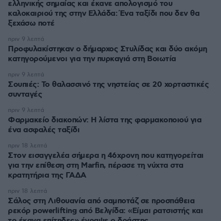
ελληνικής σημαίας και έκανε απολογισμό του
καλοκαιριού της στην Ελλάδα: Ένα ταξίδι που δεν θα
ξεχάσω ποτέ
πριν 9 λεπτά
Προφυλακίστηκαν ο δήμαρχος Στυλίδας και δύο ακόμη
κατηγορούμενοι για την πυρκαγιά στη Βοιωτία
πριν 9 λεπτά
Σουπιές: Το θαλασσινό της νηστείας σε 20 χορταστικές
συνταγές
πριν 9 λεπτά
Φαρμακείο διακοπών: Η λίστα της φαρμακοποιού για
ένα ασφαλές ταξίδι
πριν 18 λεπτά
Στον εισαγγελέα σήμερα η 46χρονη που κατηγορείται
για την επίθεση στη Marfin, πέρασε τη νύχτα στα
κρατητήρια της ΓΑΔΑ
πριν 18 λεπτά
Σάλος στη Λιθουανία από σαμποτάζ σε προσπάθεια
ρεκόρ powerlifting από Βελγίδα: «Είμαι ρατσιστής και
το έκανα επίτηδες» έγραψε ο δράστης