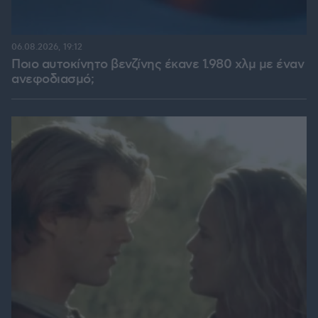
06.08.2026, 19:12
Ποιο αυτοκίνητο βενζίνης έκανε 1.980 χλμ με έναν
ανεφοδιασμό;