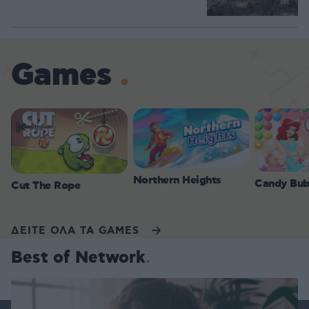
Games
Northern Heights
Candy Bub
Cut The Rope
ΔΕΙΤΕ ΟΛΑ ΤΑ GAMES
Best of Network