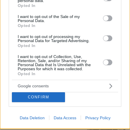
personal data.
grant or deny consent to Google and its third-party tags to
Opted In
use your data for below specified purposes in below Google
consent section.
I want to opt-out of the Sale of my
Personal Data.
Opted In
I want to opt-out of processing my
Personal Data for Targeted Advertising.
Opted In
I want to opt-out of Collection, Use,
Retention, Sale, and/or Sharing of my
Personal Data that Is Unrelated with the
Purposes for which it was collected.
07.08.2026, 15:59
Opted In
Είδος υπό εξαφάνιση οι υπερπολύτεκνοι στην
Ελλάδα που γερνάει: Τα... δύο ταψιά μεσημεριανό,
Google consents
τα επιδόματα, η καθημερινότητά τους
CONFIRM
Νέες καταγγελίες στην Ελπίδα για τη
Δημοκρατία: Γρατσία, Γαλανός,
Data Deletion
Data Access
Privacy Policy
Καρυστιανού και αυλικοί το
μετέτρεψαν σε φοβικό αρχηγικό