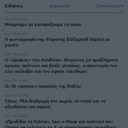
Ειδήσεις
Δημοφιλή
Σχολιασμένα
πριν 11 λεπτά
Μπορούμε να καταψύξουμε τα σύκα;
πριν 13 λεπτά
Η φωτογραφία της 61χρονης Ελίζαμπεθ Χάρλεϊ με
μπικίνι
πριν 19 λεπτά
Ο «Δράκος» του Λονδίνου: 40χρονος με προβλήματα
όρασης σκότωνε και βίαζε γυναίκες, η αστυνομία τον
είχε συλλάβει και τον άφησε ελεύθερο
πριν 23 λεπτά
Οι 10 «ήσυχες» παραλίες της Νάξου
πριν 33 λεπτά
Τήνος: Μια διαδρομή στα χωριά, τα τοπία και τα
αξιοθέατα του νησιού
πριν 36 λεπτά
«Προδίδει τη Γαλλία», λέει ο Μασκ για πολιτικό που
ζήτησε να «κλείνει» το X σε προεκλογικές περιόδους