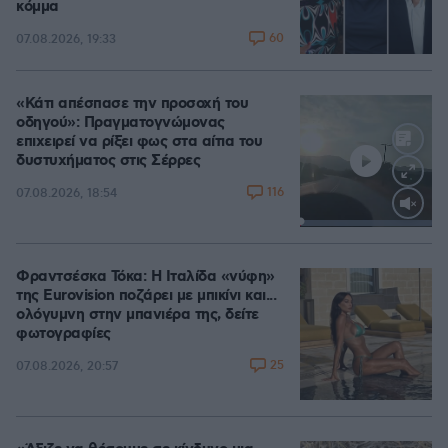
κόμμα
60
07.08.2026, 19:33
«Κάτι απέσπασε την προσοχή του
οδηγού»: Πραγματογνώμονας
επιχειρεί να ρίξει φως στα αίτια του
δυστυχήματος στις Σέρρες
116
07.08.2026, 18:54
Loaded
:
100.00%
Φραντσέσκα Τόκα: Η Ιταλίδα «νύφη»
της Eurovision ποζάρει με μπικίνι και...
ολόγυμνη στην μπανιέρα της, δείτε
φωτογραφίες
25
07.08.2026, 20:57