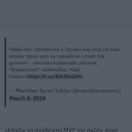
Velike reči Obradovića o čoveku koji stoji na rubu
istorije: Igrao sam sa najvećima i znam šta
govorim - niko kao košarkaški zavisnik,
“draženovski” radoholičar, Majk
https://t.co/RjKSNu2I9n
Džejms!
— Meridian Sport Srbija (@meridiansportrs)
March 6, 2024
«Ελπίζω να αναδειχτεί MVP της σεζόν, όπως