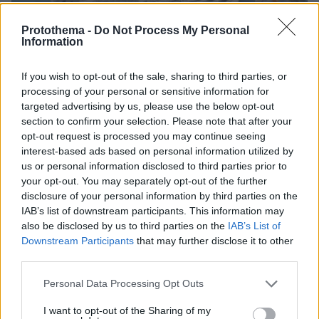
Protothema -
Do Not Process My Personal
Information
If you wish to opt-out of the sale, sharing to third parties, or
processing of your personal or sensitive information for
targeted advertising by us, please use the below opt-out
07.08.2026, 20:16
section to confirm your selection. Please note that after your
Άλλος για data center; Επενδύσεις €50 δισ. την
opt-out request is processed you may continue seeing
ερχόμενη δεκαετία
interest-based ads based on personal information utilized by
us or personal information disclosed to third parties prior to
your opt-out. You may separately opt-out of the further
disclosure of your personal information by third parties on the
IAB’s list of downstream participants. This information may
also be disclosed by us to third parties on the
IAB’s List of
Downstream Participants
that may further disclose it to other
third parties.
Please note that this website/app uses one or more Google
Personal Data Processing Opt Outs
services and may gather and store information including but
not limited to your visit or usage behaviour. You may click to
I want to opt-out of the Sharing of my