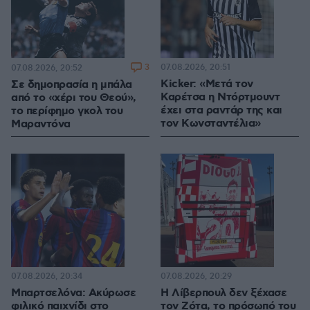
3
07.08.2026, 20:51
07.08.2026, 20:52
Kicker: «Μετά τον
Σε δημοπρασία η μπάλα
Καρέτσα η Ντόρτμουντ
από το «χέρι του Θεού»,
έχει στα ραντάρ της και
το περίφημο γκολ του
τον Κωνσταντέλια»
Μαραντόνα
07.08.2026, 20:34
07.08.2026, 20:29
Μπαρτσελόνα: Ακύρωσε
Η Λίβερπουλ δεν ξέχασε
φιλικό παιχνίδι στο
τον Ζότα, το πρόσωπό του