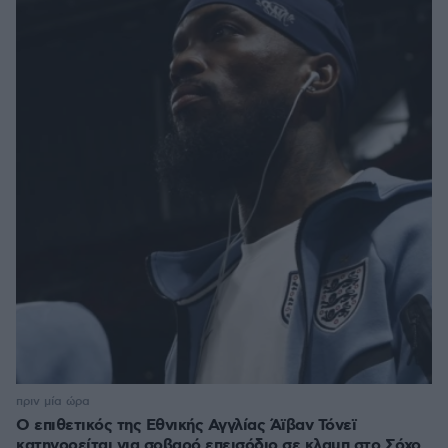
πριν μία ώρα
Ο επιθετικός της Εθνικής Αγγλίας Άϊβαν Τόνεϊ
κατηγορείται για σοβαρό επεισόδιο σε κλαμπ στο Σόχο