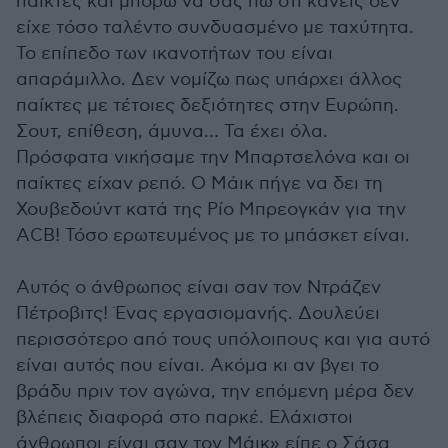
παίκτες και μπορώ να σας πω ότι κανείς δεν
είχε τόσο ταλέντο συνδυασμένο με ταχύτητα.
Το επίπεδο των ικανοτήτων του είναι
απαράμιλλο. Δεν νομίζω πως υπάρχει άλλος
παίκτες με τέτοιες δεξιότητες στην Ευρώπη.
Σουτ, επίθεση, άμυνα… Τα έχει όλα.
Πρόσφατα νικήσαμε την Μπαρτσελόνα και οι
παίκτες είχαν ρεπό. Ο Μάικ πήγε να δει τη
Χουβεδούντ κατά της Ρίο Μπρεογκάν για την
ΑCB! Τόσο ερωτευμένος με το μπάσκετ είναι.
Αυτός ο άνθρωπος είναι σαν τον Ντράζεν
Πέτροβιτς! Ένας εργασιομανής. Δουλεύει
περισσότερο από τους υπόλοιπους και για αυτό
είναι αυτός που είναι. Ακόμα κι αν βγει το
βράδυ πριν τον αγώνα, την επόμενη μέρα δεν
βλέπεις διαφορά στο παρκέ. Ελάχιστοι
άνθρωποι είναι σαν τον Μάικ» είπε ο Σάσα