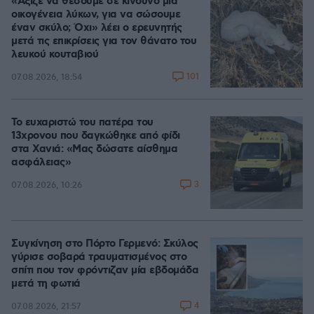
«Άξιζε να θέσουμε σε κίνδυνο μια
οικογένεια λύκων, για να σώσουμε
έναν σκύλο; Όχι» λέει ο ερευνητής
μετά τις επικρίσεις για τον θάνατο του
λευκού κουταβιού
101
07.08.2026, 18:54
Το ευχαριστώ του πατέρα του
13χρονου που δαγκώθηκε από φίδι
στα Χανιά: «Μας δώσατε αίσθημα
ασφάλειας»
3
07.08.2026, 10:26
Συγκίνηση στο Πόρτο Γερμενό: Σκύλος
γύρισε σοβαρά τραυματισμένος στο
σπίτι που τον φρόντιζαν μία εβδομάδα
μετά τη φωτιά
4
07.08.2026, 21:57