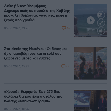
Δείτε βίντεο: Υποψήφιος
Δημοκρατικός σε παραλία της Χαβάης
προκαλεί βρίζοντας γυναίκες, πέφτει
ξερός από γροθιά
52
05.08.2026, 21:28
Loaded
:
100.00%
Στα decks της Μυκόνου: Οι διάσημοι
dj, οι αμοιβές τους και οι sold out
ξέφρενες μέρες και νύχτες
88
05.08.2026, 15:21
«Χρυσά» θωρηκτά: Έως 275 δισ.
δολάρια θα κοστίσει ο στόλος της
κλάσης «Ντόναλντ Τραμπ»
06.08.2026, 01:32