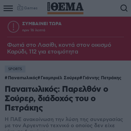
Games
ΣΥΜΒΑΙΝΕΙ ΤΩΡΑ
πριν 16 λεπτά
Φωτιά στο Λασίθι, κοντά στον οικισμό
Καρύδι, 112 για ετοιμότητα
SPORTS
Παναιτωλικός
Γκαμπριέλ Σούρερ
Γιάννης Πετράκης
Παναιτωλικός: Παρελθόν ο
Σούρερ, διάδοχός του ο
Πετράκης
Η ΠΑΕ ανακοίνωση την λύση της συνεργασίας
με τον Αργεντινό τεχνικό ο οποίος δεν είχε