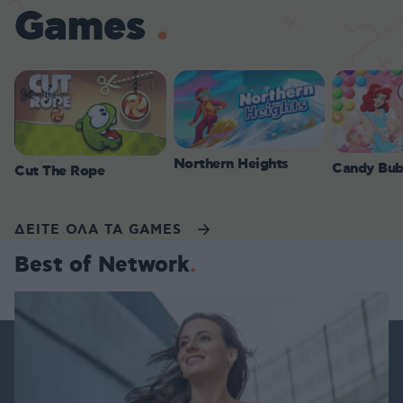
Games
Northern Heights
Candy Bub
Cut The Rope
ΔΕΙΤΕ ΟΛΑ ΤΑ GAMES
Best of Network