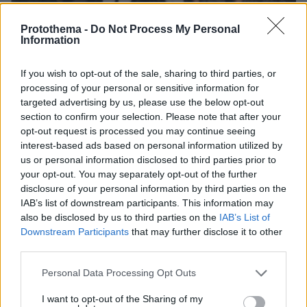
Protothema -
Do Not Process My Personal
Information
06.08.2026, 04:44
If you wish to opt-out of the sale, sharing to third parties, or
«Τα παιδιά έχουν μια μικρή ίωση»: Το τελευταίο
processing of your personal or sensitive information for
μήνυμα της μητέρας στον πρώην σύζυγό της πριν
targeted advertising by us, please use the below opt-out
δολοφονήσει τα τέσσερα παιδιά τους
section to confirm your selection. Please note that after your
opt-out request is processed you may continue seeing
interest-based ads based on personal information utilized by
us or personal information disclosed to third parties prior to
your opt-out. You may separately opt-out of the further
disclosure of your personal information by third parties on the
IAB’s list of downstream participants. This information may
also be disclosed by us to third parties on the
IAB’s List of
Downstream Participants
that may further disclose it to other
third parties.
Please note that this website/app uses one or more Google
Personal Data Processing Opt Outs
services and may gather and store information including but
not limited to your visit or usage behaviour. You may click to
I want to opt-out of the Sharing of my