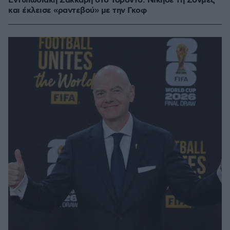
Εντυπωσιακή Σάκκαρη στο Τορόντο: Νίκησε τη Σονμέζ
και έκλεισε «ραντεβού» με την Γκοφ