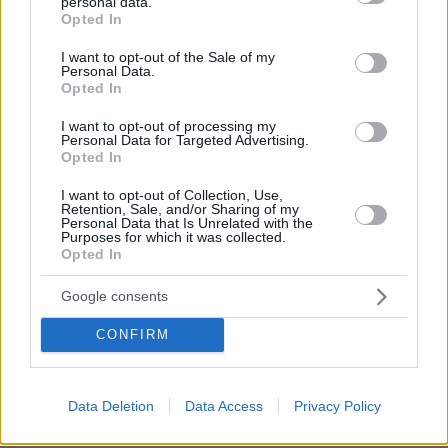
personal data.
grant or deny consent to Google and its third-party tags to
Opted In
use your data for below specified purposes in below Google
consent section.
I want to opt-out of the Sale of my
Personal Data.
Opted In
I want to opt-out of processing my
Personal Data for Targeted Advertising.
Opted In
05.08.2026, 21:43
I want to opt-out of Collection, Use,
Retention, Sale, and/or Sharing of my
Σερ Ντέμης Χασάμπης: Ποιος είναι ο Έλληνας
Personal Data that Is Unrelated with the
νέος «εγκέφαλος» του τμήματος AI της Google
Purposes for which it was collected.
Opted In
Google consents
Ζευγάρι Βρετανών με 3 παιδιά
πούλησαν τα πάντα για να
CONFIRM
αγοράσουν σπίτι στην Αιγιάλεια,
καταστράφηκε από την πυρκαγιά λίγο
πριν μετακομίσουν, φωτογραφίες
Data Deletion
Data Access
Privacy Policy
133
05.08.2026, 19:53