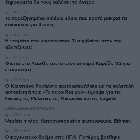
δημοκρατία θα τους χαλάσει το όνειρο
πριν 4 λεπτά
Το παρεξηγημένο αιθέριο έλαιο που κρατά μακριά τα
κουνούπια για 3 ώρες
πριν 5 λεπτά
Η ντομάτα στο μικροσκόπιο: Τι συμβαίνει όταν την
αλατίζουμε;
πριν 16 λεπτά
Φωτιά στο Λασίθι, κοντά στον οικισμό Καρύδι, 112 για
ετοιμότητα
πριν 17 λεπτά
Ο Κριστιάνο Ρονάλντο φωτογραφήθηκε με τα πολυτελή
αυτοκίνητά του: «Τα παιχνίδια μου» έγραψε για τις
Ferrari, τις McLaren, τις Mercedes και τις Bugatti
ΑΝΝΑ ΔΙΑΜΑΝΤΟΠΟΥΛΟΥ
πριν 23 λεπτά
Ψευδής τίτλος. Κατασκευασμένη φωτογραφία. Είδηση;
πριν 29 λεπτά
Οικογενειακό δράμα στις ΗΠΑ: Πατέρας βρέθηκε