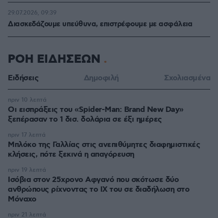
29.07.2026, 09:39
Διασκεδάζουμε υπεύθυνα, επιστρέφουμε με ασφάλεια
ΡΟΗ ΕΙΔΗΣΕΩΝ
Ειδήσεις
Δημοφιλή
Σχολιασμένα
πριν 10 λεπτά
Οι εισπράξεις του «Spider-Man: Brand New Day»
ξεπέρασαν το 1 δισ. δολάρια σε έξι ημέρες
πριν 17 λεπτά
Μπλόκο της Γαλλίας στις ανεπιθύμητες διαφημιστικές
κλήσεις, πότε ξεκινά η απαγόρευση
πριν 19 λεπτά
Ισόβια στον 25χρονο Αφγανό που σκότωσε δύο
ανθρώπους ρίχνοντας το ΙΧ του σε διαδήλωση στο
Μόναχο
πριν 21 λεπτά