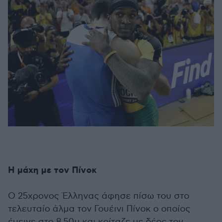
Η μάχη με τον Πίνοκ
Ο 25χρονος Έλληνας άφησε πίσω του στο
τελευταίο άλμα τον Γουέινι Πίνοκ ο οποίος
έμεινε στο 8,50μ και κοίταζε με δέος τον