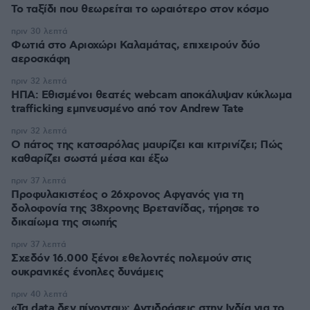
Το ταξίδι που θεωρείται το ωραιότερο στον κόσμο
πριν 30 λεπτά
Φωτιά στο Αριοχώρι Καλαμάτας, επιχειρούν δύο
αεροσκάφη
πριν 32 λεπτά
ΗΠΑ: Εθισμένοι θεατές webcam αποκάλυψαν κύκλωμα
trafficking εμπνευσμένο από τον Andrew Tate
πριν 32 λεπτά
Ο πάτος της κατσαρόλας μαυρίζει και κιτρινίζει; Πώς
καθαρίζει σωστά μέσα και έξω
πριν 37 λεπτά
Προφυλακιστέος ο 26χρονος Αφγανός για τη
δολοφονία της 38χρονης Βρετανίδας, τήρησε το
δικαίωμα της σιωπής
πριν 37 λεπτά
Σχεδόν 16.000 ξένοι εθελοντές πολεμούν στις
ουκρανικές ένοπλες δυνάμεις
πριν 40 λεπτά
«Τα data δεν πίνονται»: Αντιδράσεις στην Ινδία για το