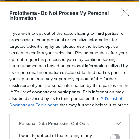
Protothema -
Do Not Process My Personal
Information
If you wish to opt-out of the sale, sharing to third parties, or
processing of your personal or sensitive information for
targeted advertising by us, please use the below opt-out
section to confirm your selection. Please note that after your
25.08.2023, 03:11
opt-out request is processed you may continue seeing
Ο Γιώργος Πομάσκι για τον Μίλτο Τεντόγλου: «Πραγματικός
interest-based ads based on personal information utilized by
εκτελεστής» - Δείτε βίντεο
us or personal information disclosed to third parties prior to
your opt-out. You may separately opt-out of the further
disclosure of your personal information by third parties on the
Thema Insights
IAB’s list of downstream participants. This information may
also be disclosed by us to third parties on the
IAB’s List of
Downstream Participants
that may further disclose it to other
third parties.
Please note that this website/app uses one or more Google
Personal Data Processing Opt Outs
services and may gather and store information including but
not limited to your visit or usage behaviour. You may click to
I want to opt-out of the Sharing of my