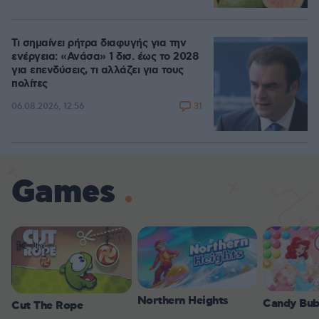
Τι σημαίνει ρήτρα διαφυγής για την
ενέργεια: «Ανάσα» 1 δισ. έως το 2028
για επενδύσεις, τι αλλάζει για τους
πολίτες
31
06.08.2026, 12:56
Games
Northern Heights
Candy Bub
Cut The Rope