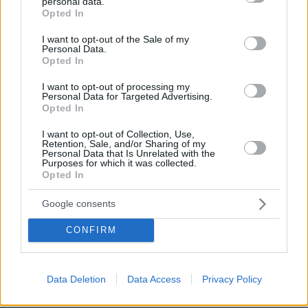
personal data.
grant or deny consent to Google and its third-party tags to
Opted In
use your data for below specified purposes in below Google
consent section.
I want to opt-out of the Sale of my
Personal Data.
Opted In
I want to opt-out of processing my
Personal Data for Targeted Advertising.
Opted In
I want to opt-out of Collection, Use,
Retention, Sale, and/or Sharing of my
Personal Data that Is Unrelated with the
Purposes for which it was collected.
Opted In
Google consents
30.07.2026, 09:33
Το DEI College παρουσιάζει τη Sophia. Την πρώτη 24/7
CONFIRM
βοηθό AI που αλλάζει τον τρόπο με τον οποίο μαθαίνουν οι
φοιτητές
03.08.2026, 10:56
Data Deletion
Data Access
Privacy Policy
Η Smart φοιτητική κατοικία στην καρδιά της Αθήνας